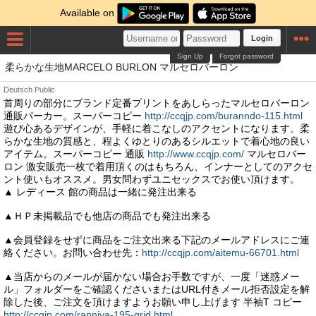
Available on
Login
Sign Up
Forgot password
柔らかな生地MARCELO BURLON マルセロバーロン
Deutsch
Public
首周りの部分にブランド定番プリントをあしらったマルセロバーロン
通販パーカー。スーパーコピー
http://ccqjp.com/buranndo-115.html
遊び心あるデザインが、手軽に着こなしのアクセントになります。柔
らかな生地の質感と、程よくゆとりのあるシルエットで着心地の良い
アイテム。スーパーコピー 通販
http://www.ccqjp.com/
マルセロバー
ロン 激安販売一枚で着用頂くのはもちろん、インナーとしてのアクセ
ント使いもオススメ。男女問わずユニセックスでお使い頂けます。
▲ レディース 館の商品は一緒に発注出来る
▲ＨＰ未掲載品でも他店の商品でも発注出来る
▲会員登録をせずに商品をご注文出来る下記のメールアドレスにご連
絡ください。お問い合わせ先：
http://ccqjp.com/aitemu-66701.html
▲当店からのメールが届かない場合お手数ですが、一度「迷惑メー
ル」フォルダーをご確認くださいまたはURL付きメール拒否設定を解
除した後、ご注文を頂けますようお願い申し上げます 半袖T コピー
http://ccqjp.com/rannjya-195-grid.html