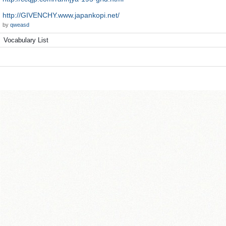
http://GIVENCHY.www.japankopi.net/
by
qweasd
Vocabulary List