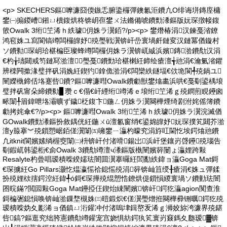
<p> SKECHERS鏂嚤濂囧偄鏃忎腑鍌欏彈鐭氱洰鐨凣O绯诲垪鏄庢槦
鐢㈠搧鍐嶆鎺ㄩ櫝鍑烘柊锛岄亱鐢ㄨ法鏅備唬鐨勯潻鏂版妧琛撴帹鍑
篏Owalk 3绗笁浠ｈ紩璩仴姝ラ瀷銆?/p><p> 鐢熸椿涓汉鍊戞渻鐐
鸿窇姝ユ寫閬镐竴闆欏皥妤殑璺戦瀷锛屽嵒寰堝皯鏈変汉鏈冪偤鏇村
ソ鐨勬琛岄珨椹楄臣璨蜂竴闆欏仴姝ラ瀷锛屼絾浜嬪鏄湁鐨勪汉涓
€杓╁瓙閮戒笉鏈冩湁澶璺戞鐨勯珨椹楋紝鍗绘瘡澶╅兘涓€瀹氭渻鑺
辨檪闁撳湪璧拌矾涓婏紝鍥犳鎿佹湁涓€闆欒紩鐩堛€佽垝閬╃殑鍋ユ
闉嬫槸鍗佸垎蹇呰鐨?鏂嚤濂嘒Owalk鐨勮獣鐢熻畵浜哄€戞劅鍙楀埌
璧拌矾甯朵締鐨勬▊瓒ｃ€傝€屽緸绗竴浠ｅ埌绗笁浠ｇ殑鐧煎睍鑸囪
畩闈╀篃鍏呭垎灞曠ず鐬柉鍑卞鍦ㄥ仴姝ラ瀷闋樺煙绮剧泭姹傜簿鐨
勮拷姹傘€?/p><p> 鏂嚤濂嘒Owalk 3绗笁浠ｈ紩璩仴姝ラ瀷浣滅偤
GOwalk鐨勯潻鏂扮敘鍝侊紝鍦ㄨū澶氱窗绡€鍙婂皥妤妧琛撲笂閮芥湁
澶у箙搴︾殑鎻愬崌銆傞瀷闈㈤噰鐢ㄧ灜杓曚究涓斿叿閫忔埃鍔熻兘鐨
凢itknit閬嬪嫊绱楃窔闈㈡枡锛屽付渚嗗鍚岀浜屽堡鑲岃啔鑸殑瑙告
劅鍜屼韩鍙椼€侴Owalk 3鐨勪竴澶ч潻鏂版槸闉嬪簳闄ょ灜娌跨敤
Resalyte杓曡唱瑷樻喍鍨嬬珐闇囬瀷搴曪紝閭勫紩鍏ョ灜Goga Mat鎶
€琛擄紝Go Pillars灏忔煴瀛愮祫鎴愮殑涓簳锛屾笡绶╂瘡涓€姝ュ彈鍒
扮殑娌栨搳鍔涳紝鍏╃ó鎶€琛撶殑绲愬悎鐐烘偍鎻愪緵寰堝ソ鐨勭珐闇
囨晥鏋?閲囩敤Goga Mat鑸掗仼鍥炲綀闉嬪锛屽鍔犵灜agion闃查淮
鎶楄弻鎴愪唤锛屾湁鏁堥槻姝㈢暟鍛炽€傞瀷璺熷拰闋樺彛铏曞鍔犵殑
瑷樻喍妫夊彲浠ョ偤鎮ㄩ洐鑵冲付渚嗚垏鍓嶅叐浠ｇ浉姣旀洿濂界殑鍖
呰鎬?鏂逛究绌胯憲鐨勪竴鑵宠宫娆惧紡鍔犱笂寰岃窡鎷夊瓟瑷▓锛