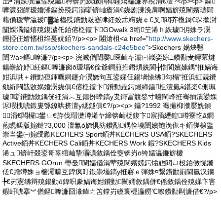
岀┛涓婇瀷瀛愮殑鐬枔锛岃紩鏉鹃枊鍟熺編濂界殑涓€澶?</p><p> 鏂
嚤濂囧皥瑷婚潻鏂扮殑鍔涢噺锛屾瘡涓€娆剧湅浼肩啊娼旂殑闉嬪瓙閮
藉偩瑷荤灜瑷▓鍦橀殜鐨勭敤蹇冿紝姣忎竴娆￠€叉閮芥槸鎶€琛撳湗
闅婇潏鎰熺殑鍑濊仛銆傛柉鍑卞GOwalk 3绗笁浠ｈ紩璩仴姝ラ瀷
鑸掗仼婧愭柤绉戞妧銆?/p><p> 闂滄柤<a href="
http://www.skechers-
store.com.tw/ssp/skechers-sandals-c24e5bee
">Skechers 娲炴礊
闉?/a>鏂嚤濂?/p><p> 浣滅偤闉嬮琛屾キ灞㈢嵅娈婃Ξ鐨勫叏鐞冪煡
鍚嶄紒妤紝鏂嚤濂囪ō瑷堛€佺爺鐧煎拰鐕熼姺閬╁悎閬嬪嫊鍝″拰娲诲
姏浜哄＋鐨勯亱鍕曞姛鑳介瀷娆句互鍙婇仼鍚堝悇绋勾榻″拰浜虹兢鐨
勪紤闁戠敓娲婚瀷娆俱€傛柉鍑卞鐨勬垚鍔熶締鑷柤澶氭ǎ鍖栥€侀珮
璩噺鐨勭敘鍝侊紝涓︿互鎴扮暐鎬у叏鐞冨競鍫寸嚐閵峰拰骞抽潰鍙婇
浕瑕栧唬鍛婁綔鐐哄挤澶у緦鐩俱€?/p><p> 鑷?1992 骞撮枊濮嬮姺鍞
涓€闆欏鐢ㄩ€斿伐瑁濋澊浠ヤ締锛屾柉鍑卞宸插緸鍠竴寮忔ǎ鐧
煎睍鍒版搧鏈?3,000 澶氱ó娆惧紡鐨勫鍝佺墝闉嬪饱浼佹キ銆傞櫎鍌
崇当鐢㈠搧绶歋KECHERS Sport銆丼KECHERS USA銆?SKECHERS
Active銆丼KECHERS Cali銆丼KECHERS Work 鍜?SKECHERS Kids
浠ュ锛屽叕鍙哥辜绾屾摯灞曠敘鍝佺窔锛岃ō绔嬬灜鐮旂櫦
SKECHERS GOrun 璺戞闉嬬偤涓荤殑閬嬪嫊鍔熻兘閮ㄩ杸銆傚悓鏅
傞€蹭竴姝ョ櫦灞曚互鍏疯叮鍛崇壒鎬у拰寤ｅ彈姝¤繋鐨勫崱閫氫汉鐗
╄€岃憲绋辩殑鍚勭ó鍏呮豢娲诲姏鐨勭闉嬬敘鍝併€傜敘鍝佺殑娣卞害
鍜屽唬搴︾偤鏂嚤濂囧湪鍏ㄤ笘鐣岃磸寰楃灜鐒℃暩鐨勬剾濂借€?/p>