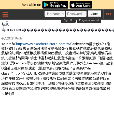
Available on
Login
Sign Up
Forgot password
し
がい
斯
凱
き
奇
GOwalk3G����������������������
中文(简体)
Public
<a href="
http://www.skechers-store.com.tw/
">skechers鍙扮仯</a>瀹
樼恫姣忓ぉ鐐哄ぇ瀹跺付渚嗗叏鏂版疆娴佺郴鍒楀柈鍝侊紝鐐烘偍鐨勭
敓娲绘坊鍔犳洿澶氱殑鑹插僵锛岀偤鎮ㄧ殑鐢熸椿鍏呮豢娲诲姏锛岃畵
鎮ㄦ瘡澶╀笉閲嶈锛岀簿褰╃殑浜虹敓寰炵従鍦ㄩ枊濮嬶紝鏁珛闂滄敞
鎴戝€憇kechers鍙扮仯瀹樼恫锛屾垜鍊戝皣鍏ㄦ柊鐨剆kechers澶波鍠
搧浠ュ強閬嬪嫊璩囪▕灏囦竴涓€鍛堢従绲﹀ぇ瀹躲€?div
class="intro">SKECHERS鏂嚤濂囧偄鏃忎腑鍌欏彈鐭氱洰鐨凣O绯诲
垪鏄庢槦鐢㈠搧鍐嶆鎺ㄩ櫝鍑烘柊锛岄亱鐢ㄨ法鏅備唬鐨勯潻鏂版妧
琛撴帹鍑篏Owalk 3绗笁浠ｈ紩璩仴姝ラ瀷銆?鐢熸椿涓汉鍊戞渻鐐
鸿窇姝ユ寫閬镐竴闆欏皥妤殑璺戦瀷锛屽嵒寰堝皯鏈変汉鏈冪偤鏇村
ソ鐨勬