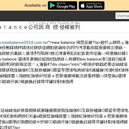
Available on
こうし
いん
しょうひょう
しん
けん
ひ
はん
ａｌａｎｃｅ
公司
因
商標
侵
權
被
判
ww.newbalance2014.com.tw/
">new balance 绱愬反鍊?/a>姣忓ぉ鐐哄ぇ瀹
娴佺郴鍒楀柈鍝侊紝鐐烘偍鐨勭敓娲绘坊鍔犳洿澶氱殑鑹插僵锛岀偤鎮ㄧ
诲姏锛岃畵鎮ㄦ瘡澶╀笉閲嶈锛岀簿褰╃殑浜虹敓寰炵従鍦ㄩ枊濮嬶紝鏁
balance 灏堣常搴楋紝鎴戝€戝皣鍏ㄦ柊鐨刵ew balance澶波鍠搧浠
涓€鍛堢従绲﹀ぇ瀹躲€?div class="intro">锛掞紣锛戯紦骞达紬鏈堬
叕姘戝懆妯傚€互鏂扮櫨鍊叕鍙哥瓑渚电姱鍏垛€滅櫨鍊€濄€佲€滄柊
晢妯欏皥鐢ㄦ瑠鐐虹敱锛屽悜寤ｅ窞甯備腑绱氫汉姘戞硶闄㈡彁璧疯ù瑷燂
╄鍛婂仠姝镜娆婏紝鍒嗗垾璩犲劅缍撴繜
骞达紬鏈堬紤锛曟棩锛屼腑鍦嬪叕姘戝懆妯傚€互鏂扮櫨鍊叕鍙哥瓑渚电
濄€佲€滄柊鐧惧€€濊ɑ鍐婂晢妯欏皥鐢ㄦ瑠鐐虹敱锛屽悜寤ｅ窞甯備腑绱
璧疯ù瑷燂紝璜嬫眰鍒や护鍏╄鍛婂仠姝镜娆婏紝鍒嗗垾璩犲劅缍撴繜鎼
厓銆?/p>