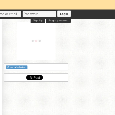
Login
Sign Up
Forgot password
0 vocabularies