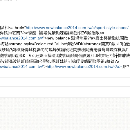
<a href="
http://www.newbalance2014.com.tw/c/sport-style-shoes/
ce 寰╁彜鎱㈣窇闉?/a>璩囪▕娑堟伅鐨勬湅鍙嬶紝涓嶅Θ闂滄敞<a
newbalance2014.com.tw/
">new balance 灏堣常搴?/a>寰岀簩鐨勫牨閬撴
strong style="color: red;">Line锛歍WDK</strong>閫茶鍜ㄨ銆傚
佷綆鑷?鎶樿捣锛屾柊娆句笉鏂蜂笂鏋讹紝閫辨棩閫辨湯璩肩墿鏇存槸浜
儬锛岄鍠滈€ｉ€ｏ紝姝ｅ搧澶波锛屾敮鎸佸皥娅冮璀夛紝7澶╅憭璩炴
閫€鎻涜波锛屽績鍕曪紝涓嶅琛屽嫊锛岃稌绶婁締閬歌臣鍚э紒锛?a
newbalance2014.com.tw/
">
http://www.newbalance2014.com.tw/</a>
;锛?