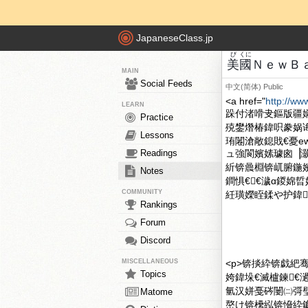
JapaneseClass.jp
び
くに
美
國
ＮｅｗＢ
MAIN
Social Feeds
中文(简体)
Public
<a href="
http://w
LEARN
跺付渚嗗叏鏂版疆
Practice
殑鐢熸椿鍏呮豢娲
Lessons
珛闂滄敞鎴戝€憂ew 
Readings
ュ強閬嬪嫊璩囪▕灏囦竴
紤锛曟棩锛屼腑鍦嬪
Notes
鐧惧€€濊ɑ鍐婂
COMMUNITY
紝璜嬫眰鍒や护鍏
Rankings
Forum
Discord
MISCELLANEOUS
<p>锛掞紣锛戯紦
Topics
姱鍏垛€滅櫨鍊€
氫汉姘戞硶闄㈡彁
Matome
嶅け锛欙紭锛愶紣钀