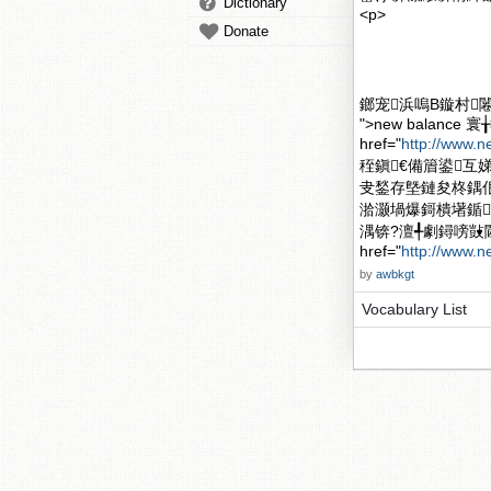
Dictionary
<p>
Donate
鎯宠浜嗚В鏇村闂滄柤
">new balan
href="
http://www.
秷鎭€備篃鍙互娣诲姞<
叏鍫存墍鏈夋柊鍝
湁灏堝爆鎶樻墸鍎
湡锛?澶╃劇鐞嗙敱
href="
http://www.
by
awbkgt
Vocabulary List