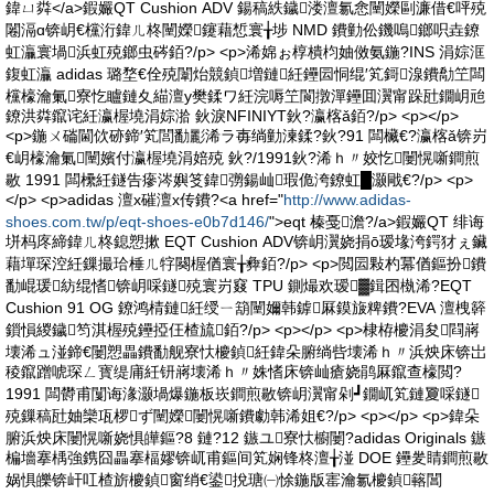
鍏ㄩ粦</a>鍜孍QT Cushion ADV 鍚稿紩鐬溇澶氱悆闉嬫剾濂借€呯殑
闂滆ɑ锛岄€欓洐鍏ㄦ柊闉嬫鑳藉惁寰╁埗 NMD 鐨勭伀鐖嗚鎯呮垚鐐
虹灜寰堝浜虹殑鎯虫硶銆?/p> <p>浠婂ぉ椁樻枃妯傚氨鍦?INS 涓婃洭
鍑虹灜 adidas 璐堥€佺殑闈炲競鍞増鏈紝鑸囩恫绲′笂鎶湶鐨勪笁闆
欓檺瀹氭寮忔矑鏈夊緢澶у樊鍒ワ紝浣嗕笁閬撴潬鑸囬瀷甯跺瓧鐗岄兘
鐐洪粦鑹诧紝瀛楃墝涓婃湁 鈥淚NFINIYT鈥?瀛楁ǎ銆?/p> <p></p>
<p>鍦ㄨ磮閫佽硛鍗′笂閭勫彲浠ラ毐绱勭湅鍒?鈥?91 闆欌€?瀛楁ǎ锛岃
€岄檺瀹氭闉嬪付瀛楃墝涓婄殑 鈥?/1991鈥?浠ｈ〃姣忔闄愰噺鐧煎
敭 1991 闆欙紝鐩告瘮涔嬩笅鍏彅鍚屾瑕佹洿鐐虹█灏戙€?/p> <p>
</p> <p>adidas 澶х磪澶х传鐨?<a href="
http://www.adidas-
shoes.com.tw/p/eqt-shoes-e0b7d146/
">eqt 榛戞澹?/a>鍜孍QT 绯诲
垪杩庝締鍏ㄦ柊鎴愬摗 EQT Cushion ADV锛岄瀷娆捐ō瑷堟洿鍔犲ぇ鑶
藉墠琛涳紝鏁撮珨棰ㄦ牸闋楃偤寰╁彜銆?/p> <p>閲囩敤杓冪偤鏂扮鐨
勫崐瑗紡绲愭锛岄啋鐩殑寰岃窡 TPU 鍘熶欢瑷▓鍓囨槸浠?EQT
Cushion 91 OG 鐐鸿棈鏈紝绶ㄧ箶闉嬭韩鎼厤鏌旇粺鐨?EVA 澶栧簳
鎻愪緵鐬笉淇楃殑鑸掗仼楂旈銆?/p> <p></p> <p>棣栫櫦涓夋閰嶈
壊浠ュ湴鍗€闄愬畾鐨勫舰寮忕櫦鍞紝鍏朵腑绱呰壊浠ｈ〃浜炴床锛岀
稜鑹蹭唬琛ㄥ寳缇庯紝钘嶈壊浠ｈ〃姝愭床锛屾瘡娆鹃厤鑹查檺閲?
1991 闆欎甫闅诲湪灏堝爆鍦板崁鐧煎敭锛岄瀷甯剁┛鐗屼笂鏈夐啋鐩
殑鏁稿瓧妯欒瓨椤ず闉嬫闄愰噺鐨勮韩浠姐€?/p> <p></p> <p>鍏朵
腑浜炴床闄愰噺娆惧皣鏂?8 鏈?12 鏃ユ寮忕櫥闄?adidas Originals 鏃
楄墻搴楀強鎸囧畾搴楅嫪锛屼甫鏂间笂娴锋柊澶╁湴 DOE 鑸夎睛鐧煎敭
娲惧皪锛屽叿楂旂櫦鍞窗绡€鍙挩瑭㈠悇鍦版寚瀹氱櫦鍞簵閶