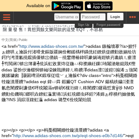
Available on
Login
Sign Up
Forgot password
げんりょう
はつ
しゅう
い
そう
ばい
よ
ぶんらく
どう
かん
てき
しゃ
そう
ふ
ようい
限量
發
售
！
胃
想
買
餘
文樂
同
款
的
這
雙
EQT，
不
容易
中文(简体)
Public
<a href="
http://www.adidas-shoes.com.tw/
">adidas 鏃楄墻搴?/a>姣忓
ぉ鐐哄ぇ瀹跺付渚嗗叏鏂版疆娴佺郴鍒楀柈鍝侊紝鐐烘偍鐨勭敓娲绘坊
鍔犳洿澶氱殑鑹插僵锛岀偤鎮ㄧ殑鐢熸椿鍏呮豢娲诲姏锛岃畵鎮ㄦ瘡澶
╀笉閲嶈锛岀簿褰╃殑浜虹敓寰炵従鍦ㄩ枊濮嬶紝鏁珛闂滄敞鎴戝€慳
didas 鍙扮仯瀹樼恫锛屾垜鍊戝皣鍏ㄦ柊鐨凙didas澶波鍠搧浠ュ強閬
嬪嫊璩囪▕灏囦竴涓€鍛堢従绲﹀ぇ瀹躲€?div class="intro">杩戞棩闋婚
牷鏇濆厜鐨?adidas eqt 鍏ㄩ粦 鍜孍QT Cushion ADV 鍚稿紩鐬溇澶
氱悆闉嬫剾濂借€呯殑闂滆ɑ锛岄€欓洐鍏ㄦ柊闉嬫鑳藉惁寰╁埗 NMD
鐨勭伀鐖嗚鎯呮垚鐐虹灜寰堝浜虹殑鎯虫硶銆?浠婂ぉ椁樻枃妯傚氨
鍦?INS 涓婃洭鍑虹灜 adidas 璐堥€佺殑闈炲競
<p></p> <p></p> <p>杩戞棩闋婚牷鏇濆厜鐨?adidas <a
href="
http://www.adidas-shoes.com.tw/p/eqt-shoes-e0b7d146/
">eqt