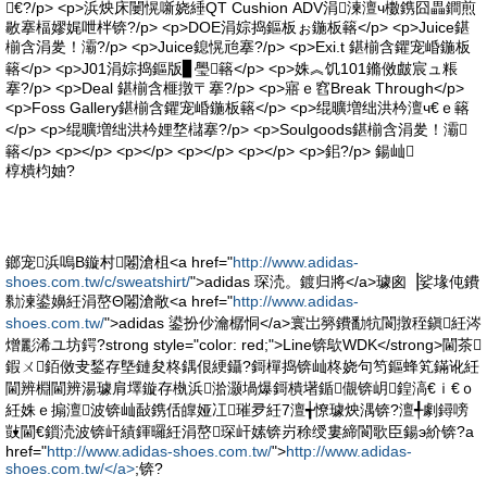
€?/p> <p>浜炴床闄愰噺娆綞QT Cushion ADV涓湅澶ч櫢鎸囧畾鐧煎
敭搴楅嫪娓呭柈锛?/p> <p>DOE涓婃捣鏂板ぉ鍦板簵</p> <p>Juice鍖
椾含涓夎！灞?/p> <p>Juice鎴愰兘搴?/p> <p>Exi.t 鍖椾含鑺宠崏鍦板
簵</p> <p>J01涓婃捣鏂版▊璺簵</p> <p>姝︽饥101鏅傚皻宸ュ粻
搴?/p> <p>Deal 鍖椾含榧撴〒搴?/p> <p>寤ｅ窞Break Through</p>
<p>Foss Gallery鍖椾含鑺宠崏鍦板簵</p> <p>绲曠増绌洪枔澶ч€ｅ簵
</p> <p>绲曠増绌洪枔娌堥櫧搴?/p> <p>Soulgoods鍖椾含涓夎！灞
簵</p> <p></p> <p></p> <p></p> <p></p> <p>鈻?/p> 鍚屾
椁樻枃妯?
鎯宠浜嗚В鏇村闂滄柤<a href="
http://www.adidas-
shoes.com.tw/c/sweatshirt/
">adidas 琛涜。鍍归將</a>璩囪▕娑堟伅鐨
勬湅鍙嬶紝涓嶅Θ闂滄敞<a href="
http://www.adidas-
shoes.com.tw/
">adidas 鍙扮仯瀹樼恫</a>寰岀簩鐨勫牨閬撴秷鎭紝涔
熷彲浠ユ坊鍔?strong style="color: red;">Line锛歍WDK</strong>閫茶
鍜ㄨ銆傚叏鍫存墍鏈夋柊鍝佷綆鑷?鎶樿捣锛屾柊娆句笉鏂蜂笂鏋讹紝
閫辨棩閫辨湯璩肩墿鏇存槸浜湁灏堝爆鎶樻墸鍎儬锛岄鍠滈€ｉ€ｏ
紝姝ｅ搧澶波锛屾敮鎸佸皥娅冮璀夛紝7澶╅憭璩炴湡锛?澶╃劇鐞嗙
敱閫€鎻涜波锛屽績鍕曪紝涓嶅琛屽嫊锛岃稌绶婁締閬歌臣鍚э紒锛?a
href="
http://www.adidas-shoes.com.tw/
">
http://www.adidas-
shoes.com.tw/</a>
;锛?