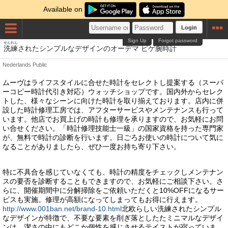
Available on
Login
Sign Up
Forgot password
せんれん
うでどけい
洗練
されたシンプルなデザインのオーデマ ピゲ
腕時計
Nederlands
Public
ムーヴはライフスタイルに合せた時計をセレクトし提案する（スーパ
ーコピー時計代引き対応）ウォッチショップです。国内外からセレク
トした、様々なシーンに向けた時計を取り揃えております。店内に併
設した時計修理工房では、アフターサービスやメンテナンスも行って
います。他店でお買上げの時計も修理を承りますので、お気軽にお問
い合せください。「時計修理技能士一級」の国家資格を持った専門家
が、無料で時計の診断を行います。日ごろお使いの時計について気に
なることがありましたら、ぜひ一度お持ち寄り下さい。
特に不具合を感じていなくても、時計の精度をチェックしメンテナン
スの要否を診断することもできますので、お気軽にご相談下さい。さ
らに、開催期間中に分解掃除をご依頼いただくと10%OFFになるサー
ビスも実施。修理が高額になってしまってもお得に行えます。
http://www.001ban.net/brand-10.html
北欧らしい洗練されたシンプル
なデザインが特徴で、不要な要素を削ぎ落としたたミニマルなデザイ
ンは、潔さの中にもどこか個性を感じさせるテイストが宿っていま