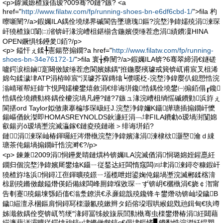
<p>鎼滅嫄楂旇偛瑷?009骞?0鏈?鏃? <a
href="
http://www.filatw.com/fp/running-shoes-bn-e6df6cbd-1/
">fila 杓
曢噺闉?/a>鍜孎ILA鍝佺墝绨界磩閬告墜瑭瑰鏂?浣堥浄鍏嬬殑涓湅琛
屽獟楂旇闈㈡渻锛屽湪浣嶆柤鍖椾含鍦嬪偄缍茬悆涓績鐨凜HINA
OPEN鐝惧牬鑸夎銆?/p>
<p> 鎰忓ぇ鍒╄憲鍚嶅搧鐗?a href="
http://www.filatw.com/fp/running-
shoes-bn-34e76172-1/
">fila 寰╁彜闉?/a>鍜孎ILA锛?6骞翠締涓€鐩磋
嚧鍔涙柤鏀寔闋傚皷缍茬悆閬嬪嫊鍝″拰鍦嬮殯璩戒簨锛屼甫宸叉柤浠
婂勾鍒濊垏ATP涓栫晫宸″洖璩芥槑鏄熻┕濮嗘柉-浣堥浄鍏嬮仈鎴愬悎浣
滃崝璀帮紝鍏卞悓闁嬬櫦鐢熺敘涓€绯诲垪鑱悎鍝佺墝鐢㈠搧銆傝┎鑱
悎鍝佺墝鐨勬柊鍝佺櫦浣堝凡鑸?鏈?7鏃ュ湪浣嶆柤绱愮磩鐨勭浜斿ぇ
閬揕ord Taylor姒傚康搴楄垑琛岋紝J.浣堥浄鍏嬭Κ鑷皣瑭插搧鐗屽懡
鍚嶇偤鈥滐即HOMASREYNOLDS鈥濓紝涓﹁垏FILA鐨勮ō瑷堝湗闅婂
叡鍚岃ō瑷堝壍浣滅灜鎵€鏈夌殑鏈嶉＞绯诲垪銆?
鏈涓湅琛屾椿鍕曪紝涔熸槸浣堥浄鍏嬪湪涓湅棣栨灏嶅瀹ｄ綀
瑭茶伅鍚堝搧鐗屽悎浣溿€?/p>
<p> 鍊兼2009涓恫鑸夎睛鏈熼枔锛孎ILA浣滅偤涓恫璐婂姪鍟嗭紝
鐗归個浣堥浄鍏嬪厛鐢熻Κ鑷ㄧ従鍫达紝闆惰窛闆㈣垏涓湅鐞冭糠鍜屽
獟楂斿垎浜恫鐞冮亱鍕曠殑鐛ㄧ壒榄呭姏鍙婅伅鍚堝壍浣滅郴鍒楁湇
椋剧殑鏅傚皻鎰熸偀銆備綀闆峰厠鍏堢敓琛ㄧず锛岄€欐槸涓€娆￠潪甯
告剦蹇殑鍚堜綔銆傗€滃洜鐐洪€氶亷鎴戠殑鑱锋キ鐢熸动锛屾垜鐬В
鐬緢澶氶棞鏂肩恫鐞冩檪灏氱殑鏉辫タ銆傛垜瑕哄緱鎴戣兘鍓甸€犱竴
姊濈敘鍝佺窔锛屼笉绠″湪鐞冨牬姣旇辰閭勬槸骞虫檪鐢熸椿涓紝閮藉
緢濂藉湴灞曠従鍔熻兘鎬ц垏鏅傚皻鎬с€傝垏鏂愭▊鐨勫悎浣滐紝绲愬