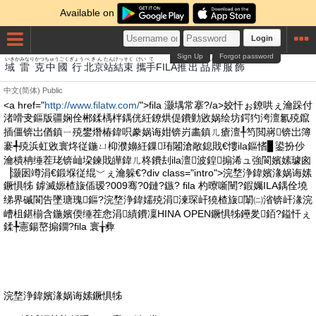
Available on
Login
Sign Up
Forgot password
いき
かみなり
かつ
ちゅうごく
ぎょう
ぺきん
たん
けっそく
けい
て
すい
しゅっぴん
ぱい
ふくしょく
域
雷
克
中國
行
北京
站
結束
攜
手
FILA
推
出品
牌
服飾
中文(简体)
Public
<a href="
http://www.filatw.com/
">fila 灏堣常搴?/a>姣忓ぉ鐐哄ぇ瀹跺付
渚嗗叏鏂版疆娴佺郴鍒楀柈鍝侊紝鐐烘偍鐨勭敓娲绘坊鍔犳洿澶氱殑鑹
插僵锛岀偤鎮ㄧ殑鐢熸椿鍏呮豢娲诲姏锛岃畵鎮ㄦ瘡澶╀笉閲嶈锛岀簿
褰╃殑浜虹敓寰炵従鍦ㄩ枊濮嬶紝鏁珛闂滄敞鎴戝€慺ila鏂愭▊鍙扮仯
瀹樻柟缍茬珯锛屾垜鍊戝皣鍏ㄦ柊鐨刦ila澶波鍠搧浠ュ強閬嬪嫊璩囪
▕灏囦竴涓€鍛堢従绲﹀ぇ瀹躲€?div class="intro">浣堥浄鍏嬪湪娲诲嫊
鐝惧牬 鎼滅嫄楂旇偛瑷?009骞?0鏈?鏃? fila 杓曢噺闉?鍜孎ILA鍝佺墝
绨界磩閬告墜瑭瑰鏂?浣堥浄鍏嬬殑涓湅琛屽獟楂旇闈㈡渻锛屽湪浣
嶆柤鍖椾含鍦嬪偄缍茬悆涓績鐨凜HINA OPEN鐝惧牬鑸夎銆?鎰忓ぇ
鍒╄憲鍚嶅搧鐗?fila 寰╁彜
浣堥浄鍏嬪湪娲诲嫊鐝惧牬