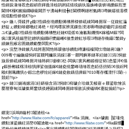
悎鍏跺湪缍茬悆鍜岄亱鍕曟湇椋鹃牁鍩熺殑鎮犱箙姝峰彶锛堝皪鏂煎壍
閫犻€欏€嬪搧鐗岋級閮芥サ瀵屾剰缇╋紝閫欑啊鐩村氨鏄竴鍊嬬禃濡欑
殑绲勫悎锛佲€?/p>
<p> 鍦ㄦ彁鍒拌┎鑱悎鍝佺墝鐨勫悕绋辨檪锛屼綀闆峰厠琛ㄧ従鍑虹灜
妤靛ぇ鐨勭啽鎯咃紝浠栬〃绀鸿嚜宸辨浘鏁告湀渚嗕竴鐩磋嚧鍔涙柤鍐
ユ€濊┎鑱悎鍝佺墝鐨勫悕绋憋紝鏈€绲傜⒑瀹氱敤鐖惰Κ鎵橀Μ鏂?闆
疯寰风殑鍚嶅瓧鐐哄搧鐗屽懡鍚嶃€傚洜鐐虹埗瑕竴鐩存槸鑷繁鍏у
績鍊煎緱宕囨嫓鐨勮嫳闆勩€?/p>
<p> 浣堥浄鍏嬪凡绌胯憲閲忚韩瑷傚埗鐨勪竴濂楅檺閲忕増鏈嶈鍦?
009骞寸編鍦嬬恫鐞冨叕闁嬭辰涓婇搴﹀叕闁嬩寒鐩革紝鏈涓恫姣
旇辰锛屼綀闆峰厠涔熻韩鎶墭棣柉-闆疯寰风郴鍒楃従韬悆鍫淬€傝
┎鏂扮郴鍒楁湇椋惧皣娑佃搵鎵€鏈夌殑鐢峰瓙缍茬悆銆佸仴韬€佷紤闁
戙€侀珮鐖惧か鍜岀悆椤烇紝鎵€鏈夌敘鍝佸皣鏂?010骞存槬澶忓闈㈠
競銆?/p>
<p> 鏈娲诲嫊涓紝鍖椾含涓恫鍏枊璩介珨鑲叉帹寤ｅ叕鍙歌懀浜
嬮暦寮甸泤璩撳厛鐢熼倓鑸囦綀闆峰厠鍏堢敓浜掕磮绱€蹇靛搧銆?/p>
鎯宠浜嗚В鏇村闂滄柤<a
href="
http://www.filatw.com/fc/apparel/
">fila 涓婅。</a>璩囪▕娑堟伅
鐨勬湅鍙嬶紝涓嶅Θ闂滄敞<a href="
http://www.filatw.com/
">fila鏂愭▊
鍙扮仯瀹樻柟缍茬珯</a>寰岀簩鐨勫牨閬撴秷鎭紝涔熷彲浠ユ坊鍔?