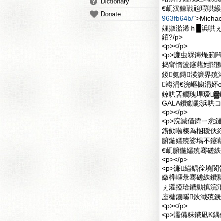
Dictionary
€屼汉鍊戦兘瑕哄緱妤
Donate
963fb64b/
">Mic
娌掓湁浠ｈ█浜哄
銆?/p>
<p></p>
<p>濂虫槑鏄熶箣
捣甯惰波鑳藉姏閭勬
鍐氨鏄渶濂界殑
竴涓€浣嶇櫥涓妚og
鐐哄叾鐗瑰垾瑷▓鐨
GALA鐨勮彲浜哄コ
<p></p>
<p>浣滅偤鍏ㄧ悆
鐨勯噸榛為棞瑷伙紝
腑鍦嬬殑娑堣不鑳
€屼腑鍦嬬殑骞磋紩
<p></p>
<p>濂緢鍝佺墝
媺榫嶇彔骞磋紩鐨
ぇ濯掗珨鐨勬搷浣
庢槦鐖嗘鈥濈殑鐝
<p></p>
<p>濡備粖鐨凪