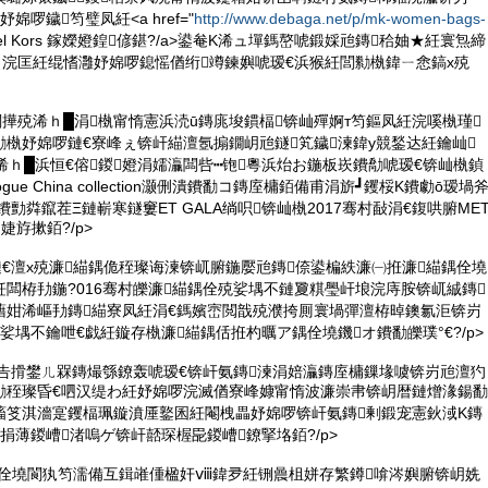
婂啰鐬笉璧凤紝<a href="
http://www.debaga.net/p/mk-women-bags-
hael Kors 鎵嬫嬁鍠偐鍖?/a>鍙奙K浠ュ墠鎷嶅唬鍛婇兘鏄秴妯★紝寰炰締
ぇ浣匡紝绲愭灉妤婂啰鎴愮偤绗竴鍊嬩唬瑷€浜猴紝閭勬槸鍏ㄧ悆鎬х殑
闁撶殑浠ｈ█涓槸甯惰憲浜涜ū鏄庣埈鏆楅锛屾殫婀т笉鏂凤紝浣嗘槸瑾
槸妤婂啰鏈€寮峰ぇ锛屽緢澶氬搧鐗岄兘鐩笂鐬湅鍏у競鍫达紝鑰屾
浠ｈ█浜恒€傛鍐嬁涓嬬灜闆呰┅铇粵浜炲お鍦板崁鐨勪唬瑷€锛屾槸鍞
ue China collection灏侀潰鐨勫コ鏄庢槦銆備甫涓旂┛钁桵K鐨勮ō瑷堝
勯粦鑹茬Ξ鏈嶄寒鐩窶ET GALA绱呮锛屾槸2017骞村敮涓€鍑哄腑ME
婕斿摗銆?/p>
鏈€澶х殑濂緢鍝佹秷璨诲湅锛屼腑鍦嬮兘鏄倷鍙楄紩濂㈠拰濂緢鍝佺墝
闆栫劧鍦?016骞村皪濂緢鍝佺殑娑堣不鏈夐粸璺屽埌浣庤胺锛屼絾鏄
藉姏浠嶇劧鏄緢寮凤紝涓€鎷嬪崈閲戠殑濮挎厠寰堝彈澶栫晫鐭氱洰锛岃
娑堣不鑰呭€戯紝鏇存槸濂緢鍝佸拰杓曞ア鍝佺墝鐖オ鐨勫皪璞°€?/p>
閬告搰鐢ㄦ槑鏄熶綔鐐轰唬瑷€锛屽氨鏄湅涓婄灜鏄庢槦鏁堟噳锛岃兘澶犳
勬秷璨昏€呬汉缇わ紝妤婂啰浣滅偤寮峰嫝甯惰波濂崇帇锛岄暦鏈熷湪鍚勫
滀笅淇濇寔钁楅珮鏇濆厜鐜囷紝閹栧畾妤婂啰锛屽氨鏄剰鍛宠憲鈥淢K鏄
捐薄鍐嶆渚嗚ゲ锛屽嚭琛楃巼鍐嶆鐐掔垎銆?/p>
K鍝佺墝閬犱笉濡備互鍓嶉偅楹奸ⅷ鍏夛紝铏曟柤姘存繁鐏啽涔嬩腑锛岄姺