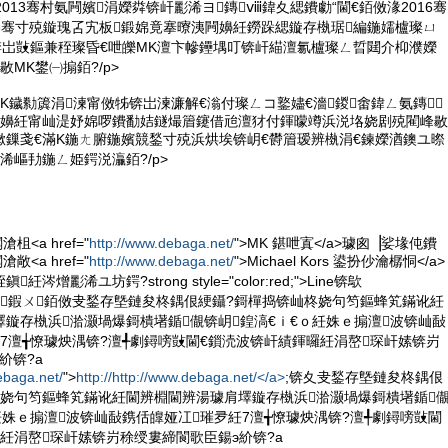
2013骞村氨闁嬪涓嬫粦锛屽彲浠ヨ鏄ⅷ鍏夊緦鐨勮“閫€銆傚湪2016骞
6骞寸殑鏇瑰叾宄板鍛婂竟搴曢洟闁嬶紝鐒跺緦鏇存槸琚編鍦嬬櫨璨ㄩ
锛岀敱鏂兼秷璨昏€呭皪MK澶卞幓鑸堣叮锛屽緢澶氱櫨璨ㄥ晢閮介枊濮嬫
敭MK鐢㈠搧銆?/p>
MK鐬勬簴涓湅甯傚牬锛岀湅濂解€滃付璨ㄥコ鐜嬧€濇鍐畬鍏ㄥ氨鏄
鎱嬶紝甯屾湜妤婂啰鐨勫姞鐩熶篃鑳借兘澶犲付鍕曚竴浜涚垎娆剧殑閵峰敭
嫰鏁戔€滿K鍦ㄤ腑鍦嬪競鍫寸殑浜烘埃锛岄€欎篃瑷辨槸涓€鍊嬫湭鐭ユ暩
浠嶇劧鍦ㄥ姫鍔涚灜銆?/p>
<a href="
http://www.debaga.net/
">MK 鍖呭寘</a>璩囪▕娑堟伅鐨
<a href="
http://www.debaga.net/
">Michael Kors 鍙扮仯瀹樼恫</a>
涔熷彲浠ユ坊鍔?strong style="color:red;">Line锛歍
g>閫茶鍜ㄨ銆傚叏鍫存墍鏈夋柊鍝佷綆鑷?鎶樿捣锛屾柊娆句笉鏂蜂笂鏋讹紝
鏇存槸浜湁灏堝爆鎶樻墸鍎儬锛岄鍠滈€ｉ€ｏ紝姝ｅ搧澶波锛屾敮
7澶╅憭璩炴湡锛?澶╃劇鐞嗙敱閫€鎻涜波锛屽績鍕曪紝涓嶅琛屽嫊锛岃
紒锛?a
ebaga.net/
">
http://http://www.debaga.net/</a>
;锛夊叏鍫存墍鏈夋柊鍝佷
柊娆句笉鏂蜂笂鏋讹紝閫辨棩閫辨湯璩肩墿鏇存槸浜湁灏堝爆鎶樻墸鍎
紝姝ｅ搧澶波锛屾敮鎸佸皥娅冮璀夛紝7澶╅憭璩炴湡锛?澶╃劇鐞嗙敱閫
紝涓嶅琛屽嫊锛岃稌绶婁締閬歌臣鍚э紒锛?a