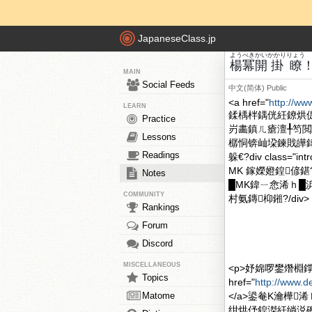
JapaneseClass.jp
よう
べき
かい
かかり
りょう
楊
冪
開
掛
瞭
MAIN
Social Feeds
中文(简体)
Public
<a href="
http://ww
LEARN
鍒楀柈鍝侊紝鐐烘
Practice
岃畵鎮ㄦ瘡澶╀笉閲
Lessons
樼恫锛屾垜鍊戝皣鍏
Readings
躲€?div clas
MK 鎵嬫嬁鍠偐
Notes
█MK鍏ㄧ悆浠ｈ█
COMMUNITY
村氨鏄枊鎺?/div>
Rankings
Forum
Discord
MISCELLANEOUS
<p>妤婂啰鐢熸棩
Topics
href="
http://www.
Matome
</a>鍙奙K瀹樺
绀烘伃鍠滐紝绱涚