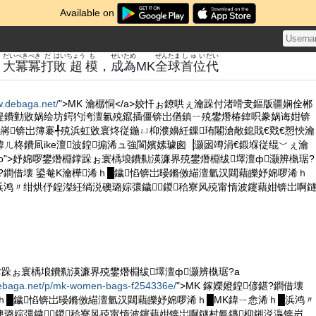
Available on
だい
べき
べき
だ
はい
ちょう
も
せい
ため
ぜん
たま
しゅい
だい
！
大
冪
冪
打
敗
超
模
，
成
為
MK
全
球
首位
代
w.debaga.net/
">MK 瀹樼恫</a>姣忓ぉ鐐哄ぇ瀹跺付渚嗗叏鏂版疆娴佺郴
偍鐨勭敓娲绘坊鍔犳洿澶氱殑鑹插僵锛岀偤鎮ㄧ殑鐢熸椿鍏呮豢娲诲姏锛
嶈锛岀簿褰╃殑浜虹敓寰炵従鍦ㄩ枊濮嬶紝鏁珛闂滄敞鎴戝€戣€愬悏瀹
ㄦ柊鐨凬ike澶波鍠搧浠ュ強閬嬪嫊璩囪▕灏囦竴涓€鍛堢従绲﹀ぇ瀹
s="intro">妤婂啰鐢熸棩鐣跺ぉ寰楀埌鐨勬渶濂界殑鐢熸棩绂墿澶ф灏辨槸琚?
鍖?鐧借壊 鍙奙K瀹樺浠ｈ█鐬惂锛岀暥鏅傚緢澶氫汉閮藉皪妤婂啰浠ｈ
浜鸿〃绀烘伃鍠滐紝绱涚礇璐婃彋鐬鍐秴寮风殑甯惰波鑳藉姏锛岀啊
鐣跺ぉ寰楀埌鐨勬渶濂界殑鐢熸棩绂墿澶ф灏辨槸琚?a
debaga.net/p/mk-women-bags-f254336e/
">MK 鎵嬫嬁鍠偐鍖?鐧借壊
浠ｈ█鐬惂锛岀暥鏅傚緢澶氫汉閮藉皪妤婂啰浠ｈ█MK鍏ㄧ悆浠ｈ█浜鸿〃
礇璐婃彋鐬鍐秴寮风殑甯惰波鑳藉姏锛岀啊鐩村氨鏄枊鎺涚灜锛岃