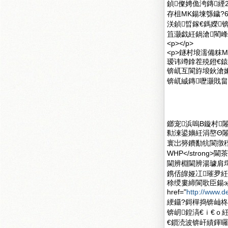
鍞儏娉佹洿鏄緸
存柤MK鍚堜綔鐬?
浂鍞晢鎵€鎷嬫
笡灏戯紝鍋滄閵峰
<p></p>
<p>鐩村埌濡備粖
瑷讳竴鎿茬殑鐙€
锛屼互閬斿埌鈥滄
锛屼絾鏄嚦灏戝畠
鎯宠浜嗚В鏇村闂滄柤
勬湅鍙嬶紝涓嶅Θ闂滄敞
寰岀簩鐨勫牨閬撴秷鎭紝
WHP</stron
閫辨棩閫辨湯璩肩墿
鎸佸皥娅冮璀夛紝
稌绶婁締閬歌臣鍚э
href="
http://www.d
綆鑷?鎶樿捣锛屾
锛岄鍠滈€ｉ€ｏ
€鎻涜波锛屽績鍕曪