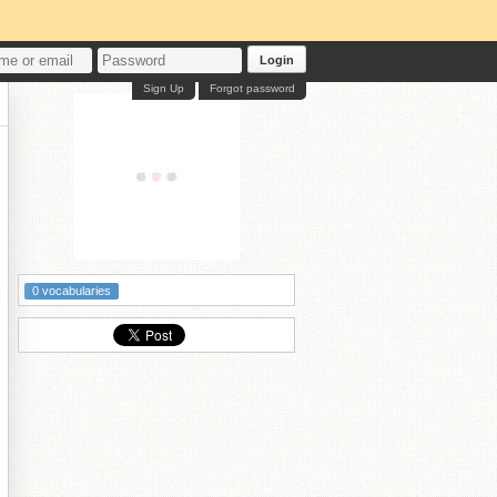
Login
Sign Up
Forgot password
0 vocabularies
鐩