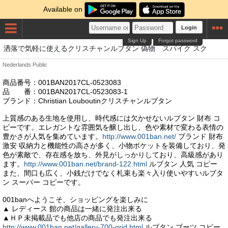
Available on
Login
Sign Up
Forgot password
洒落で気軽に使えるクリスチャンルブタン 偽物 スパイク スク
Nederlands
Public
商品番号：001BAN2017CL-0523083
品 番：001BAN2017CL-0523083-1
ブランド：Christian Louboutinクリスチャンルブタン
上質感のある生地を使用し、時代感には欠かせないルブタン 財布 コ
ピーです。エレガントな雰囲気を醸し出し、色や素材で変わる表情の
豊かさが人気を集めています。
http://www.001ban.net/
ブランド 財布
激安 収納力と機能性の高さが多く、小物ポケットを装備しており、発
色が素敵で、存在感を放ち、外見がしっかりしており、高級感があり
ます。
http://www.001ban.net/brand-122.html
ルブタン 人気 コピー
また、間口も広く、小銭だけでなく札束も楽々入り使いやすいルブタ
ン スーパー コピーです。
001banへようこそ、ショッピングを楽しみに
▲ レディース 館の商品は一緒に発注出来る
▲ＨＰ未掲載品でも他店の商品でも発注出来る
http://www.001ban.net/gallery-700-grid.html
ルブタン ブーツ コピー