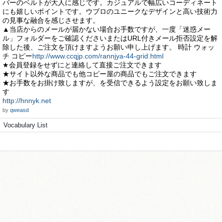
バーのベルトが大人に感じです。カジュアルで幅広いコーディネート
にも嬉しいポイントです。ウブロのユニークなデザインと高い技術力
の見事な融合を感じさせます。
▲当店からのメールが届かない場合お手数ですが、一度「迷惑メー
ル」フォルダーをご確認くださいまたはURL付きメール拒否設定を解
除した後、ご注文を頂けますようお願い申し上げます。 時計 ウォッ
チ コピー
http://www.ccqjp.com/rannjya-44-grid.html
★会員登録をせずにと連絡して直接ご注文できます
★サイト以外な商品でも他コピー屋の商品でもご注文できます
★お手数をお掛け致しますが、を受信できるよう設定をお願い致しま
す
http://hnnyk.net
by
qweasd
Vocabulary List