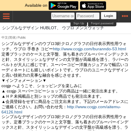
Available on
Login
Sign Up
Forgot password
シンプルなデザイン HUBLOT、 ウブロ メンズウォッチ
中文(简体)
Public
シンプルなデザインのウブロ3針クロノグラフの日付表示男性用ウォ
ッチ。ウブロ 手巻き コピー
http://www.ccqjp.com/buranndo-53.html
定番ブラックのケースと文字盤、落ち着きのブルーバーインデックス
と針、スタイリッシュなデザインの文字盤が高級感を漂う、ラバーの
ベルトが大人に感じです。スーパーコピー洋服カジュアルで幅広いコ
ーディネートにも嬉しいポイントです。ウブロのユニークなデザイン
と高い技術力の見事な融合を感じさせます。
▼インフォメーション▼
ccqjp へようこそ、ショッピングを楽しみに
▲ ccqjp スーパーコピーショップの商品は一緒に発注出来ます。
▲ＨＰ未掲載品と別ショップの商品でも発注出来ます。
▲会員登録をせずに商品をご注文出来ます。下記のメールアドレスに
ご連絡ください。お問い合わせ先：
http://www.ccqjp.com/aitemu-
64126.html
シンプルなデザインのウブロ3針クロノグラフの日付表示男性用ウォ
ッチ。定番ブラックのケースと文字盤、落ち着きのブルーバーインデ
ックスと針、スタイリッシュなデザインの文字盤が高級感を漂う、ラ