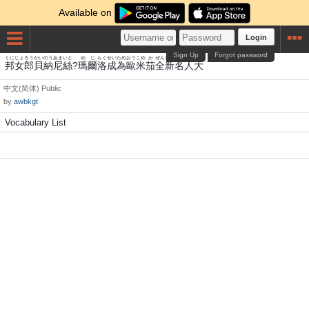
Available on
Login
Sign Up
Forgot password
くに
じょろう
かい
のう
あま
いと
め
じ
らく
せい
ため
おう
こめ
か
ぜん
しん
めいじん
だい
邦
女郎
貝
納
尼
絲
?
瑪
爾
洛
成
為
歐
米
茄
全
新
名人
大
中文(简体)
Public
by
awbkgt
Vocabulary List