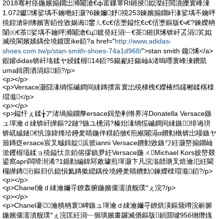
2018骞村痉鍦嬪搧鐗岀浉闂滄€ф寚鏁窧RI鎺掕姒滐紝閲濆皪寰峰湅
1.072钀悕娑堣不鑰咃紝灏?6鍊嬭妤殑253鍊嬪搧鐗屽湪娑堣不鑰呯
殑鍠滄剾绋嬪害銆佺敓娲诲鐢ㄦ€с€佸壍鎰忔€с€佸壍鏂版€ч€?鍊嬫柟
闈㈤€茶娑堣不鑰呯浉闂滄€ц鍍癸紝涓﹂€茶鎺掑悕锛屽叾涓笂姒
滅殑閬嬪嫊鍝佺墝鍍匩ike銆?a href="
http://www.adidas-
shoes.com.tw/p/stan-smith-shoes-74a1d968/
">stan smith 鑱悕</a>
鍜孉didas锛屽垎鍒ヤ綅鍒楃14銆?5鍚嶏紝鍚屾ǎ渚嗚嚜寰峰湅鐨凱
uma鍓囨湭涓婃銆?/p>
<p></p>
<p>Versace灏囧湪绱愮磩鐧间綀鏄撲富寰岀殑棣栧€嬫棭绉嬬郴鍒楁檪
瑁濈</p>
<p></p>
<p>鎰忓ぇ鍒╁ア渚堝搧鐗孷ersace鍓垫剰绺界洠Donatella Versace鏃
ュ墠瀹ｄ綀锛屽皣鏂?2鏈?鏃ユ櫄涓?榛炲湪绱愮磩鐧间綀鏃╃绯诲垪
锛屼絾鏈€忛湶鍏烽珨鑸夎睛鍦伴粸銆傚€煎緱闂滆ɑ鐨勬槸锛岀暥鏃ヤ
篃鏄疺ersace宸叉晠鍓靛浜篏ianni Versace鐨勭敓鏃ワ紝灏嶅搧鐗屾
湁钁楃壒鍒ョ殑鎰忕京銆傛摎鎮夛紝Versace鍦ㄨMichael Kors姣嶅叕
鍙窩apri闆嗗湗浠?1鍎勭編鍏冩敹璩煎墠灏卞凡浣滃嚭瑭叉焙瀹氾紝閫
欏皣鏄洐鏂归仈鎴愪氦鏄撳緦鍝佺墝鑸夎睛鐨勯鍊嬫檪瑁濈銆?/p>
<p></p>
<p>Chanel瀹ｄ綀瀹嬭寽鐐轰腑鍦嬪僵濡濆舰璞″ぇ浣?/p>
<p></p>
<p>Chanel褰╁瀹樻柟寰崥鏃ュ墠瀹ｄ綀瀹嬭寽鐐烘渶鏂颁竴浣嶄腑
鍦嬪僵濡濆舰璞″ぇ浣匡紝涓﹂個璜嬪畫鑼滅偤鏂版鍞囬噳956铏熸媿