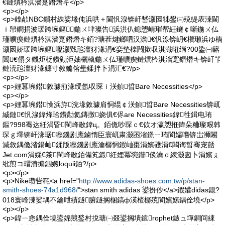
€鏈熼枔淇濇寔鐕熸キ</p>
<p></p>
<p>鎿欳NBC鎻村紩娑堟伅浜哄＋閫忛湶锛屽嵆灏囩牬鐢㈢殑缇庡湅閫
ｉ帠鐧捐波瑗跨埦鏂鍦ㄨ垏璨告浜洪仈鎴愬崝璀帮紝鐩￠噺鍦ㄨ仏
瑾曠瘈鏈熼枔淇濇寔鐕熸キ銆?瑭茬煡鎯呬汉澹€忛湶锛岄€欑瓎浜ゆ槗
灏囦娇瑗跨埦鏂嚦灏戣兘澶犲湪涓€娈垫檪闁撳収淇濈暀绱?00鍌㈠簵
閶€傝タ鐖炬柉鐨勭洰妯欐槸鍦ㄨ仏瑾曠瘈鏈熼枔淇濇寔鐕熸キ锛屽笇
鏈涜兘澶犲湪鐮寸敘鏅傛壘鍒拌卜涓汇€?/p>
<p></p>
<p>娌冪埦鐟敹璩煎湪绶氬収琛ｉ浂鍞晢Bare Necessities</p>
<p></p>
<p>娌冪埦鐟懆浜斿浣堟敹璩肩恫绲￠浂鍞晢Bare Necessities锛屼
絾鏈€忛湶鍏烽珨鐨勪氦鏄撴娆俱€侭are Necessities鍏徃鍓电珛
鏂?998骞达紝涓昏閵峰敭鍏ц。銆佹吵琛ｃ€佽オ瀛愬拰鍏朵粬璨艰韩
琛ｇ墿锛屽湪琚矁鐖剧應鏀惰臣寰屼粛灏囨渻鐛ㄧ珛閬嬬嚐锛岀浉闂
滅敘鍝佹渻鍚屾鍒版矁鐖剧應瀹樼恫鍜屾棗涓嬪彟涓€闆诲晢骞宠嚭
Jet.com涓婇€茶閵峰敭銆備笂鍛紝娌冪埦鐟倓瀹ｄ綀灏囪卜涓嬪ぇ
纰煎コ瑁濆搧鐗孍loquii銆?/p>
<p></p>
<p>Nike瓒呰秺<a href="
http://www.adidas-shoes.com.tw/p/stan-
smith-shoes-74a1d968/
">stan smith adidas 鍙扮仯</a>鍜孉didas鎴?
018寰峰湅娑堣不鑰呭績鐩腑鐩搁棞鎬ф渶楂樼殑閬嬪嫊鍝佺墝</p>
<p></p>
<p>鍏ㄧ悆鍝佺墝鍙婂競鍫村挩瑭㈠叕鍙搁墤鎱rophet鏃ュ墠鐧间綀