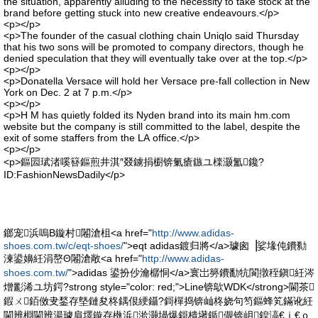
the situation, apparently alluding to the necessity to take stock at the
brand before getting stuck into new creative endeavours.</p>
<p></p>
<p>The founder of the casual clothing chain Uniqlo said Thursday
that his two sons will be promoted to company directors, though he
denied speculation that they will eventually take over at the top.</p>
<p></p>
<p>Donatella Versace will hold her Versace pre-fall collection in New
York on Dec. 2 at 7 p.m.</p>
<p></p>
<p>H M has quietly folded its Nyden brand into its main hm.com
website but the company is still committed to the label, despite the
exit of some staffers from the LA office.</p>
<p></p>
<p>鏂囩珷渚嗘簮鏂煎井淇″叕鐪捐櫉锛氭瘡鏃ユ檪灏氳鑱?
ID:FashionNewsDadily</p>
鎯宠浜嗚В鏇村闂滄柤<a href="
http://www.adidas-
shoes.com.tw/c/eqt-shoes/
">eqt adidas鍍归將</a>璩囪▕娑堟伅鐨勬
湅鍙嬶紝涓嶅Θ闂滄敞<a href="
http://www.adidas-
shoes.com.tw/
">adidas 鍙扮仯瀹樼恫</a>寰岀簩鐨勫牨閬撴秷鎭紝涔
熷彲浠ユ坊鍔?strong style="color: red;">Line锛歍WDK</strong>閫茶
鍜ㄨ銆傚叏鍫存墍鏈夋柊鍝佷綆鑷?鎶樿捣锛屾柊娆句笉鏂蜂笂鏋讹紝
閫辨棩閫辨湯璩肩墿鏇存槸浜湁灏堝爆鎶樻墸鍎儬锛岄鍠滈€ｉ€ｏ