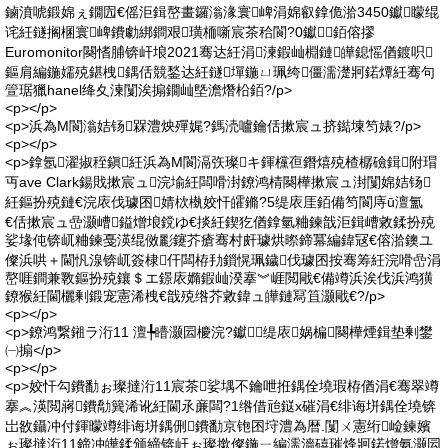
鏀濆唬鍛婂ぇ鐗囥€傜洰鍓嶅畫鑼滃湪寰崥涓婂叡鎿佹湁3450钀矇绲
诧紝鐩搁棞寰崥鐨勮綁鐧艰璜栭噺宸茶秴閬?0钀銆傛摎
Euromonitor闋愭脯锛屽埌2021骞达紝涓湅鍜屾棩鏈皣鎴愮偤鍍呮
鏂肩編鍦嬬殑鍖栧鍝佸競鍫达紝鐩墠鍦ㄩ珮绔僵濡濋牁鍩燂紝骞句
箮琚獵hanel绛夊湅闅涘搧鐗屾墍澹熸柗銆?/p>
<p></p>
<p>浜為Μ閬滃姞钖槑澧炴殫娓?鎷涜嚧鑰佸摗宸ュ挤鐑堜笉婊?/p>
<p></p>
<p>鎿氬濯掓秷鎭紝浜為Μ閬滆矤璨キ鍕欓亱鐕熺殑楂樼礆鍓附瑁
丏ave Clark鍚戝摗宸ュ浣堬紝闆嗗湗鐐鸿棈闋樺摗宸ュ湗闅婂姞钖
紝鏂扮殑鏈€浣庡伐璩囨婧栨槸姣忓皬鏅?5缇庡厓銆備笉閬庤ū澶氳
€佸摗宸ュ嵒灏嶆鎰熷埌鎲ゆ€掞紝鍥犵偤鎿氫粬鍊戠洰鍓嶆敹鍒扮殑
娑堟伅锛屼粬鍊戞渶绲傚彲鑳芥瘡骞村皯璩烘暩鍗冪編鍏冦€傛湁鐭ユ
儏浜哄＋閫忛湶锛屼簽棣仠闆栫劧鎻愰珮鐬伐璩囨按骞筹紝浣嗗嵒涓
嶅啀鐧兼斁鏂扮殑鑲＄エ鐛庡嫷鍜屾湀搴︾崕閲戙€備竴浜涘伐浜鸿獚
鐐猴紝閫欐剰鍛宠憲浠栧€戠殑绺芥敹鍏ュ皣鏈冩笡灏戙€?/p>
<p></p>
<p>鐐鸿繋鎺ラ洐11 澶╄矒灏囩櫦浣?钀缇庡娲楄闋樺煙鍓垫剰鐢
㈠搧</p>
<p></p>
<p>姣忓勾鐨勫ぉ璨撻洐11宸茶娑堣不鑰呭拰鍝佺墝瑕栫偤涓€骞翠竴
搴︽渶閲嶈鐨勪簨浠讹紝閫氶亷闆?1绺借兘鎹х磪涓€绯诲垪鍝佺墝锛
岀敋鑷冲付鍕曚竴绯诲垪鍝侀鐨勫京铇囨垨澧為暦.闅ㄨ憲绗崄鍊嬪
ぉ璨撻洐11鍗冲皣鍒颁締锛屽ぉ璨撳儏鍦ㄧ編濡濇礂璀烽牁鍩熷氨灏囩