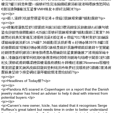
櫦浣?钀鍓垫剰鐢㈠搧锛屽悎浣滃搧鐗屼腑涓嶄箯渚嗚嚜姝愯悐闆呫
€侀泤瑭╄槶榛涗互鍙奓VMH绛夋キ鐣屽法闋€?/p>
<p></p>
<p>鍛ㄦ湯鐣牨姣嶅叕鍙哥従浠ｅ偝鎾競鍊艰穼鐮?鍎勬腐鍏?/p>
<p></p>
<p>鎿氭檪灏氬晢妤揩瑷婄洠娓紝鎴嚦涓婂懆浜旀敹鐩わ紝鐝句唬
鍌虫挱姣忚偂閷勫緱0.425娓厓锛屽競鍊艰穼鐮?鍎勬腐鍏冮寗寰?.86
鍎勶紝鍓典笂甯備互渚嗘柊浣庛€傜従浠ｅ偝鎾?017骞村害妤妇鏀跺
叆鍚屾瘮娓涘皯16.1%鑷?.36鍎勫厓浜烘皯骞ｏ紝铏ф悕3978.8钀厓
銆傚叕鍛婇’绀猴紝铏ф悕涓昏姝稿洜鏂奸泦鍦樺唬鍛婃敹鍏ヤ笅闄嶏
紝鍘熷洜鍖呮嫭涓湅缍撴繜澧為暦鏀剧珐鍙婁腑鍦嬪ア渚堝搧琛屾キ
鍦ㄦ湰鍦版秷璨荤柌杌熴€傚彟澶栵紝闆嗗湗鍘诲勾绌嶆サ閫茶妤嫏
杞夊瀷锛屼甫鎶曞叆鑸囩櫦灞曟柊鐨勬キ鍕欙紝渚嬪Nowness瑕栭牷
骞宠嚭鍙婁笂娴风殑鏂囧寲鍓垫剰绌洪枔绛夛紝浣嗘柊妤嫏鏅亶浠嶈
檿鏂兼姇鍏ラ殠娈碉紝灏庤嚧鎴愭湰澧炲姞銆?/p>
<p></p>
<p>Headlines of Today锛?</p>
<p></p>
<p>Pandora A/S soared in Copenhagen on a report that the Danish
jewelry maker has hired an adviser to help it deal with interest from
potential buyers.</p>
<p></p>
<p>Carven's new owner, Icicle, has stated that it recognises Serge
Ruffieux's great talent but needs time in order to better understand