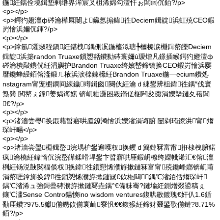
鍦紝鍝佺墝鍓垫剰绺界洠宸叉柤浠婂勾澶忓ぉ闆㈣伔銆?/p>
<p></p>
<p>鍔犳嬁澶ф硶瀹樺厤闄よ鑶氬搧鍏徃Deciem鍓靛浜虹殑CEO鍜
岃懀浜嬭伔鍕?/p>
<p></p>
<p>鎿氬濯掓秷鎭紝鍖栧鍝侀泦鍦橀泤瑭╄槶榛涙棩鍓嶅皪Deciem
鍓靛浜築randon Truaxe鎻愬嚭鐨勬硶寰嬭ù瑷熷凡鐛插緱鍔犳嬁澶ф
硶瀹樻敮鎸侊紝涓嬩护Brandon Truaxe绔嬪嵆鍗镐换CEO鍜岃懀浜嬮
暦鑱蜂綅銆傛湰鍛ㄦ棭浜涙檪鍊欙紝Brandon Truaxe鍦―ecium鐨処
nstagram甯宠櫉鐧间綀鐬竴鍓囪闋伙紝瀹ｄ綀鐢辨柤鍏徃鍝″伐寰
炰簨 閲嶅ぇ鐘姜娲诲嫊 锛屼粬灏囨毇鏅傞棞闁夋棗涓嬫墍鏈夊簵閶
€?/p>
<p></p>
<p>渚濇尝璺换鍛藉晢寤哄厜鐐鸿懀浜嬫渻涓诲腑 闄剁珛鐐洪甯煼
琛屽畼</p>
<p></p>
<p>渚濇尝璺棩鍓嶅浣堣枦鐢遍嚄杈换钁ｄ簨鏈冧富甯拰棣栧腑鍩
疯瀹橈紝鍏惰伔浣嶅皣鍒嗗垾鐢卞晢寤哄厜鍜岄櫠绔嬫帴浠汇€傛澶
栵紝钖涚敱閲楅倓杈换鍏徃鎻愬悕濮斿摗鏈冧富甯殑鑱峰嫏锛屼甫
涓嶅啀鎿斾换鍏徃鎻愬悕濮斿摗鏈冦€佽柂閰鍝℃渻銆佸煼琛屽
鍝℃渻浠ュ強鎶曡硣濮斿摗鏈冩垚鍝°€備粖骞?鏈堬紝鍘熷叕鍙稿ぇ
鑲℃澅Sense Contro鍚慡ino wisdom ventures鍑哄敭鍍瑰€奸仈1.6鍎
勫厓鐨?975.5钀偂鎸佽偂寰屾寮忛€€鍑猴紝鍗犲叕鍙歌偂鏈?8.71%
銆?/p>