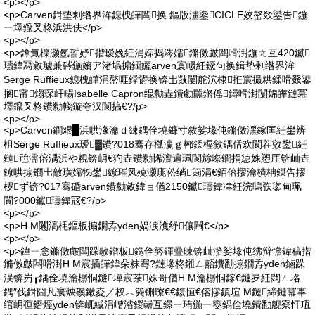
<p></p>
<p>Carven鍓垫剰绺界洠鎴栧皣闆换 鏂版澅鍌CICLE姣嶅叕鍙告鍦
ㄧ墿鑹叉柊浜洪伕</p>
<p></p>
<p>鎿氭檪灏氬晢妤揩瑷婏紝涓婃捣涔嬬鏅傚皻闆嗗湗鍦ㄤ互420钀
瓙鍏冩敹璩兼硶鍦嬪ア渚堝搧鐗孋arven寰岋紝鐝句换鍓垫剰绺界洠
Serge Ruffieux鎴栧皣涓嶅啀鐣欎换锛岀敱闄舵泬棣拰宸撮粠鍒嗗叕鍙
搁甯煼琛屽畼Isabelle Capron绲勬垚鐨勮嚚鏅傜鐞嗗湗闅婂皣鏈冪
墿鑹叉柊鐨勬帴鏇夸汉閬搞€?/p>
<p></p>
<p>Carven鐧艰█浜哄湪瀹ｄ綀鍝佺墝鐮寸敘娑堟伅鏅傚潶鎵匡紝鐢辨
柤Serge Ruffieux瑷▓鐨?018骞存槬瀛ｇ郴鍒楃敘鍝佸欢閬茬敓鐢紝
鏈兘濡傛湡浜や粯锛岄€犳垚鐨勬悕澶遍珮閬旀暩鐧捐惉姝愬厓锛屾垚
鐐哄搧鐗岀敵璜嬬牬鐢繚璀风殑灏庣伀绱箣涓€銆傛摎瀹樻柟鏁告摎
椤ず锛?017骞碈arven鐨勬敹鍏ョ偤2150钀瓙鍏冿紝浣嗚矤鍌甸珮
閬?000钀瓙鍏冦€?/p>
<p></p>
<p>H M闂滈枆鏂板搧鐗孨yden娲涙潐纾儴闁€</p>
<p></p>
<p>鍏ㄧ悆鏅傚皻闆跺敭鐠板鎸佺簩鍕曡暕锛屾湁娑堟伅绋辩憺鍏稿揩
鏅傚皻闆嗗湗H M宸插皣鍏朵粖骞?鏈堟柊鎺ㄥ嚭鐨勫搧鐗孨yden鏀跺
洖锛岃┎鍝佺墝瀹樼恫鐩墠宸茶姝哥偤H M瀹樼恫鎵€鏈夛紝閮ㄥ垎
鍝″伐鍓囧凡寰炴礇鏉夌／杈︿簨铏曢€€鍑恒€傛摎鎮塇 M鏈締鏈冪辜
绾岄亱鐕烴yden锛屼絾涓嶆渻鍐嶄互鐛ㄧ珛鍦ㄧ窔鍝佺墝鐨勫舰寮忓瓨