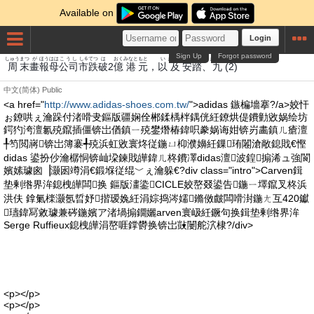
Available on
Login
Sign Up
Forgot password
しゅう
まつ
が
ほう
はは
こうし
し6
てつ
は
おく
みなと
もと
い
きゅう
あん
とう
きゅう
周
末
畫
報
母
公司
市
跌
破
2
億
港
元
，
以
及
安
踏
、
九
(2)
中文(简体)
Public
<a href="
http://www.adidas-shoes.com.tw/
">adidas 鏃楄墻搴?/a>姣忓
ぉ鐐哄ぇ瀹跺付渚嗗叏鏂版疆娴佺郴鍒楀柈鍝侊紝鐐烘偍鐨勭敓娲绘坊
鍔犳洿澶氱殑鑹插僵锛岀偤鎮ㄧ殑鐢熸椿鍏呮豢娲诲姏锛岃畵鎮ㄦ瘡澶
╀笉閲嶈锛岀簿褰╃殑浜虹敓寰炵従鍦ㄩ枊濮嬶紝鏁珛闂滄敞鎴戝€慳
didas 鍙扮仯瀹樼恫锛屾垜鍊戝皣鍏ㄦ柊鐨凙didas澶波鍠搧浠ュ強閬
嬪嫊璩囪▕灏囦竴涓€鍛堢従绲﹀ぇ瀹躲€?div class="intro">Carven鍓
垫剰绺界洠鎴栧皣闆换 鏂版澅鍌CICLE姣嶅叕鍙告鍦ㄧ墿鑹叉柊浜
洪伕 鎿氭檪灏氬晢妤揩瑷婏紝涓婃捣涔嬬鏅傚皻闆嗗湗鍦ㄤ互420钀
瓙鍏冩敹璩兼硶鍦嬪ア渚堝搧鐗孋arven寰岋紝鐝句换鍓垫剰绺界洠
Serge Ruffieux鎴栧皣涓嶅啀鐣欎换锛岀敱闄舵泬棣?/div>
<p></p>
<p></p>