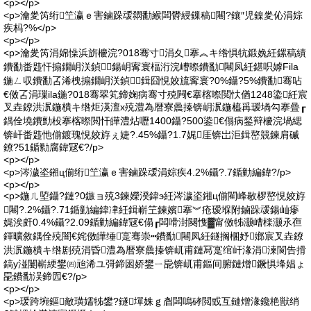
<p></p>
<p>瀹夎笍绗笁瀛ｅ害鏀跺叆閷勫緱闆欎綅鏁稿闀?鑲″児鎳夎伈涓婃
疾杩?%</p>
<p></p>
<p>瀹夎笍涓婂懆浜旂櫦浣?018骞寸涓夊搴︽キ绺惧牨鍛婏紝鏍稿績
鐨勫畨韪忓搧鐗岄浂鍞鍚岄寗寰楅洐浣嶆暩鐨勫闀凤紝鍖呮嫭Fila
鍦ㄥ収鐨勫叾浠栧搧鐗岄浂鍞鍓囧悓姣旈寗寰?0%鑷?5%鐨勫骞呫
€傚叾涓璅ila鍦?018骞翠笂鍗婅病骞寸殑闁€搴楁暩閲忕偤1248鍌紝宸
叉垚鐐洪泦鍦樻キ绺炬渶澶х殑澧為暦寮曟搸锛岄泦鍦橀爯瑷堝勾搴曡┎
鍝佺墝鐨勯杸搴楁暩閲忓皣澧炶嚦1400鑷?500鍌€傝病鍫辩櫦浣堝緦
锛屽畨韪忚偂鍍瑰悓姣斿ぇ婕?.45%鑷?1.7娓厓锛岀洰鍓嶅競鍊肩磩
鐐?51鍎勬腐鍏冦€?/p>
<p></p>
<p>涔濊垐鎺ц偂绗笁瀛ｅ害鏀跺叆涓婃疾4.2%鑷?.7鍎勭編鍏?/p>
<p></p>
<p>鍦ㄦ埅鑷?鏈?0鏃ョ殑3鍊嬫湀鍏э紝涔濊垐鎺ц偂閵峰敭椤嶅悓姣斿
闀?.2%鑷?.71鍎勭編鍏冿紝鍓嶄笁鍊嬪搴︾疮瑷堢附鏀跺叆鍚屾瘮
娓涘皯0.4%鑷?2.09鍎勭編鍏冦€傝┎闆嗗湗闋愯▓甯傚牬灏嶆檪灏氶亱
鍕曠敘鍝佺殑闇€姹傚皣缍寔骞崇┅鐨勫闀凤紝鐩搁棞妤嫏宸叉垚鐐
洪泦鍦樻キ绺剧殑涓昏澧為暦寮曟搸锛屼甫鏈冩寔绾屽湪涓湅閬告搰
鎬у湴闄嶄綆鐢㈣兘浠ユ彁鍗囦娇鐢ㄧ巼锛屼甫鏂间腑鏈熷鐝惧埄娼ょ
巼鐨勫洖鍗囥€?/p>
<p></p>
<p>瑗跨埦鏂敵璜嬬牬鐢?鐩墠姝ｇ睂闆嗚硣閲戜互鏈熷湪鑱栬獣绡