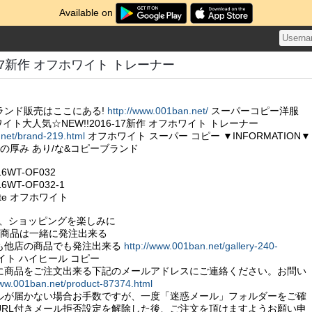
Available on
-17新作 オフホワイト トレーナー
ランド販売はここにある!
http://www.001ban.net/
スーパーコピー洋服
オフホワイト大人気☆NEW!!2016-17新作 オフホワイト トレーナー
.net/brand-219.html
オフホワイト スーパー コピー ▼INFORMATION▼
地の厚み あり/な&コピーブランド
WT-OF032
WT-OF032-1
ite オフホワイト
こそ、ショッピングを楽しみに
の商品は一緒に発注出来る
も他店の商品でも発注出来る
http://www.001ban.net/gallery-240-
ト ハイヒール コピー
に商品をご注文出来る下記のメールアドレスにご連絡ください。お問い
www.001ban.net/product-87374.html
ルが届かない場合お手数ですが、一度「迷惑メール」フォルダーをご確
URL付きメール拒否設定を解除した後、ご注文を頂けますようお願い申