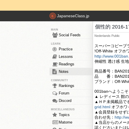
JapaneseClass.jp
個性的 2016
MAIN
Social Feeds
Nederlands
Public
LEARN
スーパーコピーブ
Practice
!Off-White 
http://www.001ban
Lessons
伸縮性 透け感 生
Readings
商品番号：BAN2016
Notes
品 番：BAN2016
COMMUNITY
ブランド：Off-Wh
Rankings
001banへよう
Forum
▲ レディース 館
Discord
▲ＨＰ未掲載品で
grid.html
オフホワイ
MISCELLANEOUS
▲会員登録をせず
Topics
合わせ先：
http://
Matome
▲当店からのメー
認くださいまたは