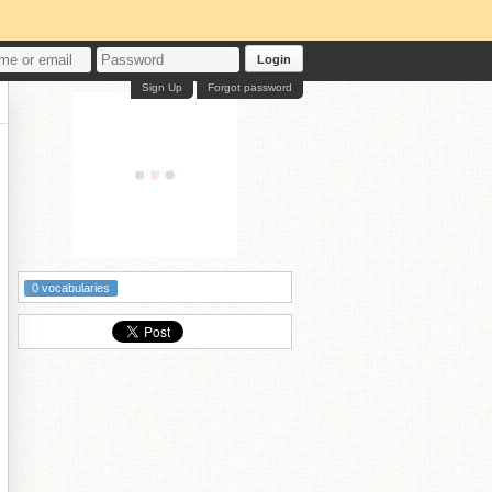
Login
Sign Up
Forgot password
0 vocabularies