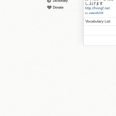
Dictionary
し上げます
Donate
http://hnngf.net
by
saland5208
Vocabulary List