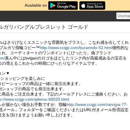
Available on
人気ブルガリバングルブレスレット ゴールド
気バングルはさりげなくエスニックな雰囲気をプラスし、こなれ感を出してくれ
"ブルガリ指輪コピー™
http://www.ccqjp.com/buranndo-52.html
個性的な
まれ、コーディネートのワンポイントにぴったり。偽ブランド
om/
真ん中にはbvlgariのロゴをほどしたリンク内が高級感あるの宝石を
出の増えるこれからの時期にぴったりなアイテムです。
ョン▼
そ、ショッピングを楽しみに
ーパーコピーショップの商品は一緒に発注出来ます。
別ショップの商品でも発注出来ます。
に商品をご注文出来ます。下記のメールアドレスにご連絡ください。お
tp://www.ccqjp.com/aitemu-68033.html
ルが届かない場合お手数ですが、指輪
http://www.ccqjp.com/rannjya-77-
惑メール」フォルダーをご確認くださいまたはURL付きメール拒否設定
注文を頂けますようお願い申し上げます。