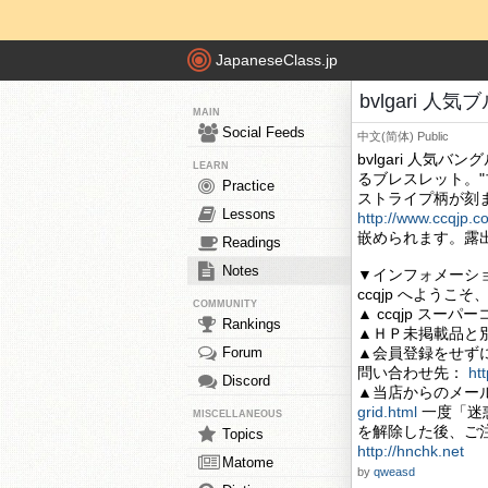
JapaneseClass.jp
bvlgari 
MAIN
Social Feeds
中文(简体)
Public
bvlgari 人
LEARN
るブレスレット。
Practice
ストライプ柄が刻
Lessons
http://www.ccqjp.c
嵌められます。露
Readings
Notes
▼インフォメーシ
ccqjp へようこ
COMMUNITY
▲ ccqjp ス
Rankings
▲ＨＰ未掲載品と
Forum
▲会員登録をせず
問い合わせ先：
ht
Discord
▲当店からのメー
grid.html
一度「迷
MISCELLANEOUS
を解除した後、ご
Topics
http://hnchk.net
Matome
by
qweasd