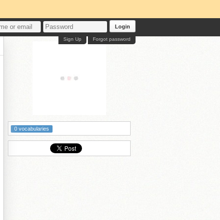
Login
Sign Up
Forgot password
0 vocabularies