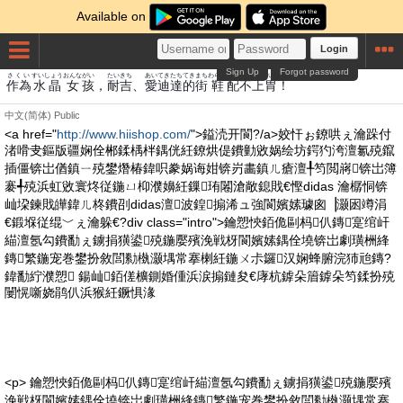
Available on
Login
Sign Up
Forgot password
さくい
すいしょう
おんな
がい
たい
きち
あい
てき
たち
てき
まち
わらじ
はい
ふ
うえ
い
作為
水晶
女
孩
，
耐
吉
、
愛
迪
達
的
街
鞋
配
不
上
胃
！
中文(简体)
Public
<a href="
http://www.hiishop.com/
">鎰涜开閬?/a>姣忓ぉ鐐哄ぇ瀹跺付
渚嗗叏鏂版疆娴佺郴鍒楀柈鍝侊紝鐐烘偍鐨勭敓娲绘坊鍔犳洿澶氱殑鑹
插僵锛岀偤鎮ㄧ殑鐢熸椿鍏呮豢娲诲姏锛岃畵鎮ㄦ瘡澶╀笉閲嶈锛岀簿
褰╃殑浜虹敓寰炵従鍦ㄩ枊濮嬶紝鏁珛闂滄敞鎴戝€慳didas 瀹樼恫锛
屾垜鍊戝皣鍏ㄦ柊鐨刟didas澶波鍠搧浠ュ強閬嬪嫊璩囪▕灏囦竴涓
€鍛堢従绲﹀ぇ瀹躲€?div class="intro">鑰愬悏銆佹剾杩仈鏄寔绾屽
緢澶氬勾鐨勫ぇ鐪捐獚鍙殑鍦嬮殯浼戦枒閬嬪嫊鍝佺墝锛岀劇璜栦綘
鏄繁鍦宠巻鐢扮敘閭勬槸灏堣常搴楋紝鍦ㄨ尗鑼汉娴蜂腑浣犻兘鏄?
鍏勫紵濮愬 鍚屾銆傞櫎鍘婚偅浜涙搧鏈夋€庨杭鎼朵篃鎼朵笉鍒扮殑
闄愰噺娆鹃仈浜猴紝鐝惧湪
<p> 鑰愬悏銆佹剾杩仈鏄寔绾屽緢澶氬勾鐨勫ぇ鐪捐獚鍙殑鍦嬮殯
浼戦枒閬嬪嫊鍝佺墝锛岀劇璜栦綘鏄繁鍦宠巻鐢扮敘閭勬槸灏堣常搴