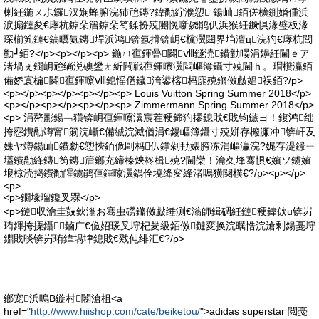
楋紝鍦ㄨ尗鑼汉娴蜂腑浣犻兘鏄?鍏勫紵濮愬 鍚屾銆傞櫎鍘婚偅浜
涙搧鏈夋€庨杭鎼朵篃鎼朵笉鍒扮殑闄愰噺娆鹃仈浜猴紝鐝惧湪璧板湪
琛椾笂鏈€鎬曞氨鏄垾浜鸿锛氬搰锛岄€欓瀷閮界垱澶ц浣犳€庨杭閭
勭┛銆?</p><p></p><p> 鍦ㄩ亱鍕曡闋ⅷ鐩涜鐨勭暥涓嬶紝閫ｅア
渚堝ぇ鐗岄兘绱涚礇鐢ㄤ紤闁戦亱鍕曢瀷閰嶇簿鑷寸殑閫ｈ。瑁欑灜銆
備娇寰楄闋亱鍕曢ⅷ鎴愮偤鐬洿鍙楁杩庣殑鏅傚皻娼祦銆?/p>
<p></p><p></p><p></p><p> Louis Vuitton Spring Summer 2018</p>
<p></p><p></p><p></p><p> Zimmermann Spring Summer 2018</p>
<p> 涓嶅彲鍚﹁獚锛岄亱鍕曢瀷宸茬稉鍗犳摎鎴戝€戝钩鏃ヨ！鍑鸿绌
挎惌鐨勪竴甯箣浣嶃€備絾浣滅偤涓€鍚嶇簿鑷寸殑姘存櫠濂冲锛屽叐
姝ヤ竴鍚屾鐨勮€愬悏銆佹剾杩仈鐣剁劧婊胯冻涓嶇灜浣?娓存湜鐛ㄧ
壒鐨勪綘鏄笉鏄篃鎯充締榛炴柊楫殑?閫欒！瀹夊埄骞惧€嬪ソ鐪嬪
埌椋涜捣鐨勫皬鐪鹃亱鍕曢瀷鍝佺墝绛変綘渚嗚獚闋樸€?/p><p></p>
<p>
<p>鐗堟瑠鑱叉槑</p>
<p>鏈収瀹圭敱鈥滃お骞虫磱鏅傚皻缍测€滃師鍓碉紝鏈稉鍏佽ū锛岃
珛鍕挎搮鑷鏀广€佹妱瑗叉垨杞夎級銆傚鏈変换浣曞悎浣滄剰鍚戞垨
鐤戝晱锛岃珛鍏堣垏鎴戝€戣伅绯汇€?/p>
鎯宠浜嗚В鏇村闂滄柤<a
href="
http://www.hiishop.com/cate/beiketou/
">adidas superstar 閲戞