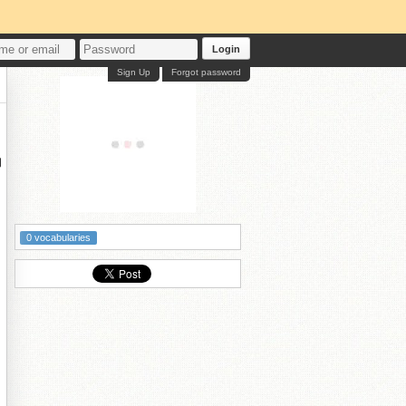
Login
Sign Up
Forgot password
的
0 vocabularies