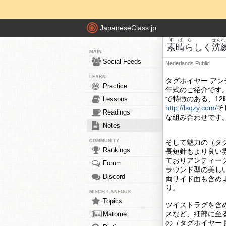
JapaneseClass.jp
すばら
せんれ
素晴ら
しく
洗
MAIN
Social Feeds
Nederlands
Public
LEARN
タグホイヤー アン
Practice
年式のご紹介です
で特徴のある、12
Lessons
http://lsqzy.com/
そ
Readings
な組み合わせです
Notes
COMMUNITY
そして魅力の（タ
Rankings
長短針もより良い
ておりアンティー
Forum
ラウンド型の美し
Discord
両サイド面も含め
り。
MISCELLANEOUS
Topics
ツイストラグを含
スなど、細部に至
Matome
の（タグホイヤー 