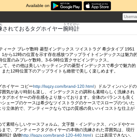
Available on
ん
うでどけい
練
されておるタグホイヤー
腕時計
ティーク ブレゲ数時 菱型インデックス ツイストラグ 希少タイプ 1951
。1から12時の位置を示す存在感放つアップライトインデックスは魅力
時位置のみブレゲ数時。3-6-9時位置クサビインデックス。
して、その他は美しいカッティングの菱型インデックスで希少で魅力的
。また12時位置下のアップライトも緻密で美しく楽しめます。
グホイヤー コピー
http://lsqzy.com/brand-120.html
）ドルフィンハンドの
雰囲気があり時刻も楽し、インデックスとの調和も素晴らしく洗練され
クタグホイヤーの存在感をより放っております。全体のバランスも良く
いシェープのケースは希少なツイストラグのケースでスロープのついた
より立体的で、アンティークならではの質感の良いハイコストな仕上が
めて素晴らしいケースフォルム。文字盤・インデックス、ハンドやケー
るまで、アンティークタグホイヤーの本物の洗練された雰囲気は、現行
腕時計 偽物
http://lsqzy.com/brand-120-440.html
）には表現できない、