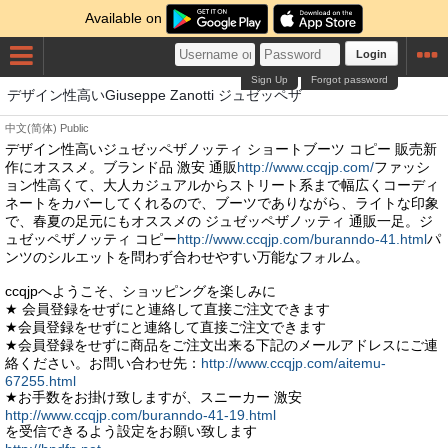
Available on
Login
Sign Up
Forgot password
デザイン性高いGiuseppe Zanotti ジュゼッペザ
中文(简体)
Public
デザイン性高いジュゼッペザノッティ ショートブーツ コピー 販売新
作にオススメ。ブランド品 激安 通販
http://www.ccqjp.com/
ファッシ
ョン性高くて、大人カジュアルからストリート系まで幅広くコーディ
ネートをカバーしてくれるので、ブーツでありながら、ライトな印象
で、春夏の足元にもオススメの ジュゼッペザノッティ 通販一足。ジ
ュゼッペザノッティ コピー
http://www.ccqjp.com/buranndo-41.html
パ
ンツのシルエットを問わず合わせやすい万能なフォルム。
ccqjpへようこそ、ショッピングを楽しみに
★ 会員登録をせずにと連絡して直接ご注文できます
★会員登録をせずにと連絡して直接ご注文できます
★会員登録をせずに商品をご注文出来る下記のメールアドレスにご連
絡ください。お問い合わせ先：
http://www.ccqjp.com/aitemu-
67255.html
★お手数をお掛け致しますが、スニーカー 激安
http://www.ccqjp.com/buranndo-41-19.html
を受信できるよう設定をお願い致します