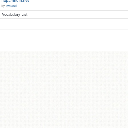
http://hndfn.net
by
qweasd
Vocabulary List