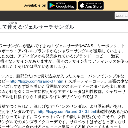
Available on
つかえ
して
使え
るヴェルサーチサンダル
ャワーサンダルが熱いですよね！ヴェルサーチやVANS、リーボック、ト
スポーツ・アパレルブランドからシャワーサンダルが登場しています。
したのは、アディダスから発売されている(ブランド コピー 激安
。様々なデザインがありますが、個々のデザイン別でアディレッタを使
みました！それでは見ていきましょう。
シャツに、膝部分だけに切り込みが入ったスキニーパンツでシンプルな
コピー
http://lsqzy.com/brand-37.html
）スポーティーコーデ。主張の少
とハズしすぎず落ち着いた雰囲気でのスポーティースタイルを楽しめま
ニムが目を引くコーデに控えめなアディレッタは相性抜群。シャワーサ
ュアルを目指すなら１番使いやすいデザインなのでは？
素材でつくられた、涼しげなデザインのサンダル。より季節感があり、
使えるサンダルです。
http://lsqzy.com/brand-37-3.html
速乾性があるため
足になっています。スウェットバンドの優しい質感だからこその、女性
サンダルでのメンズライクコーデです。サロペットは子どもっぽくなり
ワーサンダルと合わせるとちょっと気取ってる風でとってもキュート。