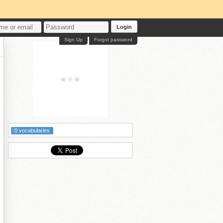
Login
Sign Up
Forgot password
っ
0 vocabularies
な