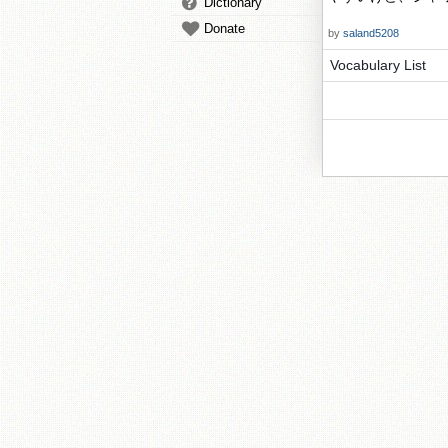
Dictionary
Donate
by
saland5208
Vocabulary List