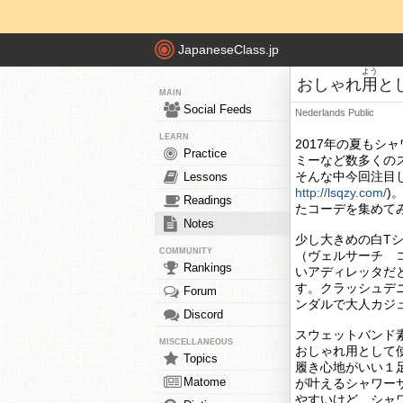
JapaneseClass.jp
よう
おしゃれ
用
と
MAIN
Social Feeds
Nederlands
Public
LEARN
2017年の夏もシ
Practice
ミーなど数多くの
そんな中今回注目
Lessons
http://lsqzy.com/
)
Readings
たコーデを集めて
Notes
少し大きめの白T
COMMUNITY
（ヴェルサーチ 
Rankings
いアディレッタだ
す。クラッシュデ
Forum
ンダルで大人カジ
Discord
スウェットバンド
MISCELLANEOUS
おしゃれ用として
Topics
履き心地がいい１
Matome
が叶えるシャワー
やすいけど、シャ