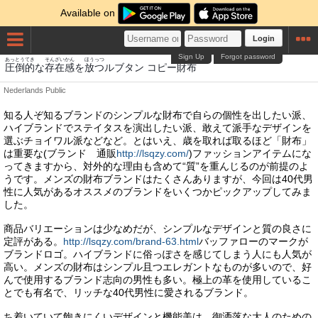
Available on
Login
Sign Up
Forgot password
あっとうてき
そんざいかん
ほうっつ
さいふ
圧倒的
な
存在感
を
放つ
ルブタン コピー
財布
Nederlands
Public
知る人ぞ知るブランドのシンプルな財布で自らの個性を出したい派、
ハイブランドでステイタスを演出したい派、敢えて派手なデザインを
選ぶチョイワル派などなど。とはいえ、歳を取れば取るほど「財布」
は重要な(ブランド 通販
http://lsqzy.com/
)ファッションアイテムにな
ってきますから、対外的な理由も含めて“質”を重んじるのが前提のよ
うです。メンズの財布ブランドはたくさんありますが、今回は40代男
性に人気があるオススメのブランドをいくつかピックアップしてみま
した。
商品バリエーションは少なめだが、シンプルなデザインと質の良さに
定評がある。
http://lsqzy.com/brand-63.html
バッファローのマークが
ブランドロゴ。ハイブランドに俗っぽさを感じてしまう人にも人気が
高い。メンズの財布はシンプル且つエレガントなものが多いので、好
んで使用するブランド志向の男性も多い。極上の革を使用しているこ
とでも有名で、リッチな40代男性に愛されるブランド。
ち着いていて飽きにくいデザインと機能美は、御洒落な大人のための