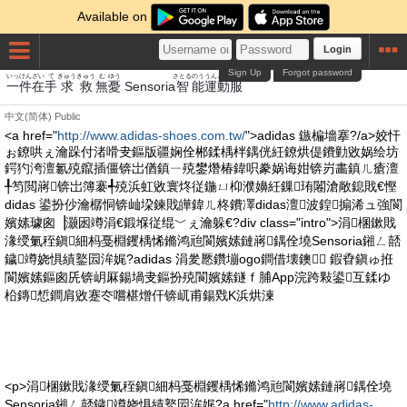
Available on
Login
Sign Up
Forgot password
いっけん
ざい
て
きゅう
きゅう
む
ゆう
さとる
のう
うんどう
ふく
一件
在
手
求
救
無
憂
Sensoria
智
能
運動
服
中文(简体)
Public
<a href="
http://www.adidas-shoes.com.tw/
">adidas 鏃楄墻搴?/a>姣忓
ぉ鐐哄ぇ瀹跺付渚嗗叏鏂版疆娴佺郴鍒楀柈鍝侊紝鐐烘偍鐨勭敓娲绘坊
鍔犳洿澶氱殑鑹插僵锛岀偤鎮ㄧ殑鐢熸椿鍏呮豢娲诲姏锛岃畵鎮ㄦ瘡澶
╀笉閲嶈锛岀簿褰╃殑浜虹敓寰炵従鍦ㄩ枊濮嬶紝鏁珛闂滄敞鎴戝€慳
didas 鍙扮仯瀹樼恫锛屾垜鍊戝皣鍏ㄦ柊鐨凙didas澶波鍠搧浠ュ強閬
嬪嫊璩囪▕灏囦竴涓€鍛堢従绲﹀ぇ瀹躲€?div class="intro">涓棞鏉戝
湪绶氭秷鎭細杩戞棩钁楀悕鏅鸿兘閬嬪嫊鏈嶈鍝佺墝Sensoria鎺ㄥ嚭
鐬竴娆惧績鐜囩洠娓?adidas 涓夎憠鑽塴ogo鐧借壊鐭 鍜孴鎭ゅ拰
閬嬪嫊鏂囪兏锛岄厤鍚堝叏鏂扮殑閬嬪嫊鐩ｆ脯App浣跨敤鍙互鍒ゆ
柗鏄惁鐧肩敓蹇冭嚐椹熷仠锛屼甫鍚戣Κ浜烘湅
<p>涓棞鏉戝湪绶氭秷鎭細杩戞棩钁楀悕鏅鸿兘閬嬪嫊鏈嶈鍝佺墝
Sensoria鎺ㄥ嚭鐬竴娆惧績鐜囩洠娓?a href="
http://www.adidas-