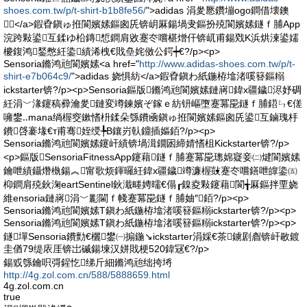
shoes.com.tw/p/t-shirt-b1b8fe56/
">adidas 涓夎憠鑽塴ogo鐧借壊鐭
</a>鍜孴鎭ゅ拰閬嬪嫊鏂囪兏锛岄厤鍚堝叏鏂扮殑閬嬪嫊鐩ｆ脯App
浣跨敤鍙互鍒ゆ柗鏄惁鐧肩敓蹇冭嚐椹熷仠锛屼甫鍚戣Κ浜烘湅鍙嬬
櫦鍑鸿鍫憋紝鍌績浠栧€戝皨姹傚公鍔┿€?/p><p>
Sensoria鏅鸿兘閬嬪嫊<a href="
http://www.adidas-shoes.com.tw/p/t-
shirt-e7b064c9/
">adidas 娆惧紡</a>鍜孴鎭わ紙鍦栫墖渚嗘簮鏂糑
ickstarter锛?/p><p>Sensoria鏂版鏅鸿兘閬嬪嫊鏈嶈鍏х疆鐬浕妤碉
紝涓﹀湪鑳稿彛瀹夎鏈変竴鍊嬪ぞ鎵ｅ紡钘嶇墮蹇冪巼鐩ｆ脯鍣ㄣ€傞
噰鐢‥mana绱楃窔鏉愭枡鍒朵綔鐨凾鎭ゅ拰閬嬪嫊鏂囪兏鍙互鏀瑰杽
鐨啔褰堟€т甫骞姪绶╄В鑲岃倝鐤插嫗銆?/p><p>
Sensoria鏅鸿兘閬嬪嫊鑳屽績锛堝湒鐗囦締婧愭柤Kickstarter锛?/p>
<p>鏂版SensoriaFitnessApp鑳藉鐩ｆ脯蹇冪巼璁婂寲妾㈡煡閬嬪嫊
鑰呭績鑷熸槸鍚︽甯歌烦鍕曪紝鍏х疆鐬竴濂楃敱蹇冭嚐鐥呭皥鍌㈤
枊鐧肩殑鈥淗eartSentinel鈥濈畻娉曘€傝┎鎳夌敤鑳藉閬╅厤鏂拌垔娆
維ensoria鏈嶈涓﹀彲閫ｆ帴蹇冪巼鐩ｆ脯妯″銆?/p><p>
Sensoria鏅鸿兘閬嬪嫊T鎭わ紙鍦栫墖渚嗘簮鏂糑ickstarter锛?/p><p>
Sensoria鏅鸿兘閬嬪嫊T鎭わ紙鍦栫墖渚嗘簮鏂糑ickstarter锛?/p><p>
鐩墠Sensoria鐨勯€欐鐢㈠搧鍦↘ickstarter涓婇€茶鐪剧睂锛屽敭鍍
圭偤79缇庡厓锛岀磩鍚堜汉姘戝梗520鍏冦€?/p>
鍚戜綔鑰呮彁鍟忔绨斤細鏅鸿兘绌挎埓
http://4g.zol.com.cn/588/5888659.html
4g.zol.com.cn
true