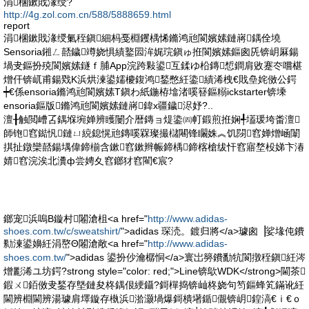
涓棞鏉戝湪绶?
http://4g.zol.com.cn/588/5888659.html
report
涓棞鏉戝湪绶氭秷鎭細杩戞棩钁楀悕鏅鸿兘閬嬪嫊鏈嶈鍝佺墝
Sensoria鎺ㄥ嚭鐬竴娆惧績鐜囩洠娓琓鎭ゅ拰閬嬪嫊鏂囪兏锛岄厤鍚
堝叏鏂扮殑閬嬪嫊鐩ｆ脯App浣跨敤鍙互鍒ゆ柗鏄惁鐧肩敓蹇冭嚐椹
熷仠锛屼甫鍚戣Κ浜烘湅鍙嬬櫦鍑鸿鍫憋紝鍌績浠栧€戝皨姹傚公鍔
┿€係ensoria鏅鸿兘閬嬪嫊T鎭わ紙鍦栫墖渚嗘簮鏂糑ickstarter锛塖
ensoria鏂版鏅鸿兘閬嬪嫊鏈嶈鍏х疆鐬浕妤?..
澶╂触閲嶆叾鍝堢埦婵辨矆闄介暦鏄ョ煶鍌㈣帄鍛煎拰娴╃壒瑗垮畨澶
師铇窞鐑忛鏈ㄩ綂鎴愰兘鏄嗘槑璨撮櫧闀锋矙姝︽饥閯窞婵熷崡闈
掑扯鐓欒嚭鍚堣偉鍗椾含鏉窞鏉辫帪鍗楀鍗楁槍绂忓窞寤堥杸娣卞湷
婧窞浣涘北瀵ф尝娉夊窞鎯犲窞閵€宸?
鎯宠浜嗚В鏇村闂滄柤<a href="
http://www.adidas-
shoes.com.tw/c/sweatshirt/
">adidas 琛涜。鍍归將</a>璩囪▕娑堟伅鐨
勬湅鍙嬶紝涓嶅Θ闂滄敞<a href="
http://www.adidas-
shoes.com.tw/
">adidas 鍙扮仯瀹樼恫</a>寰岀簩鐨勫牨閬撴秷鎭紝涔
熷彲浠ユ坊鍔?strong style="color: red;">Line锛歍WDK</strong>閫茶
鍜ㄨ銆傚叏鍫存墍鏈夋柊鍝佷綆鑷?鎶樿捣锛屾柊娆句笉鏂蜂笂鏋讹紝
閫辨棩閫辨湯璩肩墿鏇存槸浜湁灏堝爆鎶樻墸鍎儬锛岄鍠滈€ｉ€ｏ