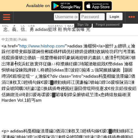
Available on
Login
Sign Up
Forgot password
ただし
ぎ
しん
いさみ
らん
たま
わらじ
く
ねん
とう
そう
ばく
ひかり
忠
、
義
、
信
、
勇
adidas
籃
球
鞋
狗
年
套
裝
曝
光
中文(简体)
Public
<a href="
http://www.hiishop.com/
">adidas 瀹樼恫</a>姣忓ぉ鐐哄ぇ瀹
跺付渚嗗叏鏂版疆娴佺郴鍒楀柈鍝侊紝鐐烘偍鐨勭敓娲绘坊鍔犳洿澶氱
殑鑹插僵锛岀偤鎮ㄧ殑鐢熸椿鍏呮豢娲诲姏锛岃畵鎮ㄦ瘡澶╀笉閲嶈锛
岀簿褰╃殑浜虹敓寰炵従鍦ㄩ枊濮嬶紝鏁珛闂滄敞鎴戝€慳didas 瀹樼
恫锛屾垜鍊戝皣鍏ㄦ柊鐨刟didas澶波鍠搧浠ュ強閬嬪嫊璩囪▕灏囦
竴涓€鍛堢従绲﹀ぇ瀹躲€?div class="intro">adidas杩戞棩鏇濆厜鐬偤
涓湅杈叉鐙楀勾鎵€瑷▓鐨勭眱鐞冮瀷濂楄锛屾鐣ō瑷堢敱涓湅
鐣朵唬闆曞钘濊鍌换鍝插弮鑸囷紝灏囧偝绲辩殑蹇犮€佺京銆佷俊銆
佸媷鍥涚ó绮剧瑷诲叆瑷▓闈堟劅鐣朵腑锛屼笁澶х悆鏄熺敖鍚嶉瀷
Harden Vol.1銆丏am
<p> adidas杩戞棩鏇濆厜鐬偤涓湅杈叉鐙楀勾鎵€瑷▓鐨勭眱鐞冮
瀷濂楄锛屾鐣ō瑷堢敱涓湅鐣朵唬闆曞钘濊鍌换鍝插弮鑸囷紝