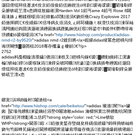
灏囧偝绲辩殑蹇犮€佺京銆佷俊銆佸媷鍥涚ó绮剧瑷诲叆瑷▓闈堟劅鐣
朵腑锛屼笁澶х悆鏄熺敖鍚嶉瀷Harden Vol.1銆丏ame 4銆丏 Rose 8閮
藉湪姝ょ郴鍒楃暥涓紝鎿氱ū閭勬湁涓€娆炬槸Crazy Explosive 2017
銆傚搱鐧汇€佺緟鏂€佸埄鎷夊痉涓夊ぇ鐞冩槦鍦ㄤ粖澶忕殑涓湅琛屾
湡闁擄紝鍧囬潰灏嶉潰鑸囦换鍝蹭氦娴侊紝瑕韩鍙冭垏鍒伴€欎竴绯诲
垪鐨勮ō瑷堢暥涓€?a href="
http://www.hiishop.com/product/adidas-
nmd-r2-by9520/
">adidas nmd r2鍍归將</a>鍜孉didas绫冪悆鐙楀勾绯
诲垪闋愯▓灏囨柤2018骞存槬瀛ｇ櫦鍞€?/p>
2752
adidas杩戞棩鏇濆厜鐬偤涓湅杈叉鐙楀勾鎵€瑷▓鐨勭眱鐞冮瀷濂
楄锛屾鐣ō瑷堢敱涓湅鐣朵唬闆曞钘濊鍌换鍝插弮鑸囷紝灏囧
偝绲辩殑蹇犮€佺京銆佷俊銆佸媷鍥涚ó绮剧瑷诲叆瑷▓闈堟劅鐣朵腑
锛屼笁澶х悆
鎯宠浜嗚В鏇村闂滄柤<a
href="
http://www.hiishop.com/cate/beiketou/
">adidas 璨濇闉?/a>璩
囪▕娑堟伅鐨勬湅鍙嬶紝涓嶅Θ闂滄敞adidas 瀹樼恫寰岀簩鐨勫牨閬撴
秷鎭紝涔熷彲浠ユ坊鍔?strong style="color: red;">Line锛歍
WHP</strong>閫茶鍜ㄨ銆傚叏鍫存墍鏈夋柊鍝佷綆鑷?鎶樿捣锛屾柊
娆句笉鏂蜂笂鏋讹紝閫辨棩閫辨湯璩肩墿鏇存槸浜湁灏堝爆鎶樻墸鍎