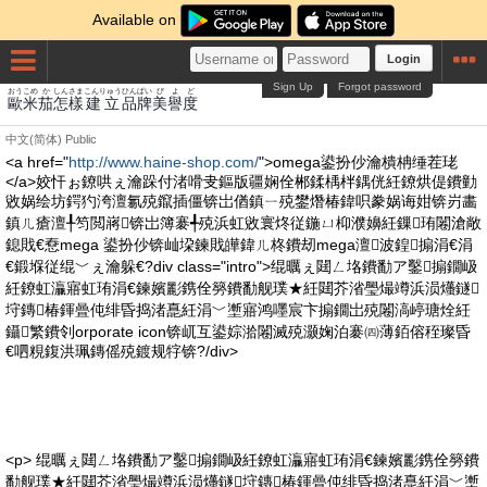
Available on
Login
Sign Up
Forgot password
おう
こめ
か
しん
さま
こんりゅう
ひん
ぱい
び
よ
ど
歐
米
茄
怎
樣
建立
品
牌
美
譽
度
中文(简体)
Public
<a href="
http://www.haine-shop.com/
">omega鍙扮仯瀹樻柟缍茬珯
</a>姣忓ぉ鐐哄ぇ瀹跺付渚嗗叏鏂版疆娴佺郴鍒楀柈鍝侊紝鐐烘偍鐨勭
敓娲绘坊鍔犳洿澶氱殑鑹插僵锛岀偤鎮ㄧ殑鐢熸椿鍏呮豢娲诲姏锛岃畵
鎮ㄦ瘡澶╀笉閲嶈锛岀簿褰╃殑浜虹敓寰炵従鍦ㄩ枊濮嬶紝鏁珛闂滄敞
鎴戝€憃mega 鍙扮仯锛屾垜鍊戝皣鍏ㄦ柊鐨刼mega澶波鍠搧涓€涓
€鍛堢従绲﹀ぇ瀹躲€?div class="intro">绲曞ぇ閮ㄥ垎鐨勫ア鑿搧鐗岋
紝鐐虹灜寤虹珛涓€鍊嬪彲鎸佺簩鐨勫舰璞★紝閮芥渻璺熶竴浜涢爡鐩
垨鏄椿鍕曡伅绯昏捣渚嗭紝涓﹀壍寤鸿嚜宸卞搧鐗岀殑闂滈嵉瑭烇紝
鑷繁鐨刢orporate icon锛屼互鍙婃湁闂滅殑灏婅泊褰㈣薄銆傛秷璨昏
€呬粯鍑洪珮鏄傜殑鍍规牸锛?/div>
<p> 绲曞ぇ閮ㄥ垎鐨勫ア鑿搧鐗岋紝鐐虹灜寤虹珛涓€鍊嬪彲鎸佺簩鐨
勫舰璞★紝閮芥渻璺熶竴浜涢爡鐩垨鏄椿鍕曡伅绯昏捣渚嗭紝涓﹀壍