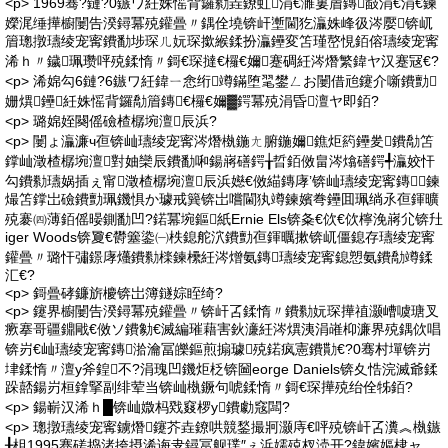
<p> 1969骞?鏈?0鏃ワ紝姝愮背鑼勬垚鐐虹涓€濉婁篃鏄敮涓€涓€鍊
嬫浘缍撶櫥闄告湀鐞冪殑鑵曡〃鍝佺墝锛屽壍閫犵灜姝峰彶涔嬮锛屼
篃璁撴瓙绫宠寗鐨勫埗琛ㄦ妧琛撳緱鍒扮灜鑸変笘瑾嶅悓銆傛瓙绫宠寗
浠ｈ〃鐬珮瓒呯殑鍒惰〃鎶€琛撻€欏€嬭蹇碉紝涔熸繁鍏ヤ汉蹇冦€?
<p> 浠婂勾6鏈?6鏃ワ紝鍏ㄧ悆绗竴鏋堕毣鐢ㄥお闄借兘鑳介噺鐨勯
姗熼鑸紝姝愮背鑼勪篃鏄€欏€嬭▓鍔冪殑涓昏澶ヤ即銆?
<p> 璐婂姪闋傜礆楂樼埦澶辰浜?
<p> 闄ょ灜濂ч亱锛屾瓙绫宠寗涔熸槸鍦ㄤ腑鍦嬭鐎炬箹鑸夎鐨勪笘
鐣屾澂楂樼埦澶對妯欒辰鐨勫啝鍚嶈磰鍔╁晢銆傚畠涔熻磰鍔╃灜姣忓
勾鐨勬瓙娲插ぇ甯澂楂樼埦澶辰浜嬨€傚緢鏄庨’锛屾瓙绫宠寗鏄鍊
熶笘鐣岀礆鐨勯珮鐖惧か璩戒簨锛岀嚐閫犱竴鍊嬪弮鑸囬珮绱氶亱鍕曠
殑褰㈣薄銆傜暥鍘勫凹?鍩冪埦鏂紙Ernie Els锛夈€佽€佽檸浼嶈尣锛圱
iger Woods锛夐€欎簺鍌㈠柣鎴舵泬鐨勯亱鍕曞摗锛屼僵鎴存瓙绫宠寗
鑵曡〃璐忓彇鐛庨爡鐨勬檪鍊欙紝涔熷氨鏄瓙绫宠寗鎴愬氨鐨勪竴鍒
汇€?
<p> 鎶曡硣鐮旂櫦锛岀簿鐩婃眰绮?
<p> 鑳界櫥闄告湀鐞冪殑鑵曡〃锛屽叾鍒惰〃鐨勬妧琛撶禃灏嶆噳瑭叉
瘚搴哥疆鐤戙€傚ソ鐨勨€滅編璀藉害鈥濓紝涔熼洟涓嶉枊濂界殑鍝佽唱
锛岃€屾瓙绫宠寗鏄湁瀹冨皪鏂煎搧璩殑鍩疯憲鐨勩€?0骞村墠锛岃
垏鍒惰〃澶у斧鍠不?涓瑰凹鐖炬柉锛圙eorge Daniels锛夊悎浣滅爺鍒
跺嚭鍚岃桓鎿掔副绯荤当锛屾槸鐝句唬鍒惰〃鎶€琛撶殑绐佺牬銆?
<p> 鍚嶄汉浠ｈ█锛屾媺杩戣窡椤у鐨勮窛闆?
<p> 璁撴瓙绫宠寗鐪熸鑳芥垚鐐哄競鍫撮牁灏庤€呯殑锛屽叾瀵︽槸鏃
╂柤1995骞磋捣渚挎摂浠诲叏鐞冨舰璞″ぇ浜嬬殑杈涜开?鍏嬪嫗棣ャ