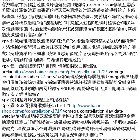
寤鸿嚜宸卞搧鐗岀殑闂滈嵉瑭烇紝鑷繁鐨刢orporate icon锛屼互鍙婃
湁闂滅殑灏婅泊褰㈣薄銆傛秷璨昏€呬粯鍑洪珮鏄傜殑鍍规牸锛岃卜鐨
勯櫎鐬槸鐢㈠搧鐨勫搧璩紝涔熸槸鍝佺墝璩︿簣娑堣不鑰呯殑褰㈣薄
锛屽叾浠栦汉灏嶉€欏€嬫秷璨昏€呯殑鑹风鲸鐩厜锛屾秷璨昏€呭€嬩
汉鐨勮嚜璞劅鍜屾豢瓒虫劅銆傞€欏€嬪舰璞★紝鎴戝€戝彲浠ョū涔嬬
偤鈥滅編璀藉害鈥濄€?
<p> 鈥滅編璀藉害鈥濇湰韬紝鍏跺涔熸湁瀹冪殑鎬у児姣斻€備竴鑸
ア渚堝搧涔嬫墍浠ュ敭鍍规槀璨达紝缇庤搴︽槸涓€鍊嬭€冩叜锛岃儗
寰岀殑鐮旂櫦銆佸劒璩殑绠＄悊銆佹帹寤ｇ殑鎴扮暐銆佸垎閵风恫绲″
拰椤у鐨勭礌璩兘鏄笉瀹瑰拷瑕栫殑銆?
<p> 鍏ㄧ悆閵烽噺鍐犺粛鐨勭憺澹悩琛ㄥ搧鐗?a
href="
http://www.haine-shop.com/p/constellation-172/
">omega
constellation ladies 27mm</a>鍜屾瓙绫宠寗鎵嬮尪锛圤mega锛夛紝灏
嶆柤寤虹珛鍏跺搧鐗屸€滅編璀藉害鈥濓紝灏遍噰鍙栫灜闈炲父鏈夋晥
鑰屼笖鍑鸿壊鐨勮鍔冩埌鐣ャ€傞€欏鎴扮暐锛屽叾瀵﹀彲浠ユ绱嶇
偤鍥涘ぇ鎷涙暩锛?
<p> 绶婅窡姝峰彶鐨勫厜杓濇檪鍒?
<p> 鑷?932骞撮枊濮嬶紝<a href="
http://www.haine-
shop.com/p/constellation-171/
">omega constellation day date
watch</a>鍜屾瓙绫宠寗鎵嬮尪渚挎槸濂ф灄鍖瑰厠閬嬪嫊鏈冪殑瀹樻
柟瑷堟檪宸ュ叿銆傜暥鍏ㄧ悆鏁稿崄鍎勭殑瑙€鐪撅紝鍦ㄩ浕瑕栨鍓嶄
竴鍚岃璀夐爞绱氶亱鍕曞摗鍓甸€犱竴鍊嬩竴鍊嬬殑涓栫晫绱€閷勭殑
鍚屾檪锛屼粬鍊戠湅鍒扮殑鏄瓙绫宠寗鐨勬蹇椼€?