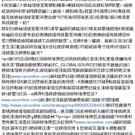
€傛湁鐬ス锛屾瓙绫宠寗鐨勬槦搴х郴鍒楅Μ涓婃垚鐐虹啽闁€鐢㈠搧锛
屼篃杩呴€熷湴闁嬫嫇鐬コ娆捐〃鐨勯緪澶у競鍫淬€傝嚜1995骞磋捣
鑷充粖锛屾瓙绫宠寗涔熸垚鐐?07绯诲垪闆诲奖涓殑瑭瑰鏂烽偊寰
风殑鑵曡〃銆?
鐣剁劧锛屾瓙绫宠寗涔熷浠荤灜鍖呮嫭鎰涘€烽亥鍏嬮樋鐟熴€侀瓘鑱
栫編銆佸姞瑗夸簽銆侀倎鍏嬬埦路鑿茬埦鏅柉銆侀倎鍏嬬埦路鑸掗Μ
璧瓑闋傜礆閬嬪嫊鍝℃垚鐐哄舰璞″ぇ浣裤€傚ソ钀婂、鍚嶄汉涓紝灏
变互濡彲路鍩哄痉鏇笺€佸柆娌宦峰厠榄凹鍜屼粖骞寸殑绔犲瓙鎬℃
渶鐐轰汉鐔熸倝鐬€?
<p>鏈枃浣滆€咃紝涓栫晫缍撶悊浜哄師鍓碉紝濡傞渶杞夎級璜嬭伅绯
诲井淇″叕鐪捐櫉锛圛D锛欳EC_GLOBALSOURCES锛夋巿娆婏紝鏈
稉鎺堟瑠锛岃綁杓夊繀绌躲€傛湰鏂囩増娆婂爆鏂间笘鐣岀稉鐞嗕汉缍
茬珯(
www.ceconline.com
)鎵€鏈夛紝鏈稉鎺堟瑠锛屼换浣曚紒妤€佺
恫绔欍€佸€嬩汉涓嶅緱杞夎級銆佹憳绶ㄣ€侀彙鍍忔垨鍒╃敤鍏跺畠鏂瑰
紡浣跨敤鏈枃銆傜稉鎺堟瑠浣跨敤鏂囩珷鐨勶紝鎳夊湪鎺堟瑠鑼冨湇
鍏т娇鐢紝涓﹁ɑ鏄庘€滀締婧愶細涓栫晫缍撶悊浜?
www.ceconline.com
)鈥濄€佸湒鏂囦綔鑰呬俊鎭強鏈枃閺堟帴
http://www.ceconline.com/strategy/ma/8800053284/01/
锛屽悓鏅備笉
寰楀皣鎺堟瑠鏂囩珷鎻愪緵绲︿换浣曠涓夋柟锛岄仌鑰呮湰缍插皣淇
濈暀渚濇硶杩界┒鐨勬瑠鍒┿€?/p><p> 涓栫晫缍撶悊浜猴細鑷?999骞村
壍绔嬩互渚嗭紝涓栫晫缍撶悊浜虹恫绔?
www.ceconline.com
)鑷村姏鏂
煎紩灏庤伔妤稉鐞嗕汉瀵︾従鍗撹秺绠＄悊锛屼互灏堟キ鐨勫舰璞
＄偤缍撶悊浜虹敤鎴跺叏鏂逛綅鎻愪緵鏈€浣崇鐞嗚硣瑷婃湇鍕欏拰浜