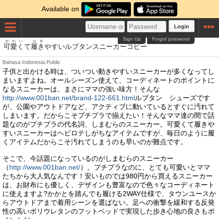
Available on
Login
Sign Up
Forgot password
かわい
はき
可愛く
て
履き
やすいルブタンスニーカーコピー
Bahasa Indonesia
Public
子供と出かける時は、ついつい動きやすいスニーカーが多くなってし
まいますよね。オールシーズン使えて、コーディネートのポイントに
なるスニーカーは、まさにママの強い味方！そんな
http://www.001ban.net/brand-122-661.html
ルブタン シューズです
が、公園やアウトドアなど、アクティブに動いているとすぐに汚れて
しまいます。だからこそプチプラで揃えたい！そんなママ達の間で話
題なのがプチプラの代名詞、しまむらのスニーカー。可愛くて履きや
すいスニーカーはヘビロテしがちなアイテムですが、毎日のように履
くアイテムだからこそ汚れてしまうのも早いのが難点です。
そこで、今話題になっているのがしまむらのスニーカー
（
http://www.001ban.net/
）。プチプラなのに、とても可愛いとママ
たちから大人気なんです！安いものでは980円から買えるスニーカー
は、お財布にも優しく、デザインも豊富なので色々なコーディネート
に使えますよ?かかとを踏んでも履ける2WAY仕様で、タウンユースか
らアウトドアまで着用シーンを選ばない。足への衝撃を緩和する反発
性の高いポリウレタンのフットベッドで実現した歩き心地の良さもポ