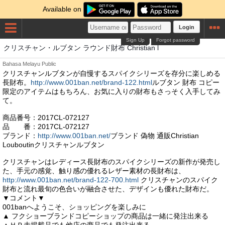
Available on
Login
Sign Up
Forgot password
クリスチャン・ルブタン ラウンド財布 Christian l
Bahasa Melayu
Public
クリスチャンルブタンが自慢するスパイクシリーズを存分に楽しめる
長財布。
http://www.001ban.net/brand-122.html
ルブタン 財布 コピー
限定のアイテムはもちろん、お気に入りの財布もさっそく入手してみ
て。
商品番号：2017CL-072127
品 番：2017CL-072127
ブランド：
http://www.001ban.net/
ブランド 偽物 通販Christian
Louboutinクリスチャンルブタン
クリスチャンはレディース長財布のスパイクシリーズの新作が発売し
た、手元の感覚、触り感の優れるレザー素材の長財布は、
http://www.001ban.net/brand-122-700.html
クリスチャンのスパイク
財布と流れ最旬の色合いが融合させた、デザインも優れた財布だ。
▼コメント▼
001banへようこそ、ショッピングを楽しみに
▲ フクショーブランドコピーショップの商品は一緒に発注出来る