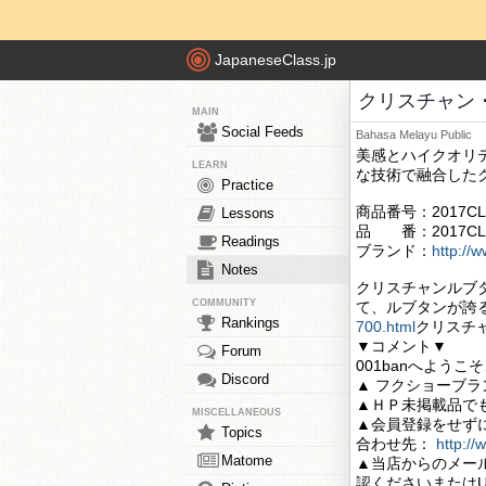
JapaneseClass.jp
クリスチャン・ル
MAIN
Social Feeds
Bahasa Melayu
Public
美感とハイクオリ
LEARN
な技術で融合した
Practice
商品番号：2017CL-
Lessons
品 番：2017CL-
Readings
ブランド：
http://
Notes
クリスチャンルブ
COMMUNITY
て、ルブタンが誇
Rankings
700.html
クリスチ
▼コメント▼
Forum
001banへよう
Discord
▲ フクショーブ
▲ＨＰ未掲載品で
MISCELLANEOUS
▲会員登録をせず
Topics
合わせ先：
http:/
Matome
▲当店からのメー
認くださいまたは