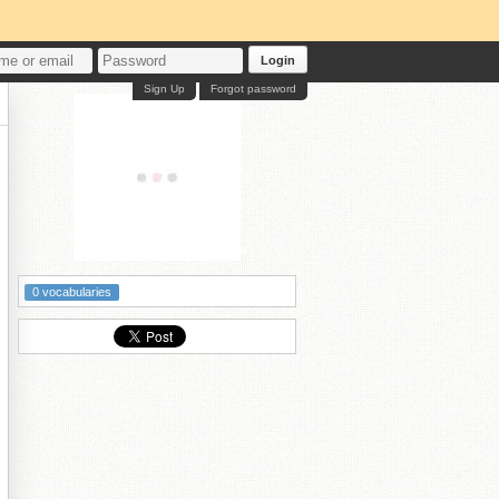
Login
Sign Up
Forgot password
0 vocabularies