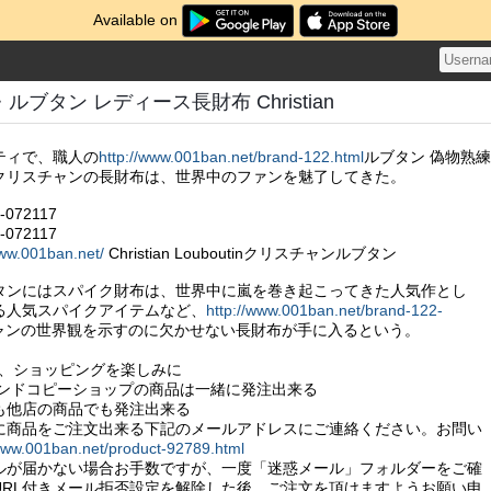
Available on
ブタン レディース長財布 Christian
ティで、職人の
http://www.001ban.net/brand-122.html
ルブタン 偽物熟練
クリスチャンの長財布は、世界中のファンを魅了してきた。
072117
072117
www.001ban.net/
Christian Louboutinクリスチャンルブタン
タンにはスパイク財布は、世界中に嵐を巻き起こってきた人気作とし
る人気スパイクアイテムなど、
http://www.001ban.net/brand-122-
ャンの世界観を示すのに欠かせない長財布が手に入るという。
こそ、ショッピングを楽しみに
ランドコピーショップの商品は一緒に発注出来る
も他店の商品でも発注出来る
に商品をご注文出来る下記のメールアドレスにご連絡ください。お問い
/www.001ban.net/product-92789.html
ルが届かない場合お手数ですが、一度「迷惑メール」フォルダーをご確
URL付きメール拒否設定を解除した後、ご注文を頂けますようお願い申