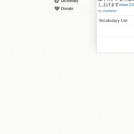
Dictionary
し上げます
www.2c
Donate
by
charlene1
Vocabulary List