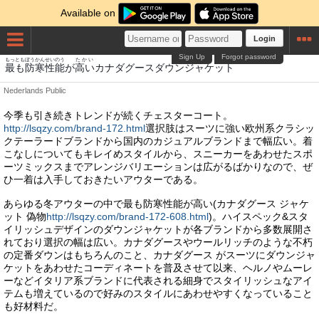
Available on
Login
Sign Up
Forgot password
もっとも
ぼうかん
せいのう
たかい
最も
防寒
性能
が
高い
カナダグースダウンジャケット
Nederlands
Public
今季も引き続きトレンドが続くチェスターコート。
http://lsqzy.com/brand-172.html
選択肢はスーツに強い欧州系クラシッ
クテーラードブランドから国内のカジュアルブランドまで幅広い。着
こなしについてもキレイめスタイルから、スニーカーをあわせたスポ
ーツミックスまでアレンジバリエーションは広がるばかりなので、ぜ
ひ一着は入手しておきたいアウターである。
あらゆる冬アウターの中で最も防寒性能が高い(カナダグース ジャケ
ット 偽物
http://lsqzy.com/brand-172-608.html
)。ハイスペック&スタ
イリッシュデザインのダウンジャケットが各ブランドから多数展開さ
れており選択の幅は広い。カナダグースやウールリッチのような不朽
の定番ダウンはもちろんのこと、カナダグース がスーツにダウンジャ
ケットをあわせたコーディネートを普及させて以来、ヘルノやムーレ
ーなどイタリア系ブランドに代表される細身でスタイリッシュなアイ
テムも増えているので好みのスタイルにあわせやすくなっていること
も好材料だ。