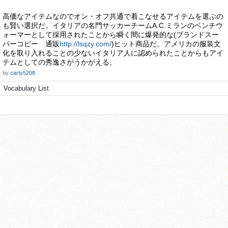
高価なアイテムなのでオン・オフ共通で着こなせるアイテムを選ぶの
も賢い選択だ。イタリアの名門サッカーチームA.C.ミランのベンチウ
ォーマーとして採用されたことから瞬く間に爆発的な(ブランドスー
パーコピー 通販
http://lsqzy.com/
)ヒット商品だ。アメリカの服装文
化を取り入れることの少ないイタリア人に認められたことからもアイ
テムとしての秀逸さがうかがえる。
by
carty5208
Vocabulary List