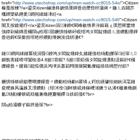
href="
http://www.utechshop.com/up/men-watch-cc9015-54e/
">Citizen
榛戞按楝?/a>鍙奀itizen鏀滄柊娆惧厜鍕曡兘瓒呰杽灏嶈〃鍦ㄦ垚閮芥
槬鐔欒矾鑸夎鐧间綀鏈冿紝<a
href="
http://www.utechshop.com/up/men-watch-cc9015-54f/
">Citizen
闃叉按鍍规牸</a>鍙奀itizen涓湅鍗€閵峰敭绺界洠鏂藉ぇ璞愬厛鐢熷
強鐣剁磪鏄庢槦閯ц秴瑕嚚鐝惧牬锛屽睍绀鸿タ閻靛煄鐛ㄦ湁鐨勫厜鍕
曡兘鎶€琛撳拰绾栬杽鐨勭簿婀涘伐钘濄€?
鏈鐧间綀鏈冪殑涓昏鐐鸿タ閻靛煄鍏夊嫊鑳借秴钖勫皪琛紝琛ㄦ
鍘氬害鍒嗗垾闅绘湁4.8姣背鍜?.5姣背銆傝タ閻靛煄瀵勬湜鏂奸€欏
皪鑵曡〃鑳藉鎴愮偤浜鸿垏浜轰箣闁撴簼閫氭儏鎰熺殑绱愬付銆?
鐝惧牬锛岄劎瓒呭皪鑵曡〃鐨勮秴钖勮ō瑷堝ぇ鍔犺磰璩烇細鈥滈毣鏈
夌稉姝风灜姝叉湀鐨勭（绀€佺娣€锛屼綘鎵嶆渻鐭ラ亾浠€楹兼槸鍘
氱钖勭櫦锛屼粈楹兼槸鑸夐噸鑻ヨ紩銆傗€?br>
閯ц秴灞曠ず鏂拌厱琛?br>