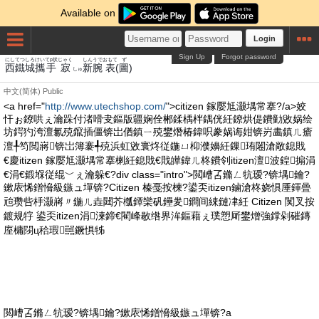
Available on
Login
Sign Up
Forgot password
にしてつ
しろ
けい
てp状
じゃく
しん
うで
おもて
ず
西鐵
城
攜
手
寂
新
腕
表
(
圖
)
しゅ
中文(简体)
Public
<a href="
http://www.utechshop.com/
">citizen 鎵嬮尪灏堣常搴?/a>姣
忓ぉ鐐哄ぇ瀹跺付渚嗗叏鏂版疆娴佺郴鍒楀柈鍝侊紝鐐烘偍鐨勭敓娲绘
坊鍔犳洿澶氱殑鑹插僵锛岀偤鎮ㄧ殑鐢熸椿鍏呮豢娲诲姏锛岃畵鎮ㄦ瘡
澶╀笉閲嶈锛岀簿褰╃殑浜虹敓寰炵従鍦ㄩ枊濮嬶紝鏁珛闂滄敞鎴戝
€慶itizen 鎵嬮尪灏堣常搴楋紝鎴戝€戝皣鍏ㄦ柊鐨刢itizen澶波鍠搧涓
€涓€鍛堢従绲﹀ぇ瀹躲€?div class="intro">閲嶆叾鏅ㄥ牨瑷?锛堣鑰?
鏉庡悕鐠愶級鏃ュ墠锛?Citizen 榛戞按楝?鍙奀itizen鏀滄柊娆惧厜鍕曡
兘瓒呰杽灏嶈〃鍦ㄦ垚閮芥槬鐔欒矾鑸夎鐧间綀鏈冿紝 Citizen 闃叉按
鍍规牸 鍙奀itizen涓湅鍗€閵峰敭绺界洠鏂藉ぇ璞愬厛鐢熷強鐣剁磪鏄
庢槦閯ц秴瑕嚚鐝惧牬
閲嶆叾鏅ㄥ牨瑷?锛堣鑰?鏉庡悕鐠愶級鏃ュ墠锛?a