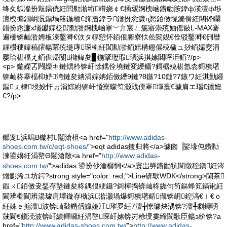
绛夊瓡瀣扮敤鍝侊紝閭勬湁绗竴娆￠€插叆婀栧崡鐨勮胺鍏ф渶澶ф埗
澶栧搧鐗岄泦鍚堝簵鍦栭€斾篃鍏ラ鐠扮悆濂ц悐銆傚悓鏅傦紝闀锋矙
鐠扮悆濂х壒钀婃柉閭勬湁婀栧崡搴﹀亣宸ㄥ箷寤崇殑妯傜敯L-MAX褰
遍櫌锛屾湁娉板湅鑿溿€佽タ椁愬怀銆佷腑寮忕伀閸嬨€佺驳鑿溿€侀暦
娌欑稉鍏稿皬鍚冪殑缇庨琛楋紝閭勬湁銆婄構鐙傜殑楹ュ挱銆嬬窔涓
嬮珨椹楅え銆佹帰闅櫧鍏夋▊鍦掔瓑瑕瓙浜掑嫊闋呯洰銆?/p>
<p> 鍦嬫叾闁嬫キ鏈熼枔锛屽悇鍝佺墝鏈変綆鑷?鎶樼殑椹氬枩鎶樻墸
锛屾柊搴楅枊妤洿鏈夋姌涓婃姌銆傚緸9鏈?8鏃?10鏈?7鏃ワ紝淇勭緟
鏂ぇ棣埐姣忓ぉ涓婃紨锛屽惛寮曚笉灏戝偄搴墠寰€璩肩エ瑙€鐪嬨
€?/p>
鎯宠浜嗚В鏇村闂滄柤<a href="
http://www.adidas-
shoes.com.tw/c/eqt-shoes/
">eqt adidas鍍归將</a>璩囪▕娑堟伅鐨勬
湅鍙嬶紝涓嶅Θ闂滄敞<a href="
http://www.adidas-
shoes.com.tw/
">adidas 鍙扮仯瀹樼恫</a>寰岀簩鐨勫牨閬撴秷鎭紝涔
熷彲浠ユ坊鍔?strong style="color: red;">Line锛歍WDK</strong>閫茶
鍜ㄨ銆傚叏鍫存墍鏈夋柊鍝佷綆鑷?鎶樿捣锛屾柊娆句笉鏂蜂笂鏋讹紝
閫辨棩閫辨湯璩肩墿鏇存槸浜湁灏堝爆鎶樻墸鍎儬锛岄鍠滈€ｉ€ｏ
紝姝ｅ搧澶波锛屾敮鎸佸皥娅冮璀夛紝7澶╅憭璩炴湡锛?澶╃劇鐞嗙
敱閫€鎻涜波锛屽績鍕曪紝涓嶅琛屽嫊锛岃稌绶婁締閬歌臣鍚э紒锛?a
href="
http://www.adidas-shoes.com.tw/
">
http://www.adidas-