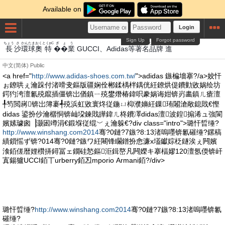
Available on
Login
Sign Up
Forgot password
ちょう
さ
かん
たま
おく
とくpC
ぎょう
など
ちょめい
ひん
ぱい
すすむ
長
沙
環
球
奧
特
��業
GUCCI、Adidas
等
著名
品
牌
進
中文(简体)
Public
<a href="
http://www.adidas-shoes.com.tw/
">adidas 鏃楄墻搴?/a>姣忓
ぉ鐐哄ぇ瀹跺付渚嗗叏鏂版疆娴佺郴鍒楀柈鍝侊紝鐐烘偍鐨勭敓娲绘坊
鍔犳洿澶氱殑鑹插僵锛岀偤鎮ㄧ殑鐢熸椿鍏呮豢娲诲姏锛岃畵鎮ㄦ瘡澶
╀笉閲嶈锛岀簿褰╃殑浜虹敓寰炵従鍦ㄩ枊濮嬶紝鏁珛闂滄敞鎴戝€慳
didas 鍙扮仯瀹樼恫锛屾垜鍊戝皣鍏ㄦ柊鐨凙didas澶波鍠搧浠ュ強閬
嬪嫊璩囪▕灏囦竴涓€鍛堢従绲﹀ぇ瀹躲€?div class="intro">璐忓晢缍?
http://www.winshang.com2014
骞?0鏈?7鏃?8:13渚嗚嚜锛氱磪缍?鏍稿
績鎻愮ず锛?014骞?0鏈?鏃ワ紝闀锋矙鐠扮悆濂х壒钀婃柉鐩涘ぇ闁嬪
湌銆傞暦娌欑挵鐞冨ェ鐗硅悐鏂洰鍓嶅凡闁嬫キ搴楅嫪120澶氬偄锛屽
寘鍚獹UCCI銆丅urberry銆丒mporio Armani銆?/div>
璐忓晢缍?
http://www.winshang.com2014
骞?0鏈?7鏃?8:13渚嗚嚜锛氱
磪缍?