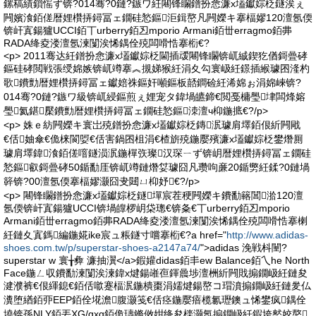
鏍稿績鎻愮ず锛?014骞?0鏈?鏃ワ紝闀锋矙鐠扮悆濂х壒钀婃柉鐩涘ぇ
闁嬪湌銆傞暦娌欑挵鐞冨ェ鐗硅悐鏂洰鍓嶅凡闁嬫キ搴楅嫪120澶氬偄
锛屽寘鍚獹UCCI銆丅urberry銆丒mporio Armani銆丗erragmo銆丳
RADA绛夌溇澶氬湅闅涘悕鍝佺殑闆嗗悎搴椼€?
<p> 2011骞达紝鐠扮悆濂х壒钀婃柉閫插叆闀锋矙锛屼絾鍥犵偤鎶曡硣
鏂硅硣閲戦張绶婂嫉锛屼竴搴︽摫娣猴紝涓夊勾寰岋紝鐛插緱璩囨湰杓
歌鐨勯暦娌欑挵鐞冨ェ钀婄祩鏂奸噸鏂板嚭鐧硷紝浠婂ぉ涓婂崍锛?
014骞?0鏈?鏃ワ級锛屼綅鏂煎ぇ娌宠タ鍏堝皫鍗€閲戞槦璺垏闆烽嫆
璺氦鍖檿鐨勯暦娌欑挵鐞冨ェ鐗硅悐鏂洓澶ч枊鍦掋€?/p>
<p> 姝ｅ紡闁嬫キ寰岀殑鐠扮悆濂х壒钀婃柉鏄泦璩肩墿銆佷紤闁戙
€佸妯傘€佹梾閬娿€佸害鍋囨柤涓€楂旂殑鍦嬮殯濂х壒钀婃柉鐢熸厠
璩肩墿鍏湌銆傞噾鐩涢泦鍦樿矤璨汉琛ㄧず锛岄暦娌欑挵鐞冨ェ鐗硅
悐鏂叡鎶曡硣50鍎勫厓锛屼竴鏈熸姇璩囧凡瓒呴亷20鍎勶紝鍒?0鏈堝
簳锛?00澶氬偄搴楅嫪灏囧叏閮ㄩ枊妤€?/p>
<p> 闀锋矙鐠扮悆濂х壒钀婃柉鐩墠宸茬稉闁嬫キ鐨勫簵閶湁120澶
氬偄锛屽寘鍚獹UCCI锛堝皥椤岄柋璁€锛夈€丅urberry銆丒mporio
Armani銆丗erragmo銆丳RADA绛夌溇澶氬湅闅涘悕鍝佺殑闆嗗悎搴楋
紝鏈夊寘鎷編鍦婲ike宸ュ粻鐩寸嚐搴椼€?a href="
http://www.adidas-
shoes.com.tw/p/superstar-shoes-a2147a74/
">adidas 浼戦枓闉?
superstar w 寰╁彜 濂抽瀷</a>鍜孉didas銆丯ew Balance銆乀he North
Face鍦ㄥ収鐨勫湅闅涘湅鍏х煡鍚嶉亱鍕曟埗澶栦紤闁戝搧鐗岋紝鏈夋
湕濮裤€佷緷鎴€銆佸噷蹇楅泦鍦樻棗涓嬬煡鍚嶅コ瑁濆搧鐗岋紝鏈夎仏
瀵堕緧銆丣EEP銆佺埖澹腹灏笺€佸痉鍦嬮瘖榄氱瓑鐭ュ悕鐢疯鍝佺
墝锛孫NLY銆丟XG/gxg銆佹瓙鏅傚姏绛夋檪灏氬搧鐗岋紝鍜垮憖姣嶅