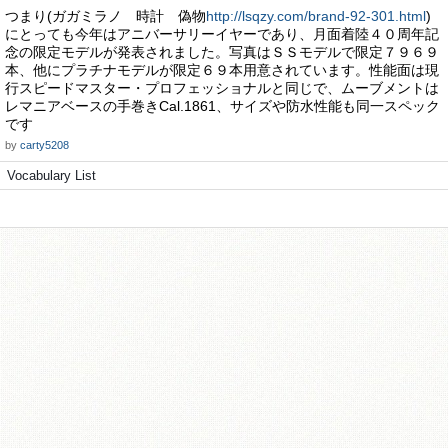
つまり(ガガミラノ 時計 偽物
http://lsqzy.com/brand-92-301.html
)
にとっても今年はアニバーサリーイヤーであり、月面着陸４０周年記
念の限定モデルが発表されました。写真はＳＳモデルで限定７９６９
本、他にプラチナモデルが限定６９本用意されています。性能面は現
行スピードマスター・プロフェッショナルと同じで、ムーブメントは
レマニアベースの手巻きCal.1861、サイズや防水性能も同一スペック
です
by
carty5208
Vocabulary List