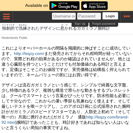
Available on
Login
Sign Up
Forgot password
どくそうてき
せんれん
ひか
うでどけい
独創的
で
洗練
されたデザインに
惹か
れるガガミラノ
腕時計
Nederlands
Public
これによりオーバーホールの間隔を飛躍的に伸ばすことに成功してい
ます。
http://lsqzy.com/
まだ発売されてからそれ程時間が経っていない
ので、実際どれ程の効果があるのか確認はされていませんが、他とは
違う心臓部を持つということだけでも付加価値のある時計と言えま
す。定価はそこそこのお値段ですが、実売価格は結構低く抑えられて
いますので、ネームバリューの割にはお買い得です。
デザインは流石ガガミラノという感じで、シンプルで綺麗な文字盤、
少し特徴のあるラグ、複雑な構造で滑らかな動きをするブレスレット
は、クールでスマートという言葉がぴったりです。防水性能も必要に
して十分なので、これからの暑い季節も気兼ねなく使えます。そして
厳しいテストを唯一クリアし、このアポロ計画に公式採用された腕時
計がガガミラノのスピードマスターであり、人類史上初めて（そして
唯一の）月面に携行された(ガガミラノ 通販
http://lsqzy.com/brand-
92.html
)腕時計であったことも、時計好きであれば知らない人はいな
いと言うくらい周知の事実ですよね。