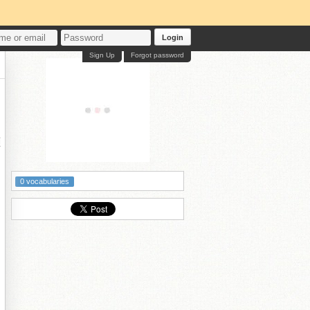
Login
Sign Up
Forgot password
灏
0 vocabularies