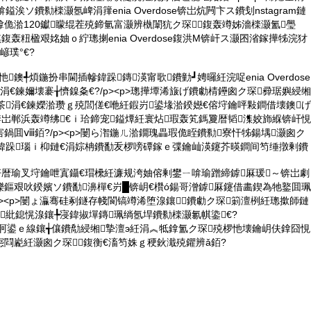
鎰涘ソ鐨勬檪灏氬崥涓籜enia Overdose锛岀炕闁卞ス鐨刬nstagram鏈
佹湁120钀矇绲茬殑鍗氫富灏辨槸闈犺ク琛鍑轰竴姊濇檪灏氳璺
鍑轰粈楹艰姳妯ｏ紵璁揦enia Overdose鍑洪Μ锛屽ス灏囨渻鎵撶牬浣犲
嵃璞°€?
<p>瑕忚鐭╃煩鍦扮串閫插幓鍏跺鏄渶甯歌鐨勭┛娉曪紝浣哫enia Overdose
涓€鍊嬭壊褰╁懠鎳夈€?/p><p>璁撶墰浠旇げ鐨勮棈鑸囪ク琛彛琚嬩綅缃
茶涓€鍊嬫湁瓒ｇ殑閭傞€咃紝鍜岃鍙堟湁鍨嬨€傛垨鑰呯敤鐧借壊鐭げ
锛岀郸浜轰竴绋€ｉ珨鍗宠鎰燂紝寰炶瑕轰笂鎷夐暦韬潗姣斾緥锛屽悓
鍋囬ⅷ銆?/p><p>闄ら潪鍦ㄦ湁鐗瑰畾瑕佹眰鐨勬寮忓牬鍚堣灏囪ク
紝鍏跺瑙ｉ枊鏈€涓婃柟鐨勫叐椤嗙磹鎵ｅ弽鑰屾渶鑳芥暎鐧间笉缍撴剰鐨
皪鏂奸暦瑜叉垨鑰呭寘鑷€瑁欙紝濂规洿妯傛剰鐢ㄧ啽瑜蹭締鎼厤瑗～锛岀劇
鏂艰吙鍨嬪ソ鐨勫濞樿€岃█锛岄€欑ó鍚哥潧鎼厤鑳借畵鍥為牠鐜囬珮
></p><p>闄ょ灜骞硅剢鐩存帴閬镐竴浠堕湶鑲╂鐨勮ク琛箣澶栵紝璁撳師鏈
紕鎴愰湶鑲╄寖鍏掓墠鏄珮绱氬垾鐨勬檪灏氱帺鍌€?
ク琛牁鍙ｅ線鑲╅儴鐨勪綅缃摯澶э紝涓︽牴鎿氳ク琛殑椤忚壊鑰岄伕鎿囧悓
閰嶏紝灏囪ク琛┛鍑衡€滀笉姝ｇ稉鈥濈殑鑺辨ǎ銆?