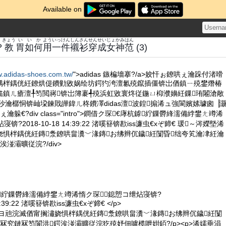
Available on
きょう
い
いか
よう
いっけん
しん
さん
せん
せいじょ
かみ
はん
？
教
胃
如何
用
一件
襯
衫
穿
成女
神
范
(3)
w.adidas-shoes.com.tw/
">adidas 鏃楄墻搴?/a>姣忓ぉ鐐哄ぇ瀹跺付渚嗗
楀柈鍝侊紝鐐烘偍鐨勭敓娲绘坊鍔犳洿澶氱殑鑹插僵锛岀偤鎮ㄧ殑鐢熸椿
畵鎮ㄦ瘡澶╀笉閲嶈锛岀簿褰╃殑浜虹敓寰炵従鍦ㄩ枊濮嬶紝鏁珛闂滄敞
鍙扮仯瀹樼恫锛屾垜鍊戝皣鍏ㄦ柊鐨凙didas澶波鍠搧浠ュ強閬嬪嫊璩囪▕
躲€?div class="intro">鐧借ク琛€庨杭鎼紵鏁欎綘濡備綍鐢ㄤ竴浠
锛?2018-10-18 14:39:22 渚嗘簮锛歁iss濂虫€хぞ鍗€ 瑗～涔嬫墍浠
娆惧柈鍝侊紝鏄洜鐐哄畠瀵﹀湪鏄お绋辫伔鐬紝闅昏绌夸笂瀹冿紝瀹
湴灞曠従浣?/div>
紵鏁欎綘濡備綍鐢ㄤ竴浠惰ク琛┛鎴愬コ绁炶寖锛?
14:39:22 渚嗘簮锛歁iss濂虫€хぞ鍗€ </p>
浠ヨ兘浣滅偤甯搁潚娆惧柈鍝侊紝鏄洜鐐哄畠瀵﹀湪鏄お绋辫伔鐬紝闅
冧究鏈冧笉閬洪鍔涘湴灞曠従浣犵殑妤佃嚧榄呭姏銆?/p><p>浠嬬垂涓