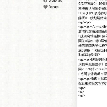
Dictionary
€浣嶅皪瑗～鐙傜啽
Donate
冪櫦鐝惧埌閫欎綅鎿
€傝ク琛倓鑳界帺
皪瑗～鐨勫埢鏉垮
</p><p>
</p><p></p>
寰堝阀濡欏湴閫茶
殑钘嶈壊鍦栨閫
閫茶灞ゆ鎼厤
鏅傜嚐閫犳竻鏂板害
琛磹鎵ｆ墸鍏
勫皬鎬ф劅銆?
</p><p>鐩稿
璜栭珮鎴栫煯锛屽皪
閬?9.9%銆?br
笉闇茶偐鐨勮ク琛
</p><p>灏囪
鑹茬郴鐨勫悐甯舵惌
</p>
<p>
</p>