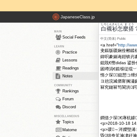
JapaneseClass.jp
しろ
しん
さん
しん
ま
とう
白
襯
衫
怎
麼
搭
MAIN
Social Feeds
中文(简体)
Public
<a href="
http://ww
LEARN
叏鏂版疆娴佺郴鍒
Practice
鍏呮豢娲诲姏锛岃
Lessons
鎴戝€慳didas 
Readings
囦竴涓€鍛堢従绲﹀ぇ瀹
惰ク琛┛鎴愬コ绁炶寖
Notes
ヨ兘浣滅偤甯搁潚
COMMUNITY
冧究鏈冧笉閬洪鍔涘
Rankings
Forum
Discord
MISCELLANEOUS
鐧借ク琛€庨杭鎼
Topics
<p>2018-10-18 
<p>瑗～涔嬫墍
Matome
昏绌夸笂瀹冿紝瀹