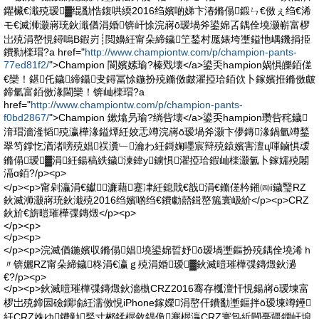
鑺欌€濈殑瑷▓绲勫悎鍑哄緛2016绉嬪啲娣卞湷鏅傝鍛ㄣ€傚ぇ绉€浠
モ€滅浉灏嶈珫鈥濈偤涓婚锛屽悇浣嶈ō瑷堝斧鍙婂叾鍝佺墝灏嶄富椤
岀殑涓嶅悓鐞嗚В鍜岃┊閲嬶紝甯朵締鐬笁鍫村厖婊垮壍鎰忚嵎鐖捐挋
鐨勬檪瑁?a href="
http://www.championtw.com/p/champion-pants-
77ed81f2/
">Champion 閬嬪嫊瑜?榛戣壊</a>鍙奀hampion娲惧皪銆傞
€欒！鍖仛鐬締鑷叏鐞冨悇鍦扮殑鏅傚皻濯掗珨銆佽卜鎵嬪拰鏅傚皻
鍗氫富銆傚湪閫欒！锛屾檪瑁?a
href="
http://www.championtw.com/p/champion-pants-
f0bd2867/
">Champion 鏉熻叧瑜?绱呰壊</a>鍙奀hampion瓒呰秺鐬
湇瑁濇湰韬殑瀛樺湪鎰燂紝姣忎竴浣嶈ō瑷堝斧灏卞儚鏄湪鍋氫竴鍫
翠笉鐣忔湭渚嗙殑娼祦瀵﹂瀹わ紝鎶婅嚜宸辩殑鎱嬪害澶ц喗鏀惧叆
鏅傝瑷▓涓紝鍚稿紩鐬湅鍏у鐪惧濯掗珨鍜屾檪灏氳卜鎵嬬殑闂
滆ɑ銆?/p><p>
</p><p>甯剁灜涓€钀濂藉蹇冿紝鎴戝€戠涓€鏅傞枔鎺㈣í鐬瑿RZ
鈥滅浉灏嶈珫鈥濈殑2016绉嬪啲绉€鐨勮嚭鍓嶅箷寰岋紒</p><p>CRZ
鈥斺€旂暟璀樺弽鏄燬</p><p>
</p><p>
</p><p>
</p><p>浣滅偤鍦嬪収鏅傝娼墝鍙婂晢妤ō瑷堝壍鏂扮殑鍝佺墝浠ｈ
〃锛孋RZ甯朵締鐬柊涓€瀛ｇ殑涓婚瑷▓鈥滅暟璀樺弽鏄燬鈥濄
€?/p><p>
</p><p>鈥滅暟璀樺弽鏄燬鈥濇槸CRZ2016骞存槬澶忓悓鍚嶈ō瑷堜富
椤岀殑鍗囩礆鐗堬紝濡傚悓iPhone鎵嬫涓嶅仠鐨勫壍鏂拌ō瑷堜竴鑸
紝CRZ姝ゆ鐨勭鍫寸郴鍒楃敘鍝佹蹇楃灜CRZ寰炰紤闁戞疆鐗屽埌