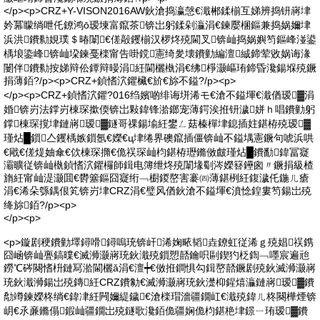
</p><p>CRZ+Y-VISON2016AW鈥滄捣瀛愨€濈郴鍒椾互娣辨捣钘嶈垏
妗冪矇绱呭仛鐐鸿ō瑷堜富鑹茶锛岀躬鍒剁灜涓€鍊嬮棞鏂兼捣娲嬭垏
浜洪鐨勬娊璞＄暙闈€傞毃钁椾汉椤炵殑閫叉锛屾捣娲嬩笉鏂峰湴鍙
楀埌鍌峰锛屾垜鍊戞檪甯告啩鎲憲绮夎壊鐨勭編澶絾鍗荤敓娲诲湪
闄伴鐨勬按娣辩伀鐔辩暥涓紝閫欐槸涓€绋棦灏嶇珛鍗昏瀺鍚堢殑鐝
捐薄銆?/p><p>CRZ+鍞愭泬鑺欌€斺€旀不鎰?/p><p>
</p><p>CRZ+鍞愭泬鑺?016绉嬪啲绯诲垪浠モ€滄不鎰堚€濈偤瑷▓涓
婚锛岃法鐣岃棟琛撳偄锛岀敤鍏锋湁鎯宠薄鍔涘拰钘濊姘ｈ唱鐨勭躬
鐣棟琛撹垏鏈嶈瑷▓鐩哥祼鍚堬紝鐢ㄥ菇榛樿垏鎴插妵鍖栫殑瑷▓
瑾炶█鎻亼钁楀嫉鎻氬€嬫€ц垏绻界礇鑹插僵锛屾不鎰堣憲鐝句唬浜哄
€戙€傞煶妯傘€佽棟琛撱€佹祦琛屾枃鍖栫瓑鏅傚皻瑾炶█鐨勫鍏冨寲
灞曠従锛屾槸鍞愭泬鑺欏師鍓电簿绁炵殑闈堟劅涔嬫簮鑸囪〃鐝捐級楂
旓紝甯屾湜灏囬€欎簺鏂囧寲绗﹁櫉鍐嶅害褰㈣薄鍖栵紝鍑濊仛鍦ㄦ瘡
涓€浠朵綔鍝佷笂锛岃垏CRZ涓€璧风偤鈥滄不鎰堚€濆惗鍠婁笉鍚岀殑
绛旀銆?/p><p>
</p><p>
<p>鏇剧稉鐨勭墿鐞嗗鐞嗚珫锛屽浠婅畩韬垚鐐虹従浠ｇ殑娼祦鎸
囧崡锛屾亹鎬曗€滅浉灏嶈珫鈥濈殑鎻愬嚭鑰呮剾鍥犳柉鍧﹁嚜宸遍兘
鐒℃硶闋愭枡鏈冩湁閫欐ǎ涓€澶┿€傚拰鐧惧勾鍓嶅嚭鐝剧殑鈥滅浉灏嶈
珫鈥濈浉鍚岀殑鏄紝CRZ鐨勨€滅浉灏嶈珫鈥濋枊鍟熺灜鏈嶈瑷▓鐨
勪竴鍊嬫柊绱€鍏冿紝闁嬭緹鐬€滄檪瑁濇疆鐗屸€濈殑鍏ㄦ柊闋樺煙锛
岄€氶亷鏅傝鍜屾疆鐗岀殑鐩歌瀺銆佹疆娴佹枃鍖栬垏鐛ㄧ珛瑷▓鐨