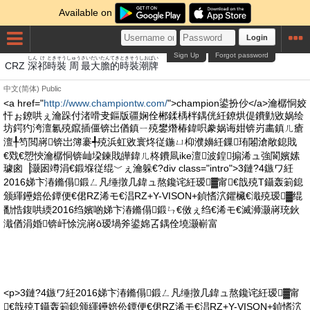
Available on
Login
Sign Up
Forgot password
しん
け
とき
そう
しゅう
さいだい
たん
てき
とき
そう
しお
ぱい
CRZ
深
祁
時
裝
周
最大
膽
的
時
裝
潮
牌
中文(简体)
Public
<a href="
http://www.championtw.com/
">champion鍙扮仯</a>瀹樼恫姣
忓ぉ鐐哄ぇ瀹跺付渚嗗叏鏂版疆娴佺郴鍒楀柈鍝侊紝鐐烘偍鐨勭敓娲绘
坊鍔犳洿澶氱殑鑹插僵锛岀偤鎮ㄧ殑鐢熸椿鍏呮豢娲诲姏锛岃畵鎮ㄦ瘡
澶╀笉閲嶈锛岀簿褰╃殑浜虹敓寰炵従鍦ㄩ枊濮嬶紝鏁珛闂滄敞鎴戝
€戣€愬悏瀹樼恫锛屾垜鍊戝皣鍏ㄦ柊鐨凬ike澶波鍠搧浠ュ強閬嬪嫊
璩囪▕灏囦竴涓€鍛堢従绲﹀ぇ瀹躲€?div class="intro">3鏈?4鏃ワ紝
2016娣卞湷鏅傝鍛ㄥ凡缍撴几鍏ュ熬鑱诧紝瑷▓甯€戠殑T鑷轰箣鎴
颁緷鑸婄伀鐔便€侰RZ浠モ€淐RZ+Y-VISON+鍞愭泬鑺欌€濈殑瑷▓绲
勫悎鍑哄緛2016绉嬪啲娣卞湷鏅傝鍛ㄣ€傚ぇ绉€浠モ€滅浉灏嶈珫鈥
濈偤涓婚锛屽悇浣嶈ō瑷堝斧鍙婂叾鍝佺墝灏嶄富
<p>3鏈?4鏃ワ紝2016娣卞湷鏅傝鍛ㄥ凡缍撴几鍏ュ熬鑱诧紝瑷▓甯
€戠殑T鑷轰箣鎴颁緷鑸婄伀鐔便€侰RZ浠モ€淐RZ+Y-VISON+鍞愭泬