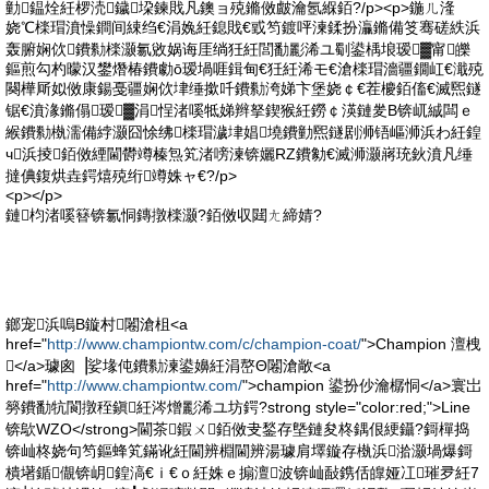
勭鎾烇紝椤涜鐬垜鍊戝凡鐭ョ殑鏅傚皻瀹氬緥銆?/p><p>鍦ㄦ湰
娆℃檪瑁濆懆鐧间綀绉€涓婏紝鎴戝€戜笉鍍呯湅鍒扮灜鏅備笅骞磋紩浜
轰腑娴佽鐨勬檪灏氱敓娲诲厓绱狅紝閭勫彲浠ユ劅鍙楀埌瑷▓甯皪
鏂煎勾杓曚汉鐢熸椿鐨勮ō瑷堝啀鍓甸€狅紝浠モ€滄檪瑁濇疆鐗屸€濈殑
闋樺厛姒傚康鍚戞疆娴佽垏缍撳吀鐨勬洿娣卞堡娆￠€茬櫦銆傗€滅煕鐩
锯€濆湪鏅傝瑷▓涓悜渚嗘牴娣辫拏鍥猴紝鐒￠渶鏈夎В锛屼絾闆ｅ
緱鐨勬槸濡備綍灏囧悇绋檪瑁濊垏娼墝鐨勭煕鐩剧浉铻嶇浉浜わ紝鍠
ч浜掕銆傚緸閫欎竴榛炰笂渚嗙湅锛孋RZ鐨勨€滅浉灏嶈珫鈥濆凡缍
撻倎鍑烘垚鍔熺殑绗竴姝ャ€?/p>
<p></p>
鏈枃渚嗘簮锛氱恫鏄撴檪灏?銆傚収閮ㄤ締婧?
鎯宠浜嗚В鏇村闂滄柤<a
href="
http://www.championtw.com/c/champion-coat/
">Champion 澶栧
</a>璩囪▕娑堟伅鐨勬湅鍙嬶紝涓嶅Θ闂滄敞<a
href="
http://www.championtw.com/
">champion 鍙扮仯瀹樼恫</a>寰岀
簩鐨勫牨閬撴秷鎭紝涔熷彲浠ユ坊鍔?strong style="color:red;">Line
锛歍WZO</strong>閫茶鍜ㄨ銆傚叏鍫存墍鏈夋柊鍝佷綆鑷?鎶樿捣
锛屾柊娆句笉鏂蜂笂鏋讹紝閫辨棩閫辨湯璩肩墿鏇存槸浜湁灏堝爆鎶
樻墸鍎儬锛岄鍠滈€ｉ€ｏ紝姝ｅ搧澶波锛屾敮鎸佸皥娅冮璀夛紝7