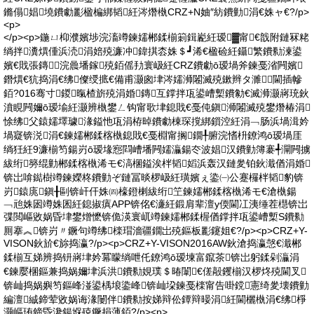
鏅傝娼墝鐨勮彲楹楄綁韬紝涔熸槸CRZ+N妯″紡鐨勭涓€姝ャ€?/p>
<p>
</p><p>鍦ㄩ枊濮嬪埗浣滀竴鍊嬬郴鍒椾箣鍓嶏紝瑷▓甯€戠附鏈冧粩
绱拌瀵熼偅浜涜涓婄殑濂冲鍏掑枩姝＄┛浠€楹硷紝鑷繁鐨勬湅鍙
嬪€戝張鏄浣曟墦鎵殑銆傜劧寰岋紝CRZ鐨勮ō瑷堝斧鍊戞渻闁嬪
鐕熼€犺捣涓€绋儏绶掋€備甫灏囪垏涔嬬浉闂滅殑鏉辫タ濉閫插幓
銆?016骞寸鍐暣楂旂殑涓婚鏄互鐣拌瓨鍙嶆槧鐨勨€滅浉灏嶈珫鈥
濆睍闁嬭ō瑷堬紝灏辨槸鐢ㄥ钩甯歌垏鎴戝€戞伅鎭浉闂滅殑鐢熸椿涓
悇绋父鎱嬬墿璩湪鎰忚瓨涓栫晫鐨勮棟琛撹綁鎻涳紝涓﹁肠浜堝湒妗
堝寲锛涚涓€鍊嬬郴鍒楁槸鎴戝€戞棩甯搁鐗╀腑浣愭枡鐐鸿ō瑷堝厓
绱狅紝9濂椾笉鍚岃ō瑷堟惌閰嶆墦闁嬬灜鍚冭波娼汉鐨勭簿褰╃灛闁擄
紱绗簩绲勭郴鍒楁槸浠モ€滈棞鎰涘柈韬嫍浜轰汉鏈夎铂鈥濈偤涓婚
锛岀啽鐑樹竴鍊嬫柊鐨勭ぞ鏈冨晱椤岋紝璜嬪ぇ鍌㈠公蹇欏柈韬豹锛
岃鎱庣鎭╂剾锛屽仠姝㈣檺鐙楋紱绗笁鍊嬬郴鍒楁槸浠モ€滄槸鍚
﹁兘姝囦竴姝囷紝鎴掓瘨APP锛佲€濓紝鍛肩辈澶у偄閫冮洟缍茬櫘锛岀
弽閲嶇敓娲昏垏鐢熷懡锛佹渶寰屼竴鍊嬬郴鍒楃偤鐣拌瓨鍙嶆槧S鐨勬
厠搴︽锛岃〃鐝句竴绋檪瑁濇疆鐗岀殑鏂板彲鑳姐€?/p><p>CRZ+Y-
VISON鈥斺€旀捣瀛?/p><p>CRZ+Y-VISON2016AW鈥滄捣瀛愨€濈郴
鍒椾互娣辨捣钘嶈垏妗冪矇绱呭仛鐐鸿ō瑷堜富鑹茶锛岀躬鍒剁灜涓
€鍊嬮棞鏂兼捣娲嬭垏浜洪鐨勬娊璞＄暙闈€傞毃钁椾汉椤炵殑閫叉
锛屾捣娲嬩笉鏂峰湴鍙楀埌鍌峰锛屾垜鍊戞檪甯告啩鎲憲绮夎壊鐨勭
編澶絾鍗荤敓娲诲湪闄伴鐨勬按娣辩伀鐔辩暥涓紝閫欐槸涓€绋棦
灏嶇珛鍗昏瀺鍚堢殑鐝捐薄銆?/p><p>