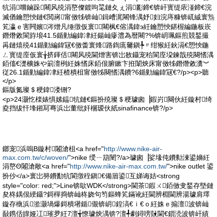
牨涓嚐鏀跺闀风殑涓嶅儏鍍呴毣鏈夊ぇ涓彲鍗€锛屽寳缇庡湴鍗€浣
滅偤鑰愬悏鏈€閲嶈甯傚牬锛屾鍓嶆浘闀锋湡妤妇浣庤糠锛屼絾寰炰
笂瀛ｅ害闁嬪涔熷凡缍撴仮寰╁闀枫€傛湡鍏э紝鑰愬悏鍖楃編鍦板崁
鐕熸敹閬斿埌41.5鍎勭編鍏冿紝鍚屾瘮澧為暦闀?%锛岄珮鏂煎競鍫撮
爯鏈熺殑41鍎勭編鍏冦€傚畨寰烽路鍧庣毊鎭╄〃绀猴紝鈥滆€愬悏鍦
ㄥ寳缇庢仮寰╁挤鍕佸闀风殑閫熷害锛岀敋鑷宠秴閬庢垜鍊戠殑闋愭湡
銆傗€濋櫎姝や箣澶栵紝姝愭床銆佷腑鏉卞拰闈炴床甯傚牬鐕熸敹瀵︾
従26.1鍎勭編鍏冿紝楂樻柤甯傚牬闋愭湡鐨?6鍎勭編鍏冦€?/p><p>聽
</p>
鏂版氮璨＄稉鍏溇铏?
<p>24灏忔檪婊惧嫊鎾牨鏈€鏂扮殑璨＄稉璩囪▕鍜岃闋伙紝鏇村绮
夌挡绂忓埄鎺冩弿浜岀董纰奸棞瑷伙紙sinafinance锛?/p>
鎯宠浜嗚В鏇村闂滄柤<a href="
http://www.nike-air-
max.com.tw/c/woven/
">nike 绶ㄧ箶闉?/a>璩囪▕娑堟伅鐨勬湅鍙嬶紝
涓嶅Θ闂滄敞<a href="
http://www.nike-air-max.com.tw/
">nike outlet 鍙
扮仯</a>寰岀簩鐨勫牨閬撴秷鎭€備篃鍙互娣诲姞<strong
style="color: red;">Line锛歍WDK</strong>閫茶鍜ㄨ銆傚叏鍫存墍鏈
夋柊鍝佷綆鑷?鎶樿捣锛屾柊娆句笉鏂蜂笂鏋讹紝閫辨棩閫辨湯璩肩墿
鏇存槸浜湁灏堝爆鎶樻墸鍎儬锛岄鍠滈€ｉ€ｏ紝姝ｅ搧澶波锛屾
敮鎸佸皥娅冮璀夛紝7澶╅憭璩炴湡锛?澶╃劇鐞嗙敱閫€鎻涜波锛屽績