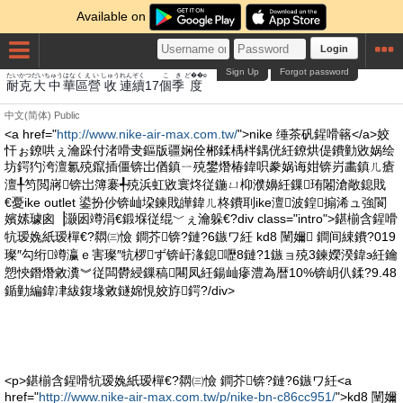
Available on
Login
Sign Up
Forgot password
たい
かつ
だいちゅう
はな
くえい
しゅう
れんぞく
こ
き
ど��e
耐
克
大中
華
區營
收
連續
17
個
季
度
中文(简体)
Public
<a href="
http://www.nike-air-max.com.tw/
">nike 缍茶矾鍟嗗簵</a>姣
忓ぉ鐐哄ぇ瀹跺付渚嗗叏鏂版疆娴佺郴鍒楀柈鍝侊紝鐐烘偍鐨勭敓娲绘
坊鍔犳洿澶氱殑鑹插僵锛岀偤鎮ㄧ殑鐢熸椿鍏呮豢娲诲姏锛岃畵鎮ㄦ瘡
澶╀笉閲嶈锛岀簿褰╃殑浜虹敓寰炵従鍦ㄩ枊濮嬶紝鏁珛闂滄敞鎴戝
€憂ike outlet 鍙扮仯锛屾垜鍊戝皣鍏ㄦ柊鐨刵ike澶波鍠搧浠ュ強閬
嬪嫊璩囪▕灏囦竴涓€鍛堢従绲﹀ぇ瀹躲€?div class="intro">鍖椾含鍟嗗
牨瑷婏紙瑷樿€?閷㈢憸 鐧芥锛?鏈?6鏃ワ紝 kd8 闉嬭 鐧间綀鐨?019
璨″勾绗竴瀛ｅ害璨″牨椤ず锛屽湪鎴嚦8鏈?1鏃ョ殑3鍊嬫湀鍏э紝鑰
愬悏鐕熸敹瀵︾従闆欎綅鏁稿闀凤紝鍚屾瘮澧為暦10%锛岄仈鍒?9.48
鍎勭編鍏冿紱鍑堟敹鐩婂悓姣斿鍔?/div>
<p>鍖椾含鍟嗗牨瑷婏紙瑷樿€?閷㈢憸 鐧芥锛?鏈?6鏃ワ紝<a
href="
http://www.nike-air-max.com.tw/p/nike-bn-c86cc951/
">kd8 闉嬭