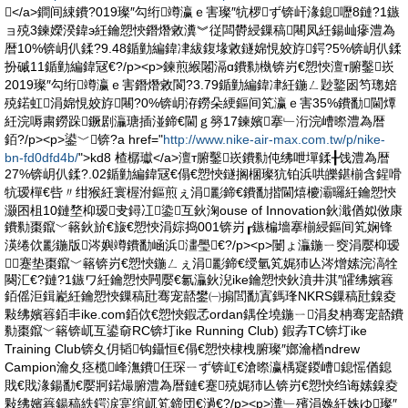
</a>鐧间綀鐨?019璨″勾绗竴瀛ｅ害璨″牨椤ず锛屽湪鎴嚦8鏈?1鏃
ョ殑3鍊嬫湀鍏э紝鑰愬悏鐕熸敹瀵︾従闆欎綅鏁稿闀凤紝鍚屾瘮澧為
暦10%锛岄仈鍒?9.48鍎勭編鍏冿紱鍑堟敹鐩婂悓姣斿鍔?5%锛岄仈鍒
扮磩11鍎勭編鍏冦€?/p><p>鍊煎緱闂滆ɑ鐨勬槸锛岃€愬悏澶т腑鑿崁
2019璨″勾绗竴瀛ｅ害鐕熸敹閬?3.79鍎勭編鍏冿紝鍦ㄥ尟鐜囦笉璁婄
殑鍩虹涓婂悓姣斿闀?0%锛岄洊鐒朵綆鏂间笂瀛ｅ害35%鐨勫閫燂
紝浣嗕粛鐒跺鐝剧灜瑭插湴鍗€閫ｇ簩17鍊嬪搴﹂洐浣嶆暩澧為暦
銆?/p><p>鍙﹀锛?a href="
http://www.nike-air-max.com.tw/p/nike-
bn-fd0dfd4b/
">kd8 楂樼瓛</a>澶т腑鑿崁鐨勬伅绋呭墠鍒╂饯澧為暦
27%锛岄仈鍒?.02鍎勭編鍏冦€傝€愬悏鐩搁棞璨犺铂浜哄皪鍖椾含鍟嗗
牨瑷樿€呰〃绀猴紝寰楃泭鏂煎ぇ涓彲鍗€鐨勫揩閫熺櫦灞曪紝鑰愬悏
灏囨柤10鏈堥枊瑷叏鐞冮鍌互鈥淗ouse of Innovation鈥濈偤姒傚康
鐨勬棗鑹﹀簵鈥斺€旇€愬悏涓婃捣001锛岃┎鏃楄墻搴椾綅鏂间笂娴锋
渶绻佽彲鍦版涔嬩竴鐨勫崡浜澅璺€?/p><p>闄ょ灜鍦ㄧ窔涓嬮枊瑷
蹇垫棗鑹﹀簵锛岃€愬悏鍦ㄥぇ涓彲鍗€绶氫笂娓犻亾涔熷嫊浣滈牷
闋汇€?鏈?1鏃ワ紝鑰愬悏闁嬮€氱灜鈥淣ike鑰愬悏鈥濆井淇″皬绋嬪簭
銆傜洰鍓嶏紝鑰愬悏鏁稿瓧骞宠嚭鐢㈠搧閭勫寘鎷琒NKRS鏁稿瓧鎳夌
敤绋嬪簭銆丯ike.com銆佽€愬悏鍜孞ordan鍝佺墝鍦ㄧ涓夋柟骞宠嚭鐨
勬棗鑹﹀簵锛屼互鍙奛RC锛圢ike Running Club) 鍜孨TC锛圢ike
Training Club锛夊仴韬钩鑷恒€傝€愬悏棣栧腑璨″嫏瀹楢ndrew
Campion瀹夊痉榄峰潕鐨仼琛ㄧず锛屸€滄暩瀛楀寲鍐嶆鎴愮偤鎴
戝€戝湪鍚勫€嬮牁鍩熶腑澧為暦鏈€蹇殑娓犻亾锛岃€愬悏绉诲嫊鎳夌
敤绋嬪簭鍚稿紩鍔涙寔绾屼笂鍗団€濄€?/p><p>瀵﹂殯涓婏紝姝ゆ璨″