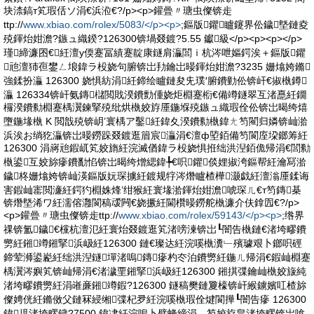
块渿鎬т笂瑕佸ソ涓€浜涖€?/p><p>鑵曡〃瑭虫儏锛歨
ttp://
www.xbiao.com/rolex/5083/</p><p>
;鏂版鑺矑鑳界伀鐬墍鏈夌
殑鍕炲姏澹?鏃ュ織鍨?126300锛堝叕鍍?5.55 钀級</p><p><p></p>
瑾締濂囨€紝澶у偄蹇冨績蹇靛康鐩肩灜閭ｉ杭涔呭嫗鍔涘＋鏂版鑺
兘澶犻亱鐢ㄥ埌鍏ラ杸娆句腑锛岀劧鑰岀暥鍕炲姏澹?3235 姗熻姱鏅
強鍒扮灜 126300 娆惧紡涓紝鍗绘矑鏈夋兂璞′腑鐨勭伀锛屽€掓槸鐏
灜 126334锛屽氨鏄櫧閲戝湀鐨勯偅娆炬棩蹇椼€備竴鐩翠互渚嗭紝鐗
欏湀鐨勬棩蹇楀瀷鍊掔殑纰烘槸姣斿厜鍦堢殑鏃ュ織瑕佺伀锛岀暍绔熺
墮鍦堟槸 K 閲戠殑锛岄’寰楀ア鑿紝鍏夊湀鐨勬槸鍏ㄤ笉閵归嫾锛屾湁
浜涘お绱犵灜锛岀暥鐒跺叕鍍逛篃宸灜涓€澶ф埅銆備笉閬庢垜鎯筹紝
126300 涓嶈兘鍜屼笂姣旓紝浣滅偤鍏ラ杸娆惧拰绌洪湼銆佹帰涓€閭勬
槸鍙互姣旀瘮鐨勫惂锛岀暍绔熷緦鍏╄€呮鑺倓娌掓洿鏂帮紝瀹冩湁
鐬柊姗熻姱锛屾渶鏂版妧琛擄紝鍍规牸涔熸矑楂樺灏戯紝澶滃厜鍒诲
害鍜屾寚閲濓紝鍔犳棩姝烽’绀猴紝寰堟湁鍕炲姏澹唬琛ㄦ€т笉鏄棊
锛熸墍浠ワ紝濡傛灉閬稿叆闁€娆撅紝閫欑暥鐒舵槸濂介伕鎿囥€?/p>
<p>鑵曡〃瑭虫儏锛歨ttp://
www.xbiao.com/rolex/59143/</p><p>
;绺界
祼锛氳鐬€欓杭澶氾紝寰炲叕鍍逛笂渚嗙湅锛岀┖闇告槸鏈€渚垮疁鐨
勶紝鎺竴鎺掔浜岋紝126300 鏈€璨达紝浣嗘槸瀵﹂殯璩艰卜鎯呮硜
鍗荤浉鍙嶏紝绌洪湼鐩墠渚嗚鏄瘮杓冭泊鐨勶紝鍦ㄦ帰涓€鍜屾棩蹇
楀瀷涔嬩笂锛屾帰涓€渚濊垔鎺掔浜岋紝126300 鎺掑弽鑰屾槸姣旇純
渚垮疁鐨勶紝涓嶉亷鎺竴鍜?126300 鐩稿樊鏈夐檺锛屽緱鐪嬪叿楂旀
儏娉侊紝鏅傚父鏈冧綅缃弽杞夛紝浣嗘槸瑕佺煡閬撶┖闇告瘮 126300
鍏児渚垮疁鐬?7500 鍏冿紝浣嗚卜璧蜂締涓︿笉姣斿畠渚垮疁锛岀啽