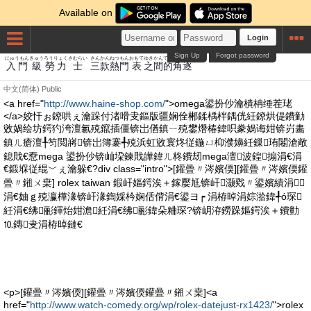
Available on
Login
Sign Up
Forgot password
にゅうもん
きゅう
ろうりょく
さむらい
さん
かん
ねつ
もん
おもて
ゆき
かん
てき
かく
ちく
入門
級
勞力
士
三
款
熱
門
表
之
間
的
角
逐
中文(简体)
Public
<a href="
http://www.haine-shop.com/
">omega鍙扮仯瀹樻柟缍茬珯
</a>姣忓ぉ鐐哄ぇ瀹跺付渚嗗叏鏂版疆娴佺郴鍒楀柈鍝侊紝鐐烘偍鐨勭
敓娲绘坊鍔犳洿澶氱殑鑹插僵锛岀偤鎮ㄧ殑鐢熸椿鍏呮豢娲诲姏锛岃畵
鎮ㄦ瘡澶╀笉閲嶈锛岀簿褰╃殑浜虹敓寰炵従鍦ㄩ枊濮嬶紝鏁珛闂滄敞
鎴戝€憃mega 鍙扮仯锛屾垜鍊戝皣鍏ㄦ柊鐨刼mega澶波鍠搧涓€涓
€鍛堢従绲﹀ぇ瀹躲€?div class="intro">[鑵曡〃涔嬪偄][鑵曡〃涔嬪偄鑵
曡〃鎺ㄨ枽] rolex taiwan 鍜屽嫗鍔涘＋鎵嬮尪锛屽灏戣〃鍙嬪績涓
涓€妯ｇ殑瀛樺湪锛屽湪鍧婇枔娴佸偝涓€鍙ヨ┍ 涓栫晫涓婃湁鍏╃ó琛
紝涓€绋彨鍕炲姏澹紝涓€绋彨鍏朵粬琛?锛岄洊鐒跺嫗鍔涘＋鐨勭
⒑鏄叏涓栫晫鏈€
<p>[鑵曡〃涔嬪偄][鑵曡〃涔嬪偄鑵曡〃鎺ㄨ枽]<a
href="
http://www.watch-comedy.org/wp/rolex-datejust-rx1423/
">rolex