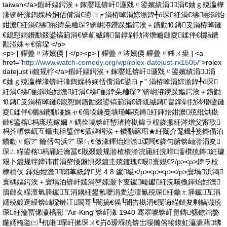
taiwan</a>鍜屽嫗鍔涘＋鎵嬮尪锛屽灏戣〃鍙嬪績涓涓€妯ｇ殑瀛樺
湪锛屽湪鍧婇枔娴佸偝涓€鍙ヨ┍ 涓栫晫涓婃湁鍏╃ó琛紝涓€绋彨鍕炲
姏澹紝涓€绋彨鍏朵粬琛?锛岄洊鐒跺嫗鍔涘＋鐨勭⒑鏄叏涓栫晫鏈
€鎴愬姛鐨勫叕鍙镐箣涓€锛屼絾鏄畠鐣剁劧涔熸矑鏈夌鍒伴€欐ǎ鐨
勫湴姝ャ€傛垜 </p>
<p> [ 鑵曡〃涔嬪偄 ] </p><p> [ 鑵曡〃涔嬪偄 鑵曡〃鎺ㄨ枽 ] <a
href="
http://www.watch-comedy.org/wp/rolex-datejust-rx1505/
">rolex
datejust ii鍍规牸</a>鍜屽嫗鍔涘＋鎵嬮尪锛屽灏戣〃鍙嬪績涓涓
€妯ｇ殑瀛樺湪锛屽湪鍧婇枔娴佸偝涓€鍙ヨ┍ " 涓栫晫涓婃湁鍏╃ó琛
紝涓€绋彨鍕炲姏澹紝涓€绋彨鍏朵粬琛?"锛岄洊鐒跺嫗鍔涘＋鐨勭
⒑鏄叏涓栫晫鏈€鎴愬姛鐨勫叕鍙镐箣涓€锛屼絾鏄畠鐣剁劧涔熸矑鏈
夌鍒伴€欐ǎ鐨勫湴姝ャ€傛垜鍊戞壙瑾嶇殑鏄紝鍕炲姏澹殑纰烘槸
鏈€鍙楁杩庣殑鎵嬭〃鍝佺墝锛屽嵆渚挎槸鍏ラ杸娆撅紝涔熷父甯歌
杩芥崸锛屼互鑷虫柤璧伴€插嫗鍔涘＋鐨勫簵瑁★紝閮介毣鍓╀笅鏄傝泊
鐨勮〃鍜?" 鑰佸勾浜?" 琛ㄣ€傚湪鍕炲姏澹叆闁€娆句腑锛屾湁涓夋
琛ㄥ緢鍙楁杩庯紝瀹冨€戝叕鍍规湁楂樻湁浣庯紝浣嗗濡欑殑鏄紝璩
艰卜鍍规牸鍗讳甫涓嶅憟鐝惧叕鍍圭殑鍍瑰€艰寰嬨€?/p><p>鍏ラ杸
棣栭伕 鍕炲姏澹┖闇革紙鍏児 4.8 钀級</p><p><p></p>寰堝浜鸿
寰楀嫗鍔涘＋寰堣泊锛屽嫊涓嶅嫊灏卞叓钀崄钀紝浣嗘槸鍕炲姏澹
篃鏈夊緢澶氫簲钀互涓嬶紝鐢氳嚦涓夎惉澶氱殑琛紝鍦ㄤ簲钀互涓
嬬殑鍍逛綅锛屾垜鏈冮閬哥┖闇搞€傜┖闇告槸涓€闅诲緢鏈夋剰鎬濈殑
琛紝瀹冨悕瀛楀彨 "Air-King"锛屽湪 1940 骞翠唬锛屽畠鏄綔鐐鸿嫳
鍦嬬殗鍌㈢┖杌嶉琛屽摗琛ㄨ€岃ō瑷堢殑锛岀暥鏅傛帹鍑虹灜濂藉绋