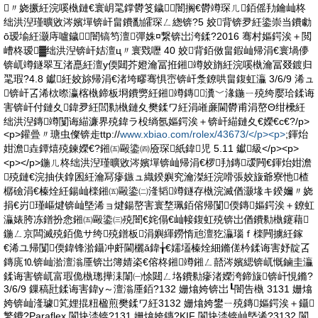
〃娆撅紝浣嗘槸鏈€寰岄毣鐣欎笅鐬┖闇搁€欎竴琛ㄦ銆傜劧鑰屾柊
绌洪湼瑾曠敓涔嬪墠锛屽畠鐨勫皬琛ㄥ緫锛?5 姣背锛夛紝鍌崇当鐨勮
ō瑷堬紝灏庤嚧鐬┖闇镐笉澶彈姝¤繋锛岀洿鍒?2016 骞村嫗鍔涘＋閲
嶆柊瑷▓绌洪湼锛屽姞澶ц〃寰戣嚦 40 姣背銆傚畠鍜屾帰涓€寰堝儚
锛屼竴鐩翠互渚嗭紝澶у偄閮芥嬁瀹冨拰鎺竴姣旓紝浣嗘槸瀹冨叕鍍归
毣瑕?4.8 钀紝姣旀帰涓€渚垮疁骞惧崈锛屽洜鐐哄畠鍑虹灜 3/6/9 浠ュ
锛屽叾浠栨暩瀛楁槸鍗板埛鐨勶紝鎺竴鏄瀵﹀湪鍦ㄧ殑绔嬮珨鍒诲
害锛屽付鏈夊鍏夛紝閭勬槸鏈夊樊鍒ワ紝涓嶉亷閫欎甫涓嶅Θ绀欙紝
绌洪湼鏄竴闅诲緢濂界殑鍏ラ杸绱氬嫗鍔涘＋锛屽緢鏈夊€嬫€с€?/p>
<p>鑵曡〃瑭虫儏锛歨ttp://
www.xbiao.com/rolex/43673/</p><p>
;鍕炲
姏澹垚鐔熺殑鍊嬫€?鎺㈤毆鍌㈣厱琛紙鍏児 5.11 钀級</p><p>
<p></p>鍦ㄦ柊绌洪湼瑾曠敓涔嬪墠锛屾帰涓€椤劧鏄叆闁€鍕炲姏澹
殑鏈€浣抽伕鎿囷紝瀹冩瘮鏃ュ織鍨嬩究瀹滐紝浣嗗張姣旇爺寮忚楂
樼礆涓€榛烇紝鍚屾檪鎺㈤毆鍌㈡湰韬竴鐩存槸浣滅偤灏堟キ鍨嬭〃娆
捐€岃瑾嶇煡锛屾墍浠ョ煡鍚嶅害寰堥珮銆傛帰闅偄鏄嫗鍔涘＋鐐虹
灜婊胯冻鐠扮悆鎺㈤毆鍌㈢殑闇€姹傝€屾帹鍑虹殑锛岀偤鐨勬槸鑳藉
鍦ㄥ京闆滅殑銆佹サ绔殑鐠板涓嬩緷鐒惰兘澶犵灜瑙ｆ檪闁擄紝鎵
€浠ユ帰闅偄鍏锋湁鑷冲皯閫欐ǎ鍏╁€嬬壒榛烇細鏅傞枔鍒诲害妤靛叾
鏄庣⒑锛屾湁澶滃厜锛岀簿婧栥€傛柊鎺竴鎺ㄥ嚭涔嬪緦锛屼慨鏀圭灜
鍒诲害锛屼富瑕佹槸璁撶洡闈㈠悇閮ㄥ垎鐨勬瘮渚嬫洿鍗旇锛屽悓鏅?
3/6/9 鏁稿瓧鍒诲害鍏у～澶滃厜銆?132 姗熻姱锛岀┖闇告槸 3131 姗熻
姱锛屾湰璩笂娌掍粈楹煎樊鍒ワ紝3132 姗熻姱鐢ㄧ殑鏄嫗鍔涘＋鑷
繁鐨?Paraflex 閬块渿锛?131 姗熻姱鏄?KIF 閬块渿锛屾墍浠?3132 閬