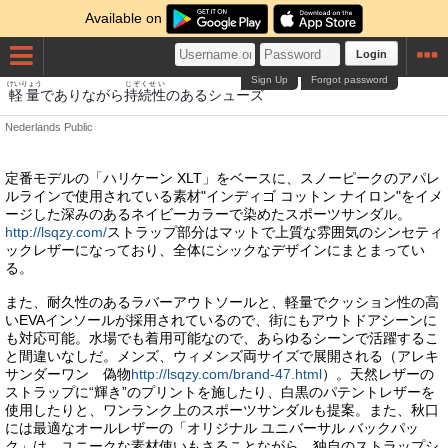
Available on
Login
Sign Up
Forgot password
けいりょう
じぞくせい
軽量
でありながら
持続性
のあるシューズ
Nederlands
Public
定番モデルの「ハリケーン XLT」をベースに、スノーピークのアパレ
ルラインで使用されている素材"インディゴ コットン ナイロン"をイメ
ージした深みのあるネイビーカラーで染めたスポーツサンダル。
http://lsqzy.com/
ストラップ部分はマットで上質な雰囲気のシンセティ
ックレザーになっており、全体にシックなデザインにまとまってい
る。
また、耐久性のあるラバーアウトソールと、軽量でクッション性の高
いEVAインソールが採用されているので、街にもアウトドアシーンに
も対応可能。水場でも着用可能なので、あらゆるシーンで活躍するこ
と間違いなしだ。メンズ、ウィメンズ両サイズで展開される（アレキ
サンダーワン 偽物
http://lsqzy.com/brand-47.html
）。天然レザーの
ストラップに“輝き”のプリントを施したり、白黒のパテントレザーを
使用したりと、ワンランク上のスポーツサンダルも提案。また、秋口
には最適なオールレザーの「オリジナル ユニバーサル バックパッ
ク」は、ユニークな素材使いもさることながら、独自のストラップシ