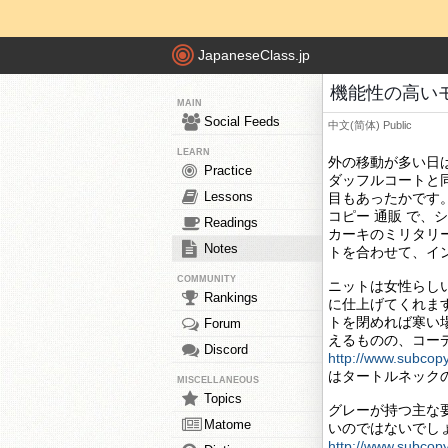
JapaneseClass.jp
機能性の高い
MAIN
Social Feeds
中文(简体)
Public
LEARN
外の移動が多い日
Practice
ダッフルコートと
Lessons
目もあったかです
コピー 通販 で
Readings
カーキのミリタリ
Notes
トを合わせて、イ
COMMUNITY
ニットは女性らし
Rankings
に仕上げてくれま
トを閉めれば寒い
Forum
えるものの、コー
Discord
http://www.subcop
はタートルネック
MISCELLANEOUS
Topics
グレーが持つ主な
Matome
いのではないでし
http://www.subcop