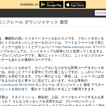
Available on
モンクレール ダウンジャケット 激安
は、機能性の高いミリタリーコートがおススメです。フロントボタンを
同じトグルボタンにしたカーキのコートは、フードもファーつきで見た
。インナーは白ニットとデニムパンツ
http://www.subcopy.com
スーパー
、シンプルカジュアル。ニットキャップも防寒にひと役買ってくれますよ。
ーブルゾンのコーデです。黒のニットトップスに、ニットロングスカー
ンナーもあたたか素材のコーデです。
いシルエットも出せて、カジュアルになりがちな防寒コーデをキレイめ
すね。ゆるっとフードを背中に下げた着こなしですが、しっかりフロン
場所にも対応できます。ブルー系のような「寒色」は、シャープには見
デをまちがえると寒そうに見えてしまいます。そんな寒色の
y.com/brand-39-c0.html
モンクレール ダウンジャケット 激安 アウター
のニットを合わせて、暖かそうな首元にすることで解消できます。
要素は、スタイリッシュ、都会的、上品。スーツをイメージする人も多
ょうか？ そんなコモンセンスを活用すれば、グレーのジャケット
y.com/brand-39-c111.html
やスラックスでコーディネートを品よく演出