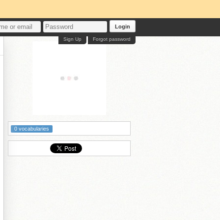
Login
Sign Up
Forgot password
0 vocabularies