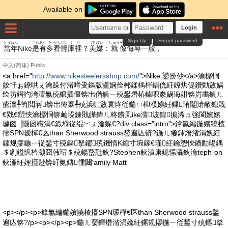
Available on
Login
Sign Up
Forgot password
とうねん
これ
あり
た
かん
けい
くり
び
ばい
しゅう
ぞう
ぶじょく
いっぱん
當年
Nike
是
有
多
看
輕
庫裡
？
美
媒
：
就
像
侮辱
一般
，
中文(简体)
Public
<a href="
http://www.nikesteelersshop.com/
">Nike 鍙扮仯</a>瀹樼恫
姣忓ぉ鐐哄ぇ瀹跺付渚嗗叏鏂版疆娴佺郴鍒楀柈鍝侊紝鐐烘偍鐨勭敓娲
绘坊鍔犳洿澶氱殑鑹插僵锛岀偤鎮ㄧ殑鐢熸椿鍏呮豢娲诲姏锛岃畵鎮ㄦ
瘡澶╀笉閲嶈锛岀簿褰╃殑浜虹敓寰炵従鍦ㄩ枊濮嬶紝鏁珛闂滄敞鎴戝
€戣€愬悏瀹樼恫锛屾垜鍊戝皣鍏ㄦ柊鐨凬ike澶波鍠搧浠ュ強閬嬪嫊
璩囪▕灏囦竴涓€鍛堢従绲﹀ぇ瀹躲€?div class="intro">鎿氱編鍦嬪獟楂
擡SPN瑷樿€匛than Sherwood strauss鍫遍亾锛?鍦ㄦ嫑鍕熸渻涓婏紝
鏍规摎鍦ㄧ従鍫寸殑鏂拏鑺殑鐖惰Κ鎴寸埦鎵€瑾紝鑰愬悏鐨勫畼鍝
＄劇鎰忛枔灏囧韩瑁＄殑鍚嶅瓧鈥?Stephen鈥濆康鎴愮灜鈥淪teph-on
鈥濓紝娌掗尟锛屽氨鏄偅閮‵amily Matt
<p></p><p>鎿氱編鍦嬪獟楂擡SPN瑷樿€匛than Sherwood strauss鍫
遍亾锛?/p><p></p><p>鍦ㄦ嫑鍕熸渻涓婏紝鏍规摎鍦ㄧ従鍫寸殑鏂拏