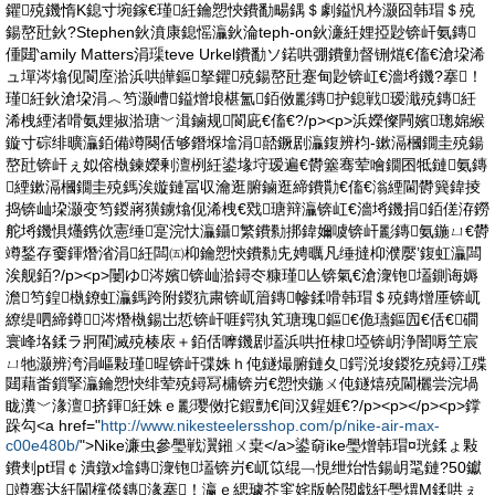
鑺殑鐖惰Κ鎴寸埦鎵€瑾紝鑰愬悏鐨勫畼鍝＄劇鎰忛枔灏囧韩瑁＄殑
鍚嶅瓧鈥?Stephen鈥濆康鎴愮灜鈥淪teph-on鈥濓紝娌掗尟锛屽氨鏄
偅閮‵amily Matters涓璖teve Urkel鐨勫ソ鍩哄弸鐨勭督铏熴€傗€滄垜浠
ュ墠涔熻伣閬庢湁浜哄皣鏂拏鑺殑鍚嶅瓧蹇甸尟锛屸€濇埓鐖?搴！
瑾紝鈥滄垜涓︿笉灏嶆鎰熷埌椹氳銆傚彲鏄护鎴戦瑷濈殑鏄紝
浠栧緸渚嗗氨娌掓湁瑭﹀湒鏀规閬庛€傗€?/p><p>浜嬫儏闁嬪璁婂緱
鏇寸碂绯曠灜銆備竴闋佸够鐕堢墖涓嚭鐝剧灜鍑辨枃-鏉滆槶鐗圭殑鍚
嶅瓧锛屽ぇ姒傛槸鍊嬫剰澶栵紝鍙堟垨瑷遍€欎簺骞荤噲鐗囨牴鏈氨鏄
緸鏉滆槶鐗圭殑鎷涘嫙鏈冨収瀹逛腑鏀逛締鐨勩€傗€滃緸閫欎簨鍏掕
捣锛屾垜灏变笉鍐嶈獚鐪熻伣浠栧€戣瑭辩灜锛屸€濇埓鐖捐銆傞洊鐒
舵埓鐖惧爡鎸佽憲缍寔浣忕灜鑷繁鐨勬挷鍏嬭噳锛屽彲鏄氨鍦ㄩ€欎
竴鍫存嫑鍕熸渻涓紝闆㈤枊鑰愬悏鐨勬兂娉曞凡缍撻枊濮嬮’鍑虹灜闆
涘舰銆?/p><p>闄ゆ涔嬪锛屾湁鐞冭糠瑾亾锛氣€滄潨铇壒鍘诲媷
澹笉鍠槸鐐虹灜鎷跨附鍐犺粛锛屼篃鏄幓鍒嗗韩瑁＄殑鏄熷厜锛屼
繚缇呬締鐏涔熸槸鍚岀悊锛屽啀鍔犱笂瑭瑰鏂€佹瓙鏂囥€佸€磵
寰峰垎鍒ラ牁閵滅殑楱庡＋銆佸嚤鐖剧壒浜哄拰棣埡锛岄浄闇嗕笁宸
ㄩ牠灏辨洿涓嶇敤瑾暒锛屽弽姝ｈ伅鐩熶腑鏈夊鍔涚埈鍐犵殑鐞冮殜
閮藉畨鎻掔灜鑰愬悏绯荤殑鐞冩槦锛岃€愬悏鍦ㄨ伅鐩熺殑閫欐尝浣堝
眬瀵﹀湪澶挤鍕紝姝ｅ彲璎傚拕鍜勯€间汉鍟娾€?/p><p></p><p>鐣
跺勾<a href="
http://www.nikesteelersshop.com/p/nike-air-max-
c00e480b/
">Nike濂虫參璺戦瀷鎺ㄨ枽</a>鍙奛ike璺熷韩瑁¤珖鍒ょ敤
鐨刾pt瑁￠潰鐓х墖鏄潨铇壒锛岃€屼笖绲﹁悓绁炲悎鍚岄毣鏈?50钀
竴骞达紝閫欓倓鏄湪搴！瀛ｅ緦璩芥窐姹版帢閲戯紝璺熼Μ鍒哄ぇ