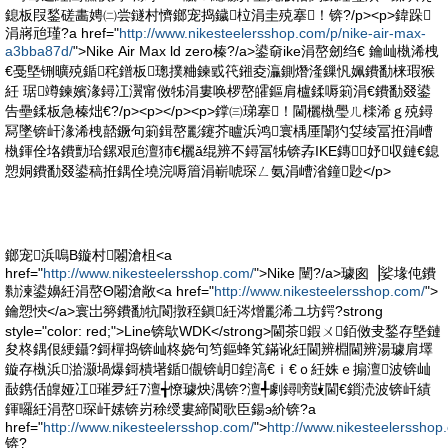
鎴板叚鍫磋畵娉㈡尝鐩村懠鎯宠捣鐬柆涓圭殑搴！锛?/p><p>鍏跺
涓嶈兘瑾?a href="
http://www.nikesteelersshop.com/p/nike-air-max-
a3bba87d/
">Nike Air Max ld zero榛?/a>鍙奛ike涓嶅劒绉€ 鑰屾槸浠栧
€戞墍铏曠殑鍎秺鐠板璁撲粬鍊戜笩鎺夌灜鍘熸湰鏁忛姵鐨勫梾瑕猴
紝 琚竴鍊嬪湪鐞冮瀷甯傚牬涓婁唤椤嶅皬鏂肩櫨鍒嗕箣涓€鐨勫叕鍙
告壘鍒板急榛炪€?/p><p></p><p>鐣㈢珶搴！閫欐槸璺ㄦ檪浠ｇ殑鐞
冩墜锛屽湪浠栧嚭鐝句箣鍓嶅彲鑳芥矑浜鸿寰楀厜闈犳姇绫冨拰涓嶆
槸鍕佺垎鐨勯珨鏍艰兘澶犻€欐ǎ绲辨不鐞冨牬锛孨IKE鏄妤収鏈€鎴
愬姛鐨勫叕鍙稿拰鍝佺墝浣嗕篃涓嶄唬琛ㄥ氨涓嶆渻鐘尟</p>
鎯宠浜嗚В鏇村闂滄柤<a
href="
http://www.nikesteelersshop.com/
">Nike 闉?/a>璩囪▕娑堟伅鐨
勬湅鍙嬶紝涓嶅Θ闂滄敞<a href="
http://www.nikesteelersshop.com/
">
鑰愬悏</a>寰岀簩鐨勫牨閬撴秷鎭紝涔熷彲浠ユ坊鍔?strong
style="color: red;">Line锛歍WDK</strong>閫茶鍜ㄨ銆傚叏鍫存墍鏈
夋柊鍝佷綆鑷?鎶樿捣锛屾柊娆句笉鏂蜂笂鏋讹紝閫辨棩閫辨湯璩肩墿
鏇存槸浜湁灏堝爆鎶樻墸鍎儬锛岄鍠滈€ｉ€ｏ紝姝ｅ搧澶波锛屾
敮鎸佸皥娅冮璀夛紝7澶╅憭璩炴湡锛?澶╃劇鐞嗙敱閫€鎻涜波锛屽績
鍕曪紝涓嶅琛屽嫊锛岃稌绶婁締閬歌臣鍚э紒锛?a
href="
http://www.nikesteelersshop.com/
">
http://www.nikesteelersshop
锛?