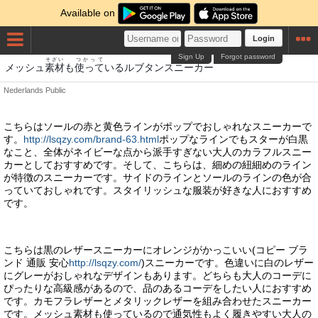
Available on
Login
Sign Up
Forgot password
そざい
つかって
メッシュ
素材
も
使って
いるルブタンスニーカー
Nederlands
Public
こちらはソールの赤と黄色ラインがポップでおしゃれなスニーカーで
す。
http://lsqzy.com/brand-63.html
ポップなラインでもスターが白黒
なこと、全体がネイビーな点から派手すぎない大人のカラフルスニー
カーとしておすすめです。そして、こちらは、細めの紐細めのライン
が特徴のスニーカーです。サイドのラインとソールのラインの色が合
っていておしゃれです。スタイリッシュな服装が好きな人におすすめ
です。
こちらは黒のレザースニーカーにオレンジがかっこいい(コピー ブラ
ンド 通販 安心
http://lsqzy.com/
)スニーカーです。色違いに白のレザー
にグレーがおしゃれなデザインもあります。どちらも大人のコーデに
ぴったりな高級感があるので、品のあるコーデをしたい人におすすめ
です。カモフラレザーとメタリックレザーを組み合わせたスニーカー
です。メッシュ素材も使っているので通気性もよく履きやすい大人の