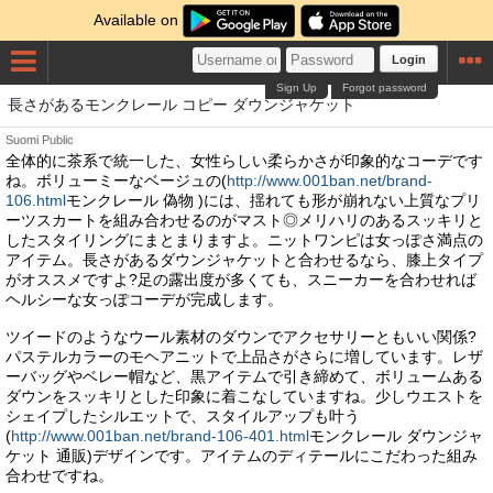
Available on
Login
Sign Up
Forgot password
長さがあるモンクレール コピー ダウンジャケット
Suomi
Public
全体的に茶系で統一した、女性らしい柔らかさが印象的なコーデです
ね。ボリューミーなベージュの(
http://www.001ban.net/brand-
106.html
モンクレール 偽物 )には、揺れても形が崩れない上質なプリ
ーツスカートを組み合わせるのがマスト◎メリハリのあるスッキリと
したスタイリングにまとまりますよ。ニットワンピは女っぽさ満点の
アイテム。長さがあるダウンジャケットと合わせるなら、膝上タイプ
がオススメですよ?足の露出度が多くても、スニーカーを合わせれば
ヘルシーな女っぽコーデが完成します。
ツイードのようなウール素材のダウンでアクセサリーともいい関係?
パステルカラーのモヘアニットで上品さがさらに増しています。レザ
ーバッグやベレー帽など、黒アイテムで引き締めて、ボリュームある
ダウンをスッキリとした印象に着こなしていますね。少しウエストを
シェイプしたシルエットで、スタイルアップも叶う
(
http://www.001ban.net/brand-106-401.html
モンクレール ダウンジャ
ケット 通販)デザインです。アイテムのディテールにこだわった組み
合わせですね。