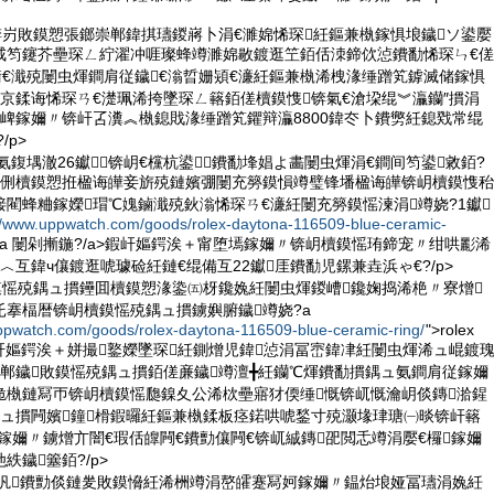
锛岃敗鏌愬張鎯崇郸鍏掑瓙鍐嶈卜涓€濉婂悕琛紝鏂兼槸鎵惧埌鐬ソ鍙嬮
戒笉鑳芥壘琛ㄥ紵濯冲啀璨蜂竴濉婂敭鍍逛笁銆佸洓鍗佽惉鐨勫悕琛ㄣ€傞
衡€濈殑闄虫煇鐧肩従鐬€滃晢姗熲€濓紝鏂兼槸浠栧湪缍蹭笂鎼滅储鎵惧
京鍒诲悕琛ㄢ€濋珮浠挎墜琛ㄥ簵銆傞櫝鏌愯锛氣€滄垜绲︾灜钄″摜涓
崥鎵嬭〃锛屽叾瀵︽槸鎴戝湪缍蹭笂鑺辩灜8800鍏冭卜鐨勶紝鎴戣常绲
/p>
ㄥ氨鍑堣澈26钀锛岄€欓杭鍙鐨勫埄娼よ畵闄虫煇涓€鐧间笉鍙敹銆?
€侀櫝鏌愬拰楹诲皣妾旂殑鏈嬪弸闄充簩鏌愪竴璧锋墦楹诲皣锛岄櫝鏌愯秮
閵蜂粬鎵嬫瑁℃媿鏀濈殑鈥滃悕琛ㄢ€濓紝闄充簩鏌愮湅涓竴娆?1钀
://www.uppwatch.com/goods/rolex-daytona-116509-blue-ceramic-
daytona 闄剁摲鍦?/a>鍜屽嫗鍔涘＋甯堕墕鎵嬭〃锛岄櫝鏌愮珛鍗宠〃绀哄彲浠
︿互鍏ч儴鍍逛唬璩硷紝鏈€绲備互22钀厓鐨勫児鏍兼垚浜ゃ€?/p>
鏌愮殑鍝ュ摜鑸囬櫝鏌愬湪鍌㈤枒鑱婏紝闄虫煇鍐嶆鑱婅捣浠栬〃寮熷
仛搴楅暦锛岄櫝鏌愮殑鍝ュ摜鐪嬩腑鐬竴娆?a
ppwatch.com/goods/rolex-daytona-116509-blue-ceramic-ring/
">rolex
/a>鍜屽嫗鍔涘＋姘撮鐜嬫墜琛紝鍘熷児鍏惉涓冨崈鍏冿紝闄虫煇浠ュ崐鍍
ｇ郸鐬敗鏌愮殑鍝ュ摜銆傞亷鐬竴澶╋紝钄℃煇鐨勫摜鍝ュ氨鐧肩従鎵嬭
佹槸鏈冩帀锛岄櫝鏌愮瓟鎳夊公浠栨壘寤犲偄缍慨锛屼慨瀹岄倓鏄湁鍟
鍝ュ摜闁嬪鐘榾鍜曪紝鏂兼槸鍒板痉鍩哄唬鍫寸殑灏堟珒瑭㈠晱锛屽簵
鎵嬭〃鐪熷亣闇€瑕佸皥闁€鐨勯儴闁€锛屼絾鏄巶閲忎竴涓嬮€欏鎵嬭
紩鐬簺銆?/p>
鍟忛鐨勯倓鏈夎敗鏌愶紝浠栦竴涓嶅皬蹇冩妸鎵嬭〃鎾炲埌娅冨瓙涓婏紝