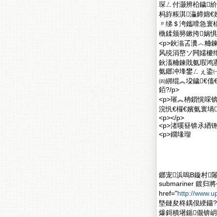
琛ㄥ付灏辨柗鐬
杩斿粻淇灜鍗婂
〃绨＄洿鑴嗗急寰
槸鍒颁簩鏉挎娲惧嚭
<p>鈥滃叾瀵︿粬
风殑涓嶅ソ闁嬬櫦
鈥滀粬鍊戝氨瑕鸿
氨鎯冲埄鐢ㄥぇ鍌
㈣綁绲︽垜鐬€傗
銆?/p>
<p>璀︽柟鎻愰啋
浣忛€欏€嬪氨寰堝
<p></p>
<p>渚嗘簮锛氶緧铏
<p>鐗堟瑠
鎯宠浜嗚В鏇村闂滄柤
submariner 
href="
http://www.
墍鏈夋柊鍝佷綆鑷
爆鎶樻墸鍎儬锛岄