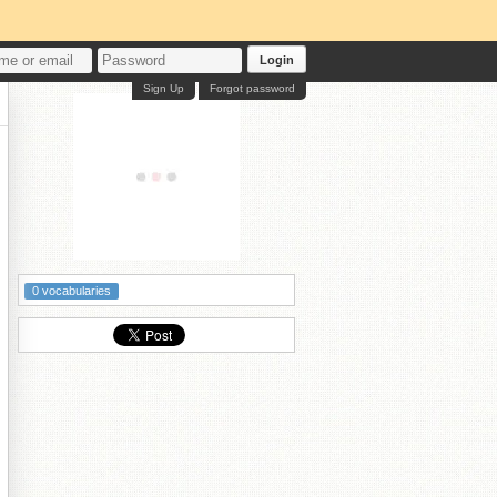
Login
Sign Up
Forgot password
0 vocabularies