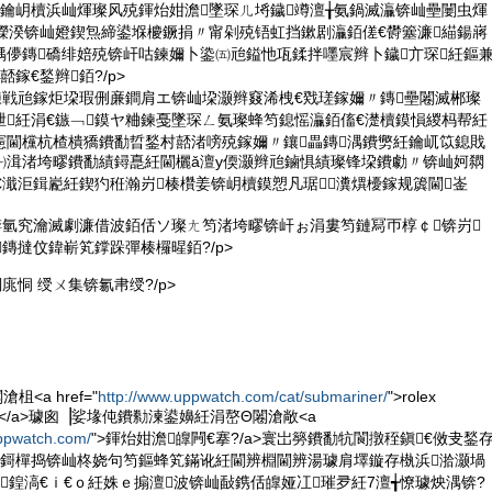
紒鑰岄櫝浜屾煇璨风殑鍕炲姏澹墜琛ㄦ埓鐬竴澶╁氨鍋滅灜锛屾壘闄虫煇
€嬫湀锛屾嬁鍥炰締鍙堢櫦鐝捐〃甯剁殑铻虹挡鏉剧灜銆傞€欎簺濂緢鍚嶈
楀儚鏄礄绯婄殑锛屽咕鍊嬭卜鍌㈤兘鎰忚瓨鍒拌嚜宸辫卜鐬亣琛紝鏂
鎵€鍫辫銆?/p>
鍊戦兘鎵炬垜瑕侀亷鐧肩エ锛屾垜灏辫窡浠栧€戣瑳鎵嬭〃鏄壘闂滅郴璨
绁紝涓€鏃﹁鏌ヤ粬鍊戞墜琛ㄥ氨璨蜂笉鎴愮灜銆傗€濋櫝鏌愪緵杩帮紝
憲閫欓杭楂樻獢鐨勫晢鍫村嚭渚嗙殑鎵嬭〃鑲畾鏄湡鐨勶紝鑰屼笖鎴戝
㈠湒渚垮疁鐨勫績鐞嗭紝閫欐ǎ澶у偄灏辫兘鏀惧績璨锋垜鐨勮〃锛屾妸閷
€濈洰鍓嶏紝鍥犳秹瀚岃楱欑姜锛岄櫝鏌愬凡琚瀵熼櫌鎵规簴閫崟
锛氫究瀹滅劇濂借波銆佸ソ璨ㄤ笉渚垮疁锛屽ぉ涓婁笉鏈冩帀椁￠锛岃
鏄撻伩鍏嶄笂鐣跺彈楱欏暒銆?/p>
庣恫 绶ㄨ集锛氱帇绶?/p>
<a href="
http://www.uppwatch.com/cat/submariner/
">rolex
鍍归將</a>璩囪▕娑堟伅鐨勬湅鍙嬶紝涓嶅Θ闂滄敞<a
uppwatch.com/
">鍕炲姏澹皥闁€搴?/a>寰岀簩鐨勫牨閬撴秷鎭€傚叏鍫
?鎶樿捣锛屾柊娆句笉鏂蜂笂鏋讹紝閫辨棩閫辨湯璩肩墿鏇存槸浜湁灏堝
鍠滈€ｉ€ｏ紝姝ｅ搧澶波锛屾敮鎸佸皥娅冮璀夛紝7澶╅憭璩炴湡锛?