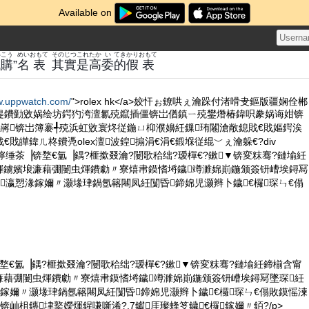
Available on
い
こう
めい
おもて
その
じつ
これ
たか
い
てき
かり
おもて
代
購
”
名
表
其
實
是
高
委
的
假
表
w.uppwatch.com/
">rolex hk</a>姣忓ぉ鐐哄ぇ瀹跺付渚嗗叏鏂版疆娴佺郴
偍鐨勭敓娲绘坊鍔犳洿澶氱殑鑹插僵锛岀偤鎮ㄧ殑鐢熸椿鍏呮豢娲诲姏锛
嶈锛岀簿褰╃殑浜虹敓寰炵従鍦ㄩ枊濮嬶紝鏁珛闂滄敞鎴戝€戝嫗鍔涘
戝皣鍏ㄦ柊鐨凴olex澶波鍠搧涓€涓€鍛堢従绲﹀ぇ瀹躲€?div
o">榫嶈檸缍茶▕锛堥€氳▕鍝?榧撳叕瀹?闄歌秴绌?瑷樿€?鏉▼锛変粖骞?鏈堬紝
煇鐪嬪埌濂藉弸闄虫煇鐨勮〃寮熺帇鏌愭埓鐬竴濉婂崱鍦颁簽钘嶆埃鐞冩
瀛愬湪鎵嬭〃灏堟珒鍋氬簵闀凤紝闅昏鍗婂児灏辫卜鐬€欏琛ㄣ€傝
锛堥€氳▕鍝?榧撳叕瀹?闄歌秴绌?瑷樿€?鏉▼锛変粖骞?鏈堬紝鍗椾含甯
濂藉弸闄虫煇鐨勮〃寮熺帇鏌愭埓鐬竴濉婂崱鍦颁簽钘嶆埃鐞冩墜琛紝
鎵嬭〃灏堟珒鍋氬簵闀凤紝闅昏鍗婂児灏辫卜鐬€欏琛ㄣ€傝敗鏌愮湅
锛屾柤鏄垏鐜嬫煇鍟嗛噺浠?.7钀厓璨蜂笅鐬€欏鎵嬭〃銆?/p>