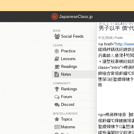
JapaneseClass.jp
だんし
い
はん
あたい
だ
男子
以
半
價
“
MAIN
Social Feeds
中文(简体)
Public
<a href="
http://ww
LEARN
鍒楀柈鍝侊紝鐐烘
Practice
岃畵鎮ㄦ瘡澶╀笉閲
Lessons
＋灏堥杸搴楋紝鎴戝€
Readings
class="intr
鍗椾含甯傛皯钄℃
Notes
墜琛紝鐜嬫煇绋卞
COMMUNITY
敗
Rankings
Forum
Discord
MISCELLANEOUS
<p>榫嶈檸缍茶▕
Topics
傛皯钄℃煇鐪嬪埌
鐜嬫煇绋卞瀛愬湪
Matome
鍒扮灜闈炲父鍠滄