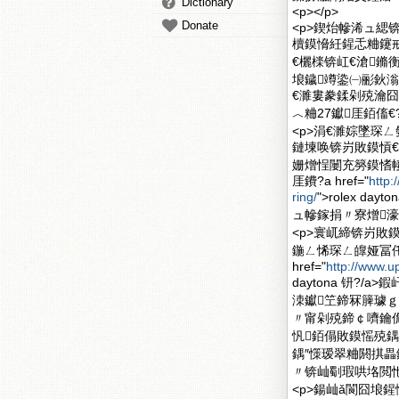
Dictionary
<p></p>
Donate
<p>鍥炲幓浠ュ緦
櫝鏌愶紝鍟忎粬鑳
€欐檪锛屸€滄鏅
埌鐬竴鍌㈠彨鈥滃
€濉婁豢鍒剁殑瀹囧
︿粬27钀厓銆傗€?
<p>涓€濉婃墜琛
鏈堜唤锛岃敗鏌愩
姗熷悜闄充簩鏌愭帹
厓鐨?a href="
http
ring/
">rolex 
ュ幓鎵捐〃寮熷濠
<p>寰屼締锛岃敗
鍦ㄥ悕琛ㄥ皥娅冨
href="
http://www.u
daytona 钘?
洓钀笁鍗冧簲璩
〃甯剁殑鍗￠嚌鑰
忛銆傝敗鏌愮殑
鍝″憡瑷翠粬閼掑畾
〃锛屾劅瑕哄垎閲忚
<p>鍚屾ǎ閬囧埌