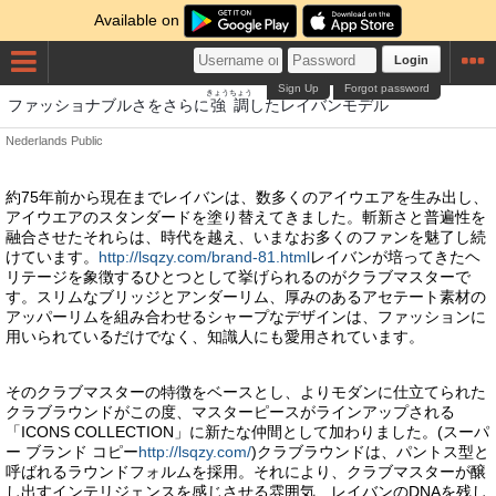
Available on
Login
Sign Up
Forgot password
きょうちょう
ファッショナブルさをさらに
強調
したレイバンモデル
Nederlands
Public
約75年前から現在までレイバンは、数多くのアイウエアを生み出し、
アイウエアのスタンダードを塗り替えてきました。斬新さと普遍性を
融合させたそれらは、時代を越え、いまなお多くのファンを魅了し続
けています。
http://lsqzy.com/brand-81.html
レイバンが培ってきたヘ
リテージを象徴するひとつとして挙げられるのがクラブマスターで
す。スリムなブリッジとアンダーリム、厚みのあるアセテート素材の
アッパーリムを組み合わせるシャープなデザインは、ファッションに
用いられているだけでなく、知識人にも愛用されています。
そのクラブマスターの特徴をベースとし、よりモダンに仕立てられた
クラブラウンドがこの度、マスターピースがラインアップされる
「ICONS COLLECTION」に新たな仲間として加わりました。(スーパ
ー ブランド コピー
http://lsqzy.com/
)クラブラウンドは、パントス型と
呼ばれるラウンドフォルムを採用。それにより、クラブマスターが醸
し出すインテリジェンスを感じさせる雰囲気、レイバンのDNAを残し