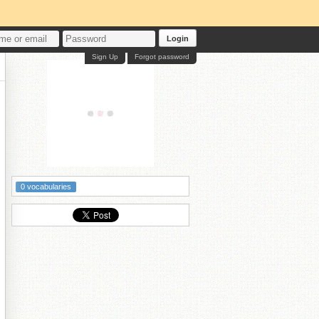
Login
Sign Up
Forgot password
0 vocabularies