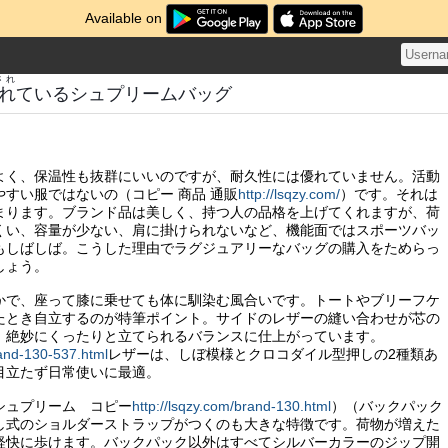
Available on
され
れ
ているシュプリームバッグ
よく、保温性も抜群にいいのですが、耐久性には優れていません。活動
すい服ではないの（コピー 商品 通販
http://lsqzy.com/
）です。それは
まります。ブランド品は美しく、持つ人の品格を上げてくれますが、荷
くい、容量が少ない、肩に掛けられないなど、機能面ではスポーツバッ
もしばしば。こうした理由でラグジュアリーなバッグの購入をためらっ
しょう。
かで、座って膝に乗せても体に馴染む風合いです。トートやブリーフケ
たとき自立するのが特筆ポイント。サイドのレザーの縫い合わせが芯の
、絶妙にくったりと立てられるバランスに仕上がっています。
rand-130-537.html
レザーは、しぼ模様とクロコダイル型押しの2種類あ
目立たず日常使いに最適。
シュプリーム コピー
http://lsqzy.com/brand-130.html
）（バックパック
し式のショルダーストラップがつくのも大きな特徴です。荷物が増えた
軽快に歩けます。バックパック以外はすべてシルバーカラーのジップ開