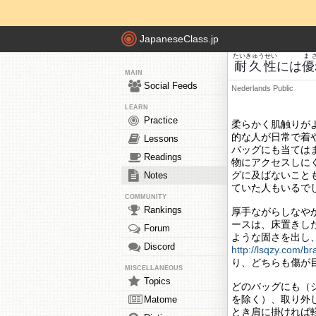
JapaneseClass.jp
たいきゅうせい
ま
耐久性
には
優
MAIN
Social Feeds
Nederlands
Public
LEARN
Practice
柔らかく肌触りが
的な人が日常で着や
Lessons
バッグにも当ては
Readings
物にアクセスしに
グに及ばないこと
Notes
ていた人もいるで
COMMUNITY
Rankings
厚手ながらしなや
ースは、床置きし
Forum
ような固さを出し
Discord
http://lsqzy.com/b
り、どちらも傷が
MISCELLANEOUS
Topics
どのバッグにも（
を除く）、取り外
Matome
とき肩に掛ければ