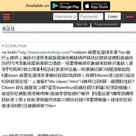
Available on
Login
Sign Up
Forgot password
し
だく
とう
斯
諾
登
き
中文(简体)
Public
<a href="
http://www.utechshop.com/
">citizen 鎵嬮尪灏堣常搴?/a>姣
忓ぉ鐐哄ぇ瀹跺付渚嗗叏鏂版疆娴佺郴鍒楀柈鍝侊紝鐐烘偍鐨勭敓娲绘
坊鍔犳洿澶氱殑鑹插僵锛岀偤鎮ㄧ殑鐢熸椿鍏呮豢娲诲姏锛岃畵鎮ㄦ瘡
澶╀笉閲嶈锛岀簿褰╃殑浜虹敓寰炵従鍦ㄩ枊濮嬶紝鏁珛闂滄敞鎴戝
€慶itizen 鎵嬮尪灏堣常搴楋紝鎴戝€戝皣鍏ㄦ柊鐨刢itizen澶波鍠搧涓
€涓€鍛堢従绲﹀ぇ瀹躲€?div class="intro">[鎽樿]涓€閮ㄧ磤閷勭墖銆?
Citizen 鍏夊嫊鑳藉コ閷?鍙奀itizenfour銆嬶紝鎻忕躬鐬柉璜剧櫥鍦ㄤ
縿缇呮柉鐨勫彟澶栦竴绋敓娲荤媭鎱嬨€?楱拌▕绉戞妧瑷?鐖嗗嚭鐖嗗
嚭鈥滄１閺￠杸鈥濋啘鑱炵殑鏂鐧伙紝鐩墠鐢熸椿鍦ㄤ縿缇呮柉銆
傚湪涓€鑸汉鐪嬩締锛?/div>