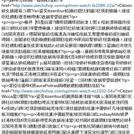
<p>[鎽樿]涓€閮ㄧ磤閷勭墖銆?a
href="
http://www.utechshop.com/up/men-watch-fe1086-12a/
">Citizen
鍏夊嫊鑳藉コ閷?/a>鍙奀itizenfour銆嬶紝鎻忕躬鐬柉璜剧櫥鍦ㄤ縿缇
呮柉鐨勫彟澶栦竴绋敓娲荤媭鎱嬨€?/p>
<p></p><p>楱拌▕绉戞妧瑷?鐖嗗嚭鐖嗗嚭鈥滄１閺￠杸鈥濋啘鑱炵殑
鏂鐧伙紝鐩墠鐢熸椿鍦ㄤ縿缇呮柉銆傚湪涓€鑸汉鐪嬩締锛屼粬鍙
兘閬庤憲鐛ㄨ嚜閫冧骸銆佸瘋瀵為洠鑰愮殑鎮叉厴鐢熸椿銆傜劧鑰屼
竴閮ㄦ湁闂滄柉璜剧櫥鐨勭磤閷勭墖鍗冲皣涓婃槧锛岄’绀轰粬鍦ㄤ縿缇
呮柉鐨勬棩瀛愰倓寰堟粙娼わ紝鍏朵腑琚粬鎷嬫鐨勫コ鍙嬶紝涔熷凡
缍撳埌淇勭緟鏂拰浠栭噸鑱氥€?/p><p>鍦ㄩ亷鍘讳竴骞翠腑锛屾柉璜
剧櫥鍦ㄤ縿缇呮柉鐨勭敓娲诲埌搴曟€庢ǎ锛屽獟楂斿叕浣堢敋灏戙€傛
摎鍫遍亾锛屼粬姣忓ぉ鍚冩媺闈㈠拰钖墖锛屽钩鏅傞柋璁€鏇哥睄锛屽
缈掍縿瑾炪€傚彟澶栧鏋滃湪闆㈤枊鑷繁鐨勫眳鎵€鏅傦紝鏂鐧荤
⒑淇″彈鍒板叾浠栦汉鐨勭洠瑕栥€?/p><p>涓嶉亷锛屼竴閮ㄧ磤閷勭墖
锛屾弿绻灜鏂鐧诲湪淇勭緟鏂殑鍙﹀涓€绋敓娲荤媭鎱嬨€?/p>
<p>濯掗珨瑷樿€匧auraPoitras鎷嶆敐鐨勭磤閷勭墖銆?a
href="
http://www.utechshop.com/up/men-watch-ec1032-54x/
">Citizen
Wicca鐜懓閲?/a>鍙奀itizenfour銆嬪皣鏂兼湰鏈?4鏃ュ湪闆诲奖闄笂
鏄狅紝绱€閷勭墖鐨勪竴浜涚窗绡€琚獟楂旂嵅寰椼€傛渶鏈夋埐鍔囨
€х殑鍏у鏄柉璜剧櫥鍜屾浘缍撹浠栨媼妫勭殑濂冲弸锛屽凡缍撻噸鏂
板湗鑱氥€?/p><p>浠栫殑濂冲弸鍚嶅彨绫崇埦鏂紙LindsayMills锛夛
紝浠栧€戝€嗙洰鍓嶄竴璧风敓娲诲湪鑾柉绉戙€傜磤閷勭墖绋憋紝鍏╀
汉閬庤憲骞哥鐨勫偄搴敓娲汇€?/p><p>鎿氬牨閬擄紝鍘诲勾锛屾柉
璜剧櫥閫冧骸棣欐腐锛屼甫闁嬪閫氶亷鑻卞湅琛涘牨灏嶅鎶湶缇庡