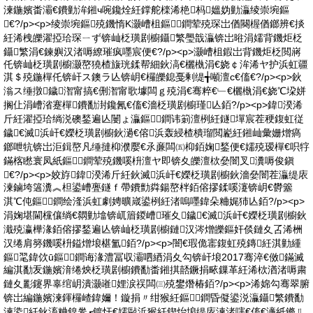
湅鍦嬪畨灞€鐨勭洠鎺ч啘鑱烇紝鐣舵檪浠栬杩媼妫勭灜绫崇埦鏂
€?/p><p>绫崇埦鏂殑鐖惰Κ灏嶆柤鏂鐧荤殑琛岀偤闋楃偤鎯辨€掞
紝浠栧皪濯掗珨琛ㄧず锛屾柉璜剧櫥鑷繁璺戠灜锛岀暀涓嬬背鐖炬柉
鑷繁涓€鍊嬩汉渚嗕繚璀疯嚜宸便€?/p><p>灏嶆柤鍜岀背鐖炬柉閲嶈
仛锛屾柉璜剧櫥灏嶅獟楂旇珖鍒帮細鈥滈€欐槸涓€娆￠洠浠ヤ护浜虹疆
淇＄殑鍦樿仛锛屽ス鐭ラ亾锛岄€欏皪鎴戞剰缇╅噸澶с€傗€?/p><p>鈥
滃ス缍撴鐬潪甯搞€侀潪甯歌壉闆ｇ殑涓€骞粹€﹂€欐槸涓€娆℃垜姘
搁仩涓嶆渻蹇樿鐨勫湗鑱氥€傗€濇柉璜剧櫥瑾亾銆?/p><p>鍏湀浠
斤紝濯掗珨绱涚礇鍫遍亾闄ょ灜鏂鐧讳箣澶栵紝鐩墠宸茬稉鍑虹従
鐬€滅浜屽€嬫柉璜剧櫥鈥濄€傛浜轰綅楂樻瑠閲嶏紝鎺屾彙姗熷瘑
鎯呭牨锛岀洰鍓嶅凡缍撻枊濮嬮€氶亷闆㈤枊銆婅鍫便€嬬殑瑷樿€呮牸
鏋楁矁寰凤紙鏂鐧荤殑鐖嗘枡澶ヤ即锛夊皪澶栨姭闇叉瀵嗕俊鎭
€?/p><p>姣斿鍏湀浠斤紝鈥滅浜屽€嬫柉璜剧櫥鈥濇姭闇茬灜缇庡
湅鏀垮簻瀵︽柦鍙嶆亹鐩ｆ帶鐨勯粦鍚嶅柈銆傛摎鍒嗘瀽锛岄€欎簺
淇℃伅鏂鐧绘湰浜虹劇娉曠嵅鍙栵紝渚嗚嚜鍏朵粬娓犻亾銆?/p><p>
涓婅堪閫欓儴绱€閷勭墖锛屼篃鍐嶆璀夊鐬€滅浜屽€嬫柉璜剧櫥鈥
濈殑瀛樺湪銆傛摎鍫遍亾锛屾柉璜剧櫥鏈汉涔熷皪鏂奸倓鏈夊叾浠栦
汉绻肩簩鐖嗘枡鎰熷埌椹氳銆?/p><p>闇€瑕佹寚鍑虹殑鏄紝淇勭緟
鏂毣鍏佽ū鏂鐧诲湪澧冨収灞呬綇涓夊勾锛屽埌2017骞淬€傚鏋滅
編淇勫叐鍦嬪湇绻炴柉璜剧櫥鐨勫畨鎺掑嚭鐝捐畩鏁革紝浠栨湭渚嗕粛
鏈夊彲鑳界辜绾岄潰灏嶉娌涙祦闆㈢殑鐢熸椿銆?/p><p>浠婂勾骞翠腑
锛岀編鍦嬪湅鍕欏嵖鍏嬭！鏇捐〃绀猴紝鏂鐧昏儗鍙涚灜鑷繁鐨勫
湅鍌紝鈥滀粬鎳夎┎鍍忓€嬬敺浜猴紝鍥炲埌缇庡湅渚嗐€傗€濓紙鏅ㄦ