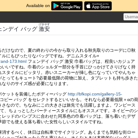
Available on
げきやす
ェンデイ バッグ
激安
るだけなので、夏の終わりの今から取り入れる秋先取りのコーデに◎秋
イルにもぴったりなバッグですね。デニムスタイル+
brand-173.html
フェンデイ バッグ 激安 巾着バッグは、程良いカジュア
わいいですね。巾着のショルダー部分を手首にひっかけてさりげなく持
れスタイルにピッタリ。赤いスニーカーが挿し色になっていてやんちゃ
がとってもキュート?必要最低限の荷物に加え、タブレットも持ち歩きた
れなりのサイズ感が必要になります。
ポケットを装備したボディーバッグ
http://bfkopi.com/gallery-15-
 コピー バッグ をセレクトするといいかも。それなら必要最低限＋αの
きさなので。ちなみにこの大きさは旅先でも活躍しますよ。ワンピース
せて、ちょっとしたパーティースタイルにもオススメです。ネイビーのシ
とレッドのパンプスに合わせた同系色の巾着バッグは、落ち着いたデザ
季節でも使える落ち着いた女性らしいスタイルですね。
解消するべく、休日は自転車でサイクリング。あくまでも気軽な街ロー
るショップがあったら立ち寄りたい。そんなときは本格的なバッグよ