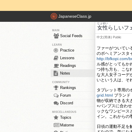
JapaneseClass.jp
じょせい
女性
らしいフ
MAIN
Social Feeds
中文(简体)
Public
LEARN
ファーがついてい
Practice
のボヘミアンスタ
Lessons
http://bfkopi.com/
ル感がとってもか
Readings
つ持ち方も、こな
Notes
な大人女子コーデ
いという人は、そ
COMMUNITY
Rankings
タブレット専用の
grid.html
ブランド
Forum
物が収納できる大
Discord
+パンプスに合わ
ックなワンピース
MISCELLANEOUS
イン。これからの
Topics
Matome
日頃の運動不足を
ドなので、気にな