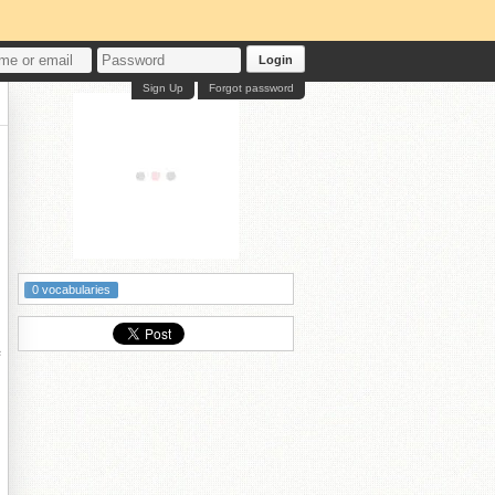
Login
Sign Up
Forgot password
0 vocabularies
荷