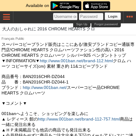
Available on
Login
Sign Up
Forgot password
大人のおしゃれに 2016 CHROME HEARTS クロ
Français
Public
スーパーコピーブランド販売はここにある!激安ブランドコピー通販専
門店!CHROME HEARTS クロムハーツファション性の高い 2016
CHROME HEARTS クロムハーツ シルバー925 ペンダントトップ
▼INFORMATION▼
http://www.001ban.net/brand-112.html
クロム ハ
ーツ コピーサイズ(cm) 素材 重さ約 11&コピーブランド
商品番号：BAN2016CHR-DZ044
品 番：BAN2016CHR-DZ044-1
ブランド：
http://www.001ban.net/
スーパーコピー品CHROME
HEARTS クロムハーツ
▼コメント▼
001banへようこそ、ショッピングを楽しみに
▲ レディース 館の
http://www.001ban.net/brand-112-757.html
商品は
一緒に発注出来る
▲ＨＰ未掲載品でも他店の商品でも発注出来る
▲会員登録をせずに商品をご注文出来る下記のメールアドレスにご連