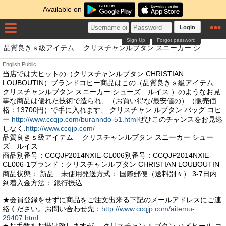
Available on
Login
Sign Up
Forgot password
品質良きｓ級アイテム クリスチャンルブタン スニーカー シ
English
Public
当店では大ヒットの（クリスチャンルブタン CHRISTIAN
LOUBOUTIN）ブランドコピー商品はこの（品質良きｓ級アイテム
クリスチャンルブタン スニーカー シューズ ルイス ）のようなお見
事な商品は優れた技術で造られ、（お買い得な/最安値の）（販売価
格：13700円）で手に入れます、 クリスチャン ルブタン バッグ コピ
ー
http://www.ccqjp.com/buranndo-51.html
ぜひこのチャンスをお見逃
しなく.
http://www.ccqjp.com/
品質良きｓ級アイテム クリスチャンルブタン スニーカー シュー
ズ ルイス
商品別番号：CCQJP2014NXIE-CL006別番号：CCQJP2014NXIE-
CL006-1ブランド：クリスチャンルブタン CHRISTIAN LOUBOUTIN
商品状態： 新品 未使用発送方式： 国際郵便（送料別々） 3-7日内
到着入金方法： 銀行振込
★会員登録をせずに商品をご注文出来る下記のメールアドレスにご連
絡ください。お問い合わせ先：
http://www.ccqjp.com/aitemu-
29407.html