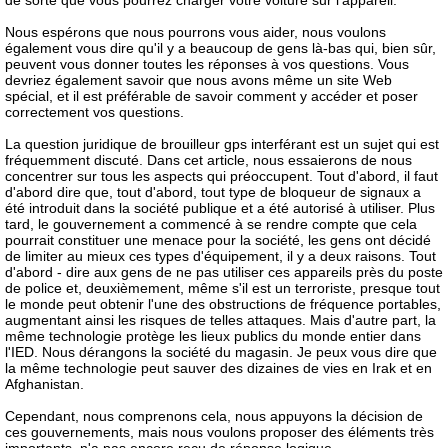
de sorte que vous pourrez charger votre voiture sur l'appareil.
Nous espérons que nous pourrons vous aider, nous voulons
également vous dire qu'il y a beaucoup de gens là-bas qui, bien sûr,
peuvent vous donner toutes les réponses à vos questions. Vous
devriez également savoir que nous avons même un site Web
spécial, et il est préférable de savoir comment y accéder et poser
correctement vos questions.
La question juridique de brouilleur gps interférant est un sujet qui est
fréquemment discuté. Dans cet article, nous essaierons de nous
concentrer sur tous les aspects qui préoccupent. Tout d'abord, il faut
d'abord dire que, tout d'abord, tout type de bloqueur de signaux a
été introduit dans la société publique et a été autorisé à utiliser. Plus
tard, le gouvernement a commencé à se rendre compte que cela
pourrait constituer une menace pour la société, les gens ont décidé
de limiter au mieux ces types d'équipement, il y a deux raisons. Tout
d'abord - dire aux gens de ne pas utiliser ces appareils près du poste
de police et, deuxièmement, même s'il est un terroriste, presque tout
le monde peut obtenir l'une des obstructions de fréquence portables,
augmentant ainsi les risques de telles attaques. Mais d'autre part, la
même technologie protège les lieux publics du monde entier dans
l'IED. Nous dérangons la société du magasin. Je peux vous dire que
la même technologie peut sauver des dizaines de vies en Irak et en
Afghanistan.
Cependant, nous comprenons cela, nous appuyons la décision de
ces gouvernements, mais nous voulons proposer des éléments très