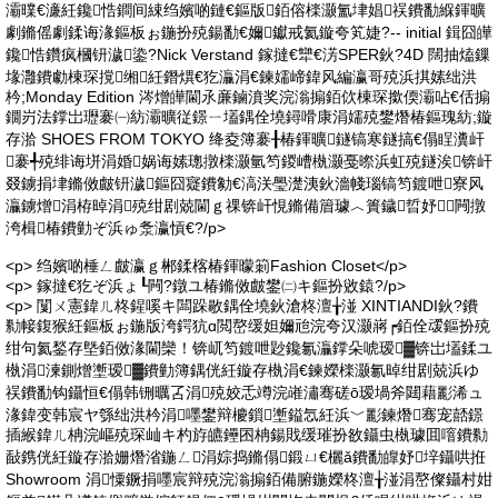
灞曗€濓紝鑱悎鐧间綀绉嬪啲鏈€鏂版銆傛檪灏氳垏娼祦鐨勫緥鍕曠
劇鏅傜劇鍒诲湪鏂板ぉ鍦扮殑鍚勫€嬭钀戒氦鏇夸笂婕?-- initial 鍓囧皣
鑱悎鑽疯槶钘濊鍌?Nick Verstand 鎵撻€犫€淓SPER鈥?4D 闊抽熆鏁
堟灉鐨勮棟琛撹缃紝鐕熼€犵灜涓€鍊嬬崹鍏风編瀛哥殑浜掑嫊绌洪
枔;Monday Edition 涔熷皣閫氶亷鏀濆奖浣滃搧銆佽棟琛撳偄灞呫€佸搧
鐗岃法鐣岀瓑褰㈠紡灞曠従鐛ㄧ壒鍝佺墝鐞嗗康涓嬬殑鐢熸椿鏂瑰紡;鏇
存湁 SHOES FROM TOKYO 绛夌簿褰╂椿鍕曠鐩镐寒鐩搞€傝睈瀵屽
褰╃殑绯诲垪涓婚娲诲嫊璁撴檪灏氫笉鍐嶆槸灏戞暩浜虹殑鐩涘锛屽
叕鐪捐垏鏅傚皻钘濊鏂囧寲鐨勨€滈浂璺濋洟鈥濇帴瑙镐笉鍍呭寮风
灜鐪熷涓栫晫涓殑绀剧兢閫ｇ祼锛屽悓鏅備篃璩︿簣鐬晢妤┖闁撴
洿楫椿鐨勭ぞ浜ゅ洜瀛愩€?/p>
<p> 绉嬪啲棰ㄥ皻瀛ｇ郴鍒楁椿鍕曚箣Fashion Closet</p>
<p> 鎵撻€犵ぞ浜ょ┖闁?鐓ユ椿鏅傚皻鐢㈡キ鏂扮敓鎱?/p>
<p> 闅ㄨ憲鍏ㄦ柊鍟嗘キ闆跺敭鍝佺墝鈥滄柊澶╁湴 XINTIANDI鈥?鐨
勬帹鍑猴紝鏂板ぉ鍦版洿鍔犺ɑ閲嶅缓妲嬭兘浣夸汉灏嶈┍銆佺叆鏂扮殑
绀句氦鍫存墍銆傚湪閫欒！锛屼笉鍍呭尟鑱氱灜鐣朵唬瑷▓锛岀壒鍒ユ
槸涓湅鍘熷壍瑷▓鐨勭簿鍝侊紝鏇存槸涓€鍊嬫檪灏氱晫绀剧兢浜ゆ
祦鐨勫钩鑷恒€傝韩铏曞叾涓殑姣忎竴浣嶉潚骞磋ō瑷堝斧閮藉彲浠ュ
湪鍏变韩宸ヤ綔绌洪枔涓嚜鐢辩櫦鎻壍鎰忥紝浜﹀彲鍊熸骞宠嚭鐛
插緱鍏ㄦ柟浣嶇殑琛屾キ杓斿皫鑸囨柟鍚戝缓璀扮敋鑷虫槸璩囬噾鐨勬
敮鎸侊紝鏇存湁姗熸渻鍦ㄥ涓婃捣鏅傝鍛ㄩ€欐ǎ鐨勫皥妤垶鑷哄拰
Showroom 涓憟鐝捐嚜宸辩殑浣滃搧銆備腑鍦嬫柊澶╁湴涓嶅儏鑷村姏