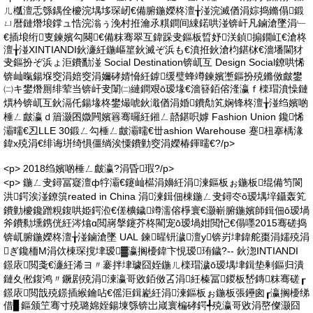
ㄦ槬澶忎綔鍝佺櫦浣堣垑琛屻€備腑鍦嬫柊澶╁湴浣滅偤涓婃捣鏅傝鍛
ㄩ暦鏈熸埌鐣ュ悎浣滃ぅ浼村拰瀹氶粸鐧间綀鍩哄湴锛屽凡鏀滄墜涓﹂
€插埌绗叓鍊嬪勾闋€備粖骞翠互鍏跺叏鏂板晢妤浂鍞搧鐗屸€滄柊
澶╁湴XINTIANDI鈥濓紝鍦嶇篂鈥滅ぞ浜も€濆拰鈥滄枃鍖栤€濇墦閫犲
叏鏂扮ぞ浜ょ洰鐨勫湴 Social Destination锛屼互 Design Social鐐哄悕
锛屾暣鍚堢窔涓婄窔涓嬭硣婧愶紝鎼缓璧蜂竴鍊嬪壍鏂扮殑鏅傚皻鐢
㈡キ鐢熸厠绯荤当锛屽叏闈㈡縺鐧艰ō瑷堟€濇簮銆傛湰瀛ｆ檪瑁濆懆鏈
熼枔锛屼互鈥滆仛鍚堟柊鐢熶唬鈥濈偤涓婚鐨勪笂娴锋柊澶╁湴绉嬪啲
棰ㄥ皻瀛ｄ篃灏囨媺闁嬪簭骞曪紝鎺ㄥ嚭鍖呮嫭 Fashion Union 鑱悕
灞曘€丒LLE 30鍛ㄥ勾棰ㄥ皻灞曘€丗ashion Warehouse 蹇杻搴楀湪
鍏х殑涓€绯诲垪绮惧僵绱涘憟鐨勭窔涓嬫椿鍕曘€?/p>
<p> 2018绉嬪啲棰ㄥ皻瀛?涓昏瑕?/p>
<p> 鍦ㄥ叏鐞冨寲澶ф牸灞€鑳屾櫙涓嬶紝涓湅鏂板ぉ鍦板绲備笉閬
洪鍔涘湴鐐篊reated in China 涓湅鍓佃棟鍦ㄥ叏鐞冭ō瑷堣垶鑷轰笂
鐨勭櫦鑱蹭粯鍑哄姫鍔涖€傞櫎鐬竴濡傛棦寰€灏嶄腑鍦嬪師鍓佃ō瑷堝
斧鐨勬壎鎸侊紝涔熻ɑ閲嶈搫鑳芥柊閵宠ō瑷堝姏閲忋€傝嚜2015骞磋捣
锛屼腑鍦嬫柊澶╁湴鏀滄墜 UAL 鍊暒钘濊澶у锛岃垏鍏舵棗涓嬬殑涓
ぎ鑱栭Μ涓佽棟琛撹垏瑷▓瀛搁櫌鍏卞悓瑷珛鐬?-- 鈥淴INTIANDI
鐛庡閲戔€濓紝浠ヨ〃褰拌垏璩囧姪鍦ㄦ檪瑁濊ō瑷堣垏鍓垫剰鏂归潰
鏈夊倯鍑鸿〃鐝剧殑涓湅瀛哥敓銆傚叾涓紝榛冨鍐板嵆鏄粖骞磋┎
鐛庡閲戠殑鐛插緱鑰呫€傜洰鍓嶏紝涓湅鏂板ぉ鍦板張鑸囪┎瀛搁櫌绨
借▊鏂颁笁骞寸殑璐婂姪鍚堜綔锛岀嵅寰楄硣鍔╃殑瀛哥敓涓嶅儏灏囧