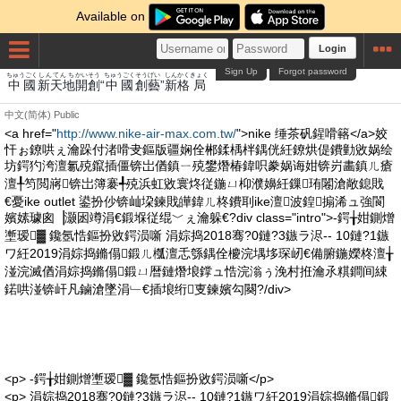
Available on
Login
Sign Up
Forgot password
ちゅうごく
しんてんち
かい
そう
ちゅうごく
そう
げい
しん
かく
きょく
中國
新天地
開
創
“
中國
創
藝
”
新
格
局
中文(简体)
Public
<a href="
http://www.nike-air-max.com.tw/
">nike 缍茶矾鍟嗗簵</a>姣
忓ぉ鐐哄ぇ瀹跺付渚嗗叏鏂版疆娴佺郴鍒楀柈鍝侊紝鐐烘偍鐨勭敓娲绘
坊鍔犳洿澶氱殑鑹插僵锛岀偤鎮ㄧ殑鐢熸椿鍏呮豢娲诲姏锛岃畵鎮ㄦ瘡
澶╀笉閲嶈锛岀簿褰╃殑浜虹敓寰炵従鍦ㄩ枊濮嬶紝鏁珛闂滄敞鎴戝
€憂ike outlet 鍙扮仯锛屾垜鍊戝皣鍏ㄦ柊鐨刵ike澶波鍠搧浠ュ強閬
嬪嫊璩囪▕灏囦竴涓€鍛堢従绲﹀ぇ瀹躲€?div class="intro">-鍔╁姏鍘熷
壍瑷▓ 鑱氬悎鏂扮敓鍔涢噺 涓婃捣2018骞?0鏈?3鏃ラ浕-- 10鏈?1鏃
ワ紝2019涓婃捣鏅傝鍛ㄦ槬澶忎綔鍝佺櫦浣堣垑琛屻€備腑鍦嬫柊澶╁
湴浣滅偤涓婃捣鏅傝鍛ㄩ暦鏈熸埌鐣ュ悎浣滃ぅ浼村拰瀹氶粸鐧间綀
鍩哄湴锛屽凡鏀滄墜涓﹂€插埌绗叓鍊嬪勾闋?/div>
<p> -鍔╁姏鍘熷壍瑷▓ 鑱氬悎鏂扮敓鍔涢噺</p>
<p> 涓婃捣2018骞?0鏈?3鏃ラ浕-- 10鏈?1鏃ワ紝2019涓婃捣鏅傝鍛