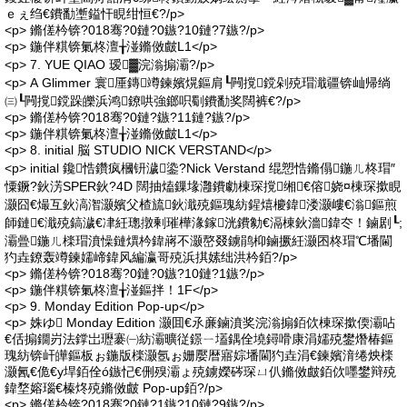
ｅぇ绉€鐨勫壍鎰忓睍绀恒€?/p>
<p> 鏅傞枔锛?018骞?0鏈?0鏃?10鏈?7鏃?/p>
<p> 鍦伴粸锛氭柊澶╁湴鏅傚皻L1</p>
<p> 7. YUE QIAO 瑷▓浣滃搧灞?/p>
<p> A Glimmer 寰厜鏄竴鍊嬪熀鏂肩┖闁撹鎲剁殑瑁濈疆锛屾帰绱
㈢┖闁撹鎲跺皪浜鸿鐐哄強鎯呮劅鐨勫奖闊裤€?/p>
<p> 鏅傞枔锛?018骞?0鏈?鏃?11鏈?鏃?/p>
<p> 鍦伴粸锛氭柊澶╁湴鏅傚皻L1</p>
<p> 8. initial 脳 STUDIO NICK VERSTAND</p>
<p> initial 鑱悎鑽疯槶钘濊鍌?Nick Verstand 绲愬悎鏅傝鍦ㄦ柊瑁″
憟鐝?鈥淓SPER鈥?4D 闊抽熆鏁堟灉鐨勮棟琛撹缃€傛娆¤棟琛撳睍
灏囧€熶互鈥滈潪灏嬪父楂旈鈥濈殑鏂瑰紡鍟熺櫦鍏溇灏嶁€滃鏂煎
師鏈€濈殑鎬濊€冿紝璁撴剰璀樺湪鎵洸鐨勨€滆棟鈥濇鍏冭！鏀剧┖;
灞曡鍦ㄦ檪瑁濆懆鏈熼枔鍏嶈不灏嶅叕鐪鹃枊鏀撅紝灏囨柊瑁℃墦閫
犳垚鐐轰竴鍊嬬崹鍏风編瀛哥殑浜掑嫊绌洪枔銆?/p>
<p> 鏅傞枔锛?018骞?0鏈?0鏃?10鏈?1鏃?/p>
<p> 鍦伴粸锛氭柊澶╁湴鏂拌！1F</p>
<p> 9. Monday Edition Pop-up</p>
<p> 姝ゆ Monday Edition 灏囬€氶亷鏀濆奖浣滃搧銆佽棟琛撳偄灞呫
€佸搧鐗岃法鐣岀瓑褰㈠紡灞曠従鐛ㄧ壒鍝佺墝鐞嗗康涓嬬殑鐢熸椿鏂
瑰紡锛屽皣鏂板ぉ鍦版檪灏氬ぉ姗嬮暦寤婃墦閫犳垚涓€鍊嬪湇绻炴檪
灏氥€佹€у垾銆佺ó鏃忋€侀殠灞ょ殑鐪嬫硶琛ㄩ仈鏅傚皻銆佽嚜鐢辩殑
鍏堥嫆瑙€榛炵殑鏅傚皻 Pop-up銆?/p>
<p> 鏅傞枔锛?018骞?0鏈?1鏃?10鏈?9鏃?/p>