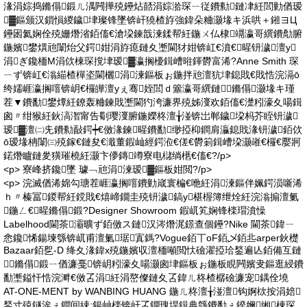
湪涓婃捣鏅傝鍛ㄦ湡闁撶殑鑸炶嚭涓婃湁琛ㄧ従鐨勬鏈冿紝閭勭偤瑷
▓鏂颁汉鎻愪緵鐬垏璨锋墜锛屽獟楂斿強鍏朵粬灏堟キ浜哄＋鎺ヨЦ
鑸囦氦娴佺殑姗熸渻銆傗€滄垜鍊戠湅鍒帮紝鍦ㄨ仏棣竵瀛哥繏鐨勪腑
鍦嬪鐢熼兘闈炲父鍔姏涓斿瘜鏈夊壍閫犲姏锛屸€濆€暒钘濊澶у
涓ぎ鑱栭Μ涓佽棟琛撹垏瑷▓瀛搁櫌鍓嶆暀鍕欎富浠?Anne Smith 琛
ㄧず锛屸€滃緢楂樿垐閫欐涓湅鏂板ぉ鍦拌兘澶犺垏鎴戝€戝悎浣滆ō
绔嬬崕瀛搁噾锛岄€欏皣澶уぇ骞姪閭ｄ簺瀛哥繏鏈鏅傝灏堟キ瑾
茬▼鐨勫鐢燂紝鐐轰粬鍊戝壍閫犳洿濂界殑姊濅欢銆傗€濋粌濠夊啺鍓
囪〃绀猴紝鈥滈潪甯告劅璎濅腑鍦嬫柊澶╁湴锛岀郸鐬垜杩芥眰钘濊
瑷▓澶㈡兂鐨勬敮鍔┿€傚湪鍊暒鐨勫缈掗枊鐧肩灜鎴戝湪钘濊銆佽
ō瑷堟柟闈㈢殑鎵€鏈夋€濈董鍜屾經鍔涖€傞€欎箣鍓嶆垜灏嶉€欏€嬮牁
鍩熸矑鏈夎獚璀橈紝灏卞儚鏄竴寮电櫧绱欍€傗€?/p>
<p> 寮峰挤鑱墜 璩﹁兘涓湅瑷▓鏂板姏閲?/p>
<p> 浣滅偤浠婂勾瑭茬崕瀛搁噾鐨勭嵅寰楄€咃紝涓湅鏂伴姵鍔涢噺浠
ｈ〃榛冨鍐帮紝鎲戝€熺崹鐗圭殑钘濊鎬у椹楃簿绁烇紝浣滃搧澶氭
鍦ㄥ€暒鏅傝鍛?Designer Showroom 鍜屼笂娴锋檪瑁濆懆
Labelhood閫茶灞曠ず銆傚ス鏈汉涔熸浘鐛查個鑸?Nike 閫茶鍏ㄧ
悆鑱悕鍚堜綔锛屼甫澶氭琚寘鎷?Vogue銆丅oF銆乄銆丠arper鈥檚
Bazaar銆乮-D 绛夊湪鍏х殑鍦嬪収澶栭噸閲忕礆濯掗珨鍫遍亾銆備互鏈
鏅傝鍛ㄧ偤濂戞锛岄粌濠夊啺灏囪垏鏂板ぉ鍦板睍闁嬪叏鏂逛綅鐨
勫壍鎰忓悎浣溿€傚叾涓紝涓嶅儏鏈夊叾鍏ㄦ柊楂樼礆濂宠鍝佺墝
AT-ONE-MENT by WANBING HUANG 鍦ㄦ柊澶╁湴澶钩婀栨按涓婄
鍫寸殑鐩涘ぇ鐧间綀;鍚屾檪锛屽叾鐗瑰垾鍓典綔鐨勫ぇ鍨嬭缃棟琛