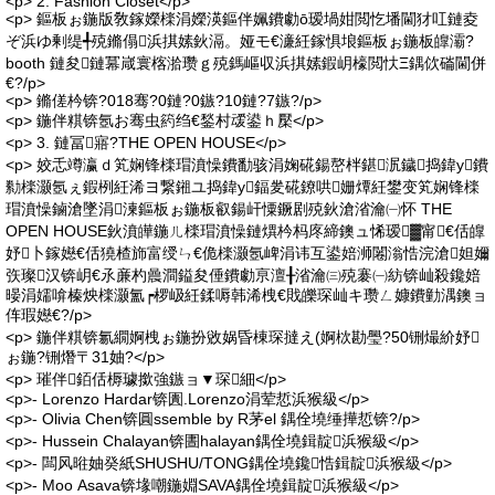
<p> 2. Fashion Closet</p>
<p> 鏂板ぉ鍦版敎鎵嬫檪涓嬫渶鏂伴姵鐨勮ō瑷堝姏閲忔墦閫犲叿鏈夌
ぞ浜ゆ剰缇╃殑鏅傝浜掑嫊鈥滆。娅モ€濓紝鎵惧埌鏂板ぉ鍦板皥灞?
booth 鏈夋鏈冪嵅寰楁湁瓒ｇ殑鎷嶇収浜掑嫊鍜岄檺閲忕Ξ鍝佽磮閫併
€?/p>
<p> 鏅傞枔锛?018骞?0鏈?0鏃?10鏈?7鏃?/p>
<p> 鍦伴粸锛氬お骞虫箹绉€鍫村叆鍙ｈ檿</p>
<p> 3. 鏈冨寤?THE OPEN HOUSE</p>
<p> 姣忎竴瀛ｄ笂娴锋檪瑁濆懆鐨勫骇涓婅硴鍚嶅柈鍖泦鐬捣鍏у鐨
勬檪灏氬ぇ鍜栵紝浠ヨ繋鎺ユ捣鍏у鍢夎硴鐐哄姗燂紝鐢变笂娴锋檪
瑁濆懆鏀滄墜涓湅鏂板ぉ鍦板叡鍚屽憟鐝剧殑鈥滄渻瀹㈠怀 THE
OPEN HOUSE鈥濆皣鍦ㄦ檪瑁濆懆鏈熼枔杩庝締鐭ュ悕瑷▓甯€佸皥
妤卜鎵嬨€佸獟楂斾富绶ㄣ€佹檪灏氬崥涓讳互鍙婄浉闂滃悎浣滄妲嬭
矤璨汉锛岄€氶亷杓曟澗鎰夋倕鐨勮亰澶╂渻瀹㈢殑褰㈠紡锛屾殺鑱婄
暥涓嬬啽榛炴檪灏氳┍椤岋紝鍒嗕韩浠栧€戝皪琛屾キ瓒ㄥ嫝鐨勭湡鐭ョ
伡瑕嬨€?/p>
<p> 鍦伴粸锛氱繝婀栧ぉ鍦扮敓娲昏棟琛撻え(婀栨勘璺?50铏熶紒妤
ぉ鍦?铏熸〒31妯?</p>
<p> 璀伴銆佸槈璩撳強鏃ョ▼琛細</p>
<p>- Lorenzo Hardar锛圚.Lorenzo涓荤悊浜猴級</p>
<p>- Olivia Chen锛圓ssemble by R茅el 鍝佺墝缍撶悊锛?/p>
<p>- Hussein Chalayan锛圕halayan鍝佺墝鍓靛浜猴級</p>
<p>- 闆风暀妯癸紙SHUSHU/TONG鍝佺墝鑱悎鍓靛浜猴級</p>
<p>- Moo Asava锛堟嘲鍦婣SAVA鍝佺墝鍓靛浜猴級</p>