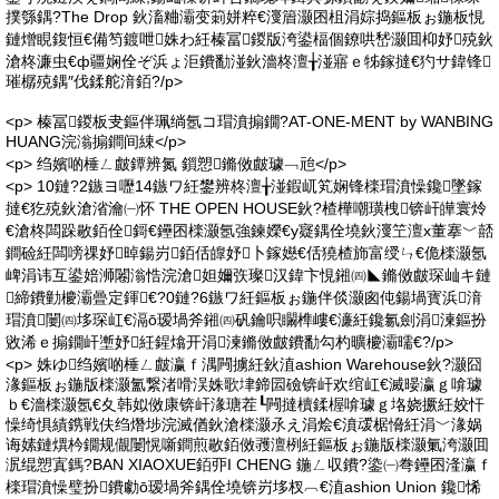
撲綔鍝?The Drop 鈥滀粬灞变箣姘粹€濅篃灏囨柤涓婃捣鏂板ぉ鍦板悓
鏈熷睍鍑恒€備笉鍍呭姝わ紝榛冨鍐版洿鍙楅個鐐哄嵆灏囬枊妤殑鈥
滄柊濂虫€ф疆娴佺ぞ浜ょ洰鐨勫湴鈥濇柊澶╁湴寤ｅ牬鎵撻€犳サ鍏锋
璀樼殑鍝″伐鍒舵湇銆?/p>
<p> 榛冨鍐板叏鏂伴珮绱氬コ瑁濆搧鐗?AT-ONE-MENT by WANBING
HUANG浣滃搧鐧间綀</p>
<p> 绉嬪啲棰ㄥ皻鐔辨氮 鎻愬鏅傚皻璩﹁兘</p>
<p> 10鏈?2鏃ヨ嚦14鏃ワ紝鐢辨柊澶╁湴鍜屼笂娴锋檪瑁濆懆鑱墜鎵
撻€犵殑鈥滄渻瀹㈠怀 THE OPEN HOUSE鈥?楂樺嘲璜栧锛屽皣寰炩
€滄柊闆跺敭銆佺鎶€鑸囨檪灏氬強鍊嬫€у寲鍝佺墝鈥濅笁澶х董搴﹀嚭
鐧硷紝闆嗙祼妤晫鍚岃銆佸皥妤卜鎵嬨€佸獟楂斾富绶ㄣ€佹檪灏氬
崥涓讳互鍙婄浉闂滃悎浣滄妲嬭矤璨汉鍏卞悓鎺㈣◣鏅傚皻琛屾キ鏈
締鐨勭櫦灞曡定鍕€?0鏈?6鏃ワ紝鏂板ぉ鍦伴倓灏囪伅鍚堝寳浜湇
瑁濆闄㈣垑琛屸€滆ō瑷堝斧鎺㈣矾鑰呮矙榫嶁€濓紝鑱氱劍涓湅鏂扮
敓浠ｅ搧鐗屽壍妤紝鍟熻开涓湅鏅傚皻鐨勫勾杓曠櫦灞曘€?/p>
<p> 姝ゆ绉嬪啲棰ㄥ皻瀛ｆ湡闁擄紝鈥淔ashion Warehouse鈥?灏囧
湪鏂板ぉ鍦版檪灏氳繋渚嗗洖姝歌垏鍗囩礆锛屽欢绾屸€滅暥瀛ｇ啽璩
ｂ€濇檪灏氬€夊韩姒傚康锛屽湪瑭茬┖闁撻櫝鍒楃啽璩ｇ垎娆撅紝姣忓
懆绮惧績鎸戦伕绉熸埗浣滅偤鈥滄檪灏氶え涓烩€濆叆椐愶紝涓﹀湪娲
诲嫊鏈熼枔鐗规儬闄愰噺鐧煎敭銆傚彟澶栵紝鏂板ぉ鍦版檪灏氭洿灏囬
泦绲愬寘鎷?BAN XIAOXUE銆丣I CHENG 鍦ㄥ収鐨?鍌㈠弮鑸囨湰瀛ｆ
檪瑁濆懆璧扮鐨勮ō瑷堝斧鍝佺墝锛岃垑杈︹€淔ashion Union 鑱悕