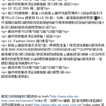
<p> 鍦伴粸锛氭柊澶╁湴鏅傚皻 澶╂鐣粖-寤婃</p>
<p> 10. ELLE 30th 棰ㄥ皻灞?/p>
<p> 鏈绉嬪啲棰ㄥ皻瀛ｏ紝鏂板ぉ鍦拌伅鍚堥珮绔コ鎬ф檪灏氶洔
蹇?ELLE China 鑸夎睛 ELLE 30 鍛ㄥ勾棰ㄥ皻灞曟毃鍘熷壍瑷▓棰ㄦ
牸灞曪紝鍚戣鐪惧睍绀烘敼闈╅枊鏀?0骞翠締鐨勬祦琛屾枃鍖栵紝瑙ｈ
畝涓湅鏈€鏂扮殑鍘熷壍娴佽銆?/p>
<p> 鏅傞枔锛?018骞?0鏈?2鏃?10鏈?0鏃?/p>
<p> 鍦伴粸锛氭柊澶╁湴鍗楄！鎴跺</p>
<p> 11. Fashion Union 鑱悕灞?/p>
<p> 鏂板ぉ鍦版檪灏氶泦绲?鍌㈠弮鑸囨湰瀛ｆ檪瑁濆懆鐨勮ō瑷堝斧鍝
佺墝 BAN XIAOXUE銆両MMI銆丣I CHENG銆丯n銆乊OUPPIE!锛岃伅
鍚堢櫦浣堢鍐渶鏂版锛屼甫鎻愪緵鏂板ぉ鍦板皥灞姌鎵ｏ紝浣挎秷
璨昏€呰繎璺濋洟鎺ヨЦ鍓嶆部鏅傚皻钘濊锛屾劅鍙楄ō瑷堝斧鐛ㄧ壒
鐨勯潏鎰熻垏鍊嬫€с€?/p>
<p> 鏅傞枔锛?018骞?0鏈?1鏃?10鏈?7鏃?/p>
<p> 鍦伴粸锛氭柊澶╁湴鏅傚皻-鑷繝璺矾</p>
鏂囩珷閷勫叆锛歈L
鎯宠浜嗚В鏇村闂滄柤<a href="
http://www.nike-air-
max.com.tw/c/woven/
">nike 绶ㄧ箶闉?/a>璩囪▕娑堟伅鐨勬湅鍙嬶紝
涓嶅Θ闂滄敞<a href="
http://www.nike-air-max.com.tw/
">nike outlet 鍙