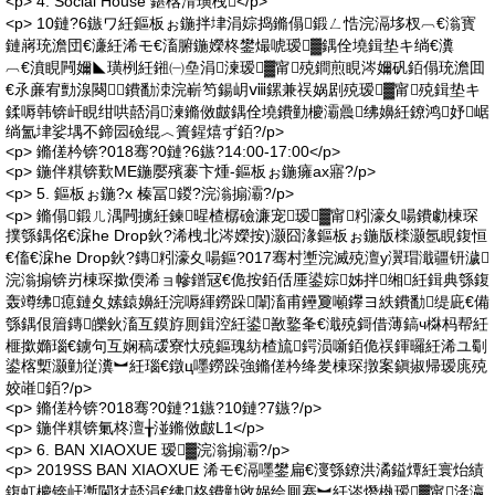
<p> 4. Social House 鍖楁湇璜栧</p>
<p> 10鏈?6鏃ワ紝鏂板ぉ鍦拌垏涓婃捣鏅傝鍛ㄥ悎浣滆垑杈︹€滃寳
鏈嶈珫澹団€濓紝浠モ€滀腑鍦嬫柊鐢熶唬瑷▓鍝佺墝鍓垫キ绱€瀵
︹€濆睍闁嬭◣璜栵紝鎺㈠皨涓湅瑷▓甯殑鐧煎睍涔嬭矾銆傝珫澹囬
€氶亷宥勯湶闋鐨勫洓浣嶄笉鍚岄ⅷ鏍兼祦娲剧殑瑷▓甯殑鍓垫キ
鍒嗕韩锛屽睍绀哄嚭涓湅鏅傚皻鍝佺墝鐨勭櫦灞曟绋嬶紝鐐鸿妤崌
绱氳垏娑堣不鍗囩礆绲︿簣鍟熺ず銆?/p>
<p> 鏅傞枔锛?018骞?0鏈?6鏃?14:00-17:00</p>
<p> 鍦伴粸锛歎ME鍦嬮殯褰卞煄-鏂板ぉ鍦癕ax寤?/p>
<p> 5. 鏂板ぉ鍦?x 榛冨鍐?浣滃搧灞?/p>
<p> 鏅傝鍛ㄦ湡闁擄紝鍊暒楂樼礆濂宠瑷▓甯粌濠夊啺鐨勮棟琛
撲綔鍝佲€淭he Drop鈥?浠栧北涔嬫按)灏囧湪鏂板ぉ鍦版檪灏氬睍鍑恒
€傗€淭he Drop鈥?鏄粌濠夊啺鏂?017骞村壍浣滅殑澶у瀷瑁濈疆钘濊
浣滃搧锛岃棟琛撳偄浠ョ幓鐠冦€佹按銆佸厜鍙婃姊拌缃紝鍓典綔鍑
轰竴绋瘜鏈夊嫊鎱嬶紝浣嗕緷鐒跺闈滀甫鑸夐噸鑻ヨ紩鐨勫缇庛€備
綔鍝佷篃鏄皪鈥滀互鏌斿厠鍓涳紝鍙敾鐜夆€濈殑鎶借薄鎬ч棥杩帮紝
榧撳嫷瑙€鐪句互娴稿叆寮忕殑鏂瑰紡楂旈鍔涢噺銆佹祦鍕曪紝浠ユ劅
鍙楁槧灏勭従瀵︼紝瑙€鐓ц嚜鐒跺強鏅傞枔绛夎棟琛撴案鎭掓帰瑷庣殑
姣嶉銆?/p>
<p> 鏅傞枔锛?018骞?0鏈?1鏃?10鏈?7鏃?/p>
<p> 鍦伴粸锛氭柊澶╁湴鏅傚皻L1</p>
<p> 6. BAN XIAOXUE 瑷▓浣滃搧灞?/p>
<p> 2019SS BAN XIAOXUE 浠モ€滆嚜鐢扁€濅綔鐐洪潏鎰燂紝寰炲績
鍑虹櫦锛屽壍閫犲嚭涓€绋柊鐨勭敓娲绘厠搴︼紝涔熸槸瑷▓甯湰瀛