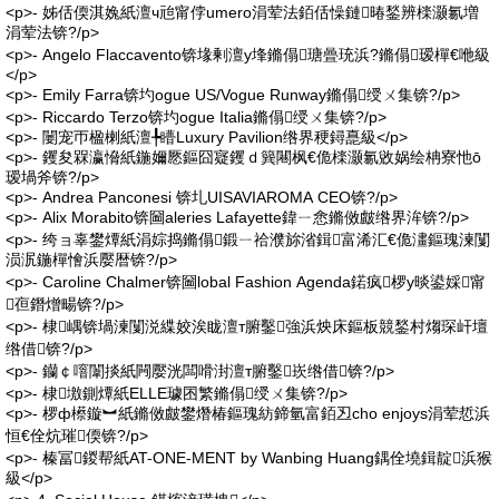
<p>- 姊佸偄淇婏紙澶ч兘甯侼umero涓荤法銆佸懆鏈暙鍫辨檪灏氱増
涓荤法锛?/p>
<p>- Angelo Flaccavento锛堟剰澶у埄鏅傝瑭曡珫浜?鏅傝瑷樿€咃級
</p>
<p>- Emily Farra锛圴ogue US/Vogue Runway鏅傝绶ㄨ集锛?/p>
<p>- Riccardo Terzo锛圴ogue Italia鏅傝绶ㄨ集锛?/p>
<p>- 闄宠帀楹楋紙澶╄矒Luxury Pavilion绺界稉鐞嗭級</p>
<p>- 钁夋槑瀛愶紙鍦嬭憠鏂囧寲钁ｄ簨闀枫€佹檪灏氱敓娲绘柟寮忚ō
瑷堝斧锛?/p>
<p>- Andrea Panconesi 锛圠UISAVIAROMA CEO锛?/p>
<p>- Alix Morabito锛圙aleries Lafayette鍏ㄧ悆鏅傚皻绺界洠锛?/p>
<p>- 绔ョ辜鐢燂紙涓婃捣鏅傝鍛ㄧ祫濮旀渻鍓富浠汇€佹澅鏂瑰湅闅
涢泦鍦樿懀浜嬮暦锛?/p>
<p>- Caroline Chalmer锛圙lobal Fashion Agenda鍩疯椤у晱鍙婇甯
亱鐕熷畼锛?/p>
<p>- 棣嵎锛堝湅闅涚緤姣涘眬澶т腑鑿強浜炴床鏂板競鍫村煼琛屽壇
绺借锛?/p>
<p>- 钄￠噾闈掞紙闁嬮洸闆嗗湗澶т腑鑿崁绺借锛?/p>
<p>- 棣墽鍘燂紙ELLE璩囨繁鏅傝绶ㄨ集锛?/p>
<p>- 椤ф櫒鏇︼紙鏅傚皻鐢熸椿鏂瑰紡鍗氫富銆丒cho enjoys涓荤悊浜
恒€佺炕璀偄锛?/p>
<p>- 榛冨鍐帮紙AT-ONE-MENT by Wanbing Huang鍝佺墝鍓靛浜猴
級</p>