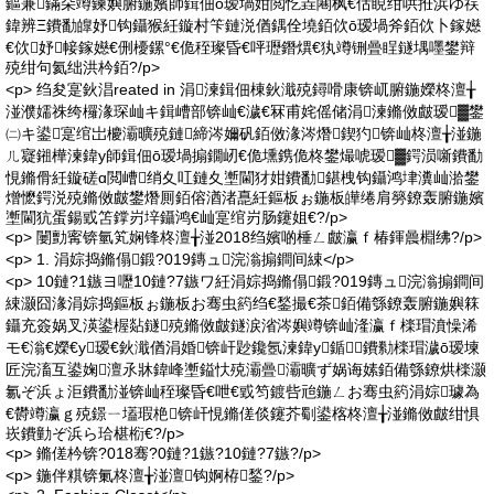
鏂兼鏋朵竴鍊嬩腑鍦嬪師鍓佃ō瑷堝姏閲忔垚闀枫€佸睍绀哄拰浜ゆ祦
鍏辨Ξ鐨勫皥妤钩鑷猴紝鏇村笇鏈涚偤鍝佺墝銆佽ō瑷堝斧銆佽卜鎵嬨
€佽妤帹鎵嬨€侀櫌鏍°€佹秷璨昏€呯瓑鐕熼€犱竴铏曡睈鐩堣嚜鐢辩
殑绀句氦绌洪枔銆?/p>
<p> 绉夋寔鈥淐reated in 涓湅鍓佃棟鈥濈殑鐞嗗康锛屼腑鍦嬫柊澶╁
湴濮嬬祩绔欏湪琛屾キ鍓嶆部锛屾€濊€冧甫姹傜储涓湅鏅傚皻瑷▓鐢
㈡キ鍙寔绾岀櫦灞曠殑鏈締涔嬭矾銆傚湪涔熸鍥犳锛屾柊澶╁湴鍦
ㄦ寲鎺樺湅鍏у師鍓佃ō瑷堝搧鐗屻€佹壎鎸佹柊鐢熶唬瑷▓鍔涢噺鐨勫
悓鏅傦紝鏇磋ɑ閲嶆绡夊叿鏈夊壍閫犲姏鐨勫鍖栧钩鑷鸿垏瀵屾湁鐢
熷懡鍔涚殑鏅傚皻鐢熸厠銆傛湭渚嗭紝鏂板ぉ鍦板皣绻肩簩鐐轰腑鍦嬪
壍閫犺蛋鍚戜笘鐣岃垶鑷鸿€屾寔绾岃肠鑳姐€?/p>
<p> 闄勯寗锛氫笂娴锋柊澶╁湴2018绉嬪啲棰ㄥ皻瀛ｆ椿鍕曟棩绋?/p>
<p> 1. 涓婃捣鏅傝鍛?019鏄ュ浣滃搧鐧间綀</p>
<p> 10鏈?1鏃ヨ嚦10鏈?7鏃ワ紝涓婃捣鏅傝鍛?019鏄ュ浣滃搧鐧间
綀灏囧湪涓婃捣鏂板ぉ鍦板お骞虫箹绉€鍫撮€茶銆備綔鐐轰腑鍦嬩箖
鑷充簽娲叉渶鍙楃煔鐩殑鏅傚皻鐩涙渻涔嬩竴锛屾湰瀛ｆ檪瑁濆懆浠
モ€滃€嬫€у瑷€鈥濈偤涓婚锛屽尟鑱氬湅鍏у鍎鐨勬檪瑁濊ō瑷堜
匠浣滀互鍙婅澶氶牀鍏峰壍鎰忕殑灞曡灞曠ず娲诲嫊銆備綔鐐烘檪灏
氱ぞ浜ょ洰鐨勫湴锛屾秷璨昏€呭€戜笉鍍呰兘鍦ㄥお骞虫箹涓婃璩為
€欎竴瀛ｇ殑鐛ㄧ壒瑕栬锛屽悓鏅傞倓鑳芥劅鍙楁柊澶╁湴鏅傚皻绀惧
崁鐨勭ぞ浜ら珨椹椼€?/p>
<p> 鏅傞枔锛?018骞?0鏈?1鏃?10鏈?7鏃?/p>
<p> 鍦伴粸锛氭柊澶╁湴澶钩婀栫鍫?/p>