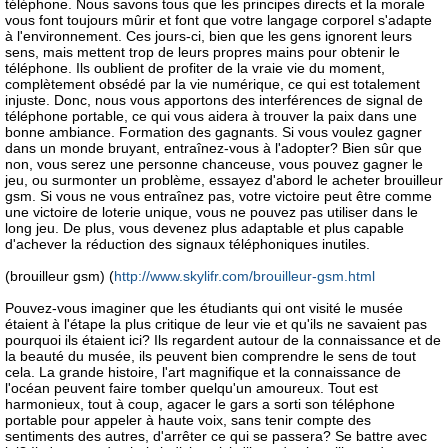
téléphone. Nous savons tous que les principes directs et la morale
vous font toujours mûrir et font que votre langage corporel s'adapte
à l'environnement. Ces jours-ci, bien que les gens ignorent leurs
sens, mais mettent trop de leurs propres mains pour obtenir le
téléphone. Ils oublient de profiter de la vraie vie du moment,
complètement obsédé par la vie numérique, ce qui est totalement
injuste. Donc, nous vous apportons des interférences de signal de
téléphone portable, ce qui vous aidera à trouver la paix dans une
bonne ambiance. Formation des gagnants. Si vous voulez gagner
dans un monde bruyant, entraînez-vous à l'adopter? Bien sûr que
non, vous serez une personne chanceuse, vous pouvez gagner le
jeu, ou surmonter un problème, essayez d'abord le acheter brouilleur
gsm. Si vous ne vous entraînez pas, votre victoire peut être comme
une victoire de loterie unique, vous ne pouvez pas utiliser dans le
long jeu. De plus, vous devenez plus adaptable et plus capable
d'achever la réduction des signaux téléphoniques inutiles.
(brouilleur gsm) (
http://www.skylifr.com/brouilleur-gsm.html
Pouvez-vous imaginer que les étudiants qui ont visité le musée
étaient à l'étape la plus critique de leur vie et qu'ils ne savaient pas
pourquoi ils étaient ici? Ils regardent autour de la connaissance et de
la beauté du musée, ils peuvent bien comprendre le sens de tout
cela. La grande histoire, l'art magnifique et la connaissance de
l'océan peuvent faire tomber quelqu'un amoureux. Tout est
harmonieux, tout à coup, agacer le gars a sorti son téléphone
portable pour appeler à haute voix, sans tenir compte des
sentiments des autres, d'arrêter ce qui se passera? Se battre avec