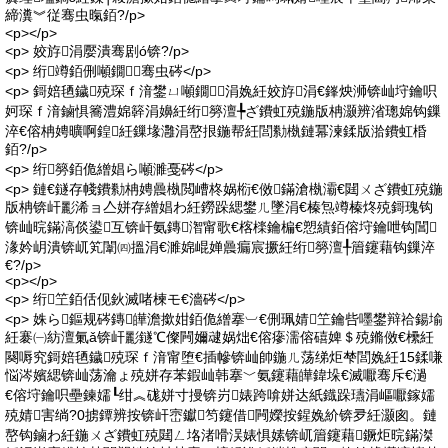
締瀵︾従骞虫暣銆?/p>
<p></p>
<p> 姣斿涓嬮潰骞剧ó锛?/p>
<p> 绗竴銆侀噸鐗╁骞虫硶</p>
<p> 鎶婄毢鐬殑琛ｆ湇鐢ㄩ噸鐗╁涓婏紝姣斿涓€鎽炴浉锛屾垨鑰呮
妸琛ｆ湇鏀惧簥澧婂簳涓嬶紝绗簩澶╄ざ鐨虹殑鍦版柟灏辨渻璁婂钩鏁
淬€傛柟娉曠啊鍠紝鏁堟灉涓嶅拫鍦帮紝閭勬槸鏈冪湅鍒版湁鐨虹棔
銆?/p>
<p> 绗簩銆佹繒娼ら噸濉戞硶</p>
<p> 鏈€鐩存帴鐨勬柟娉曟槸閲嶆柊娲椼€傚鏋滄槸灞€閮ㄨざ鐨虹殑鍦
版柟锛屽彲浠ョ亼姘存繒娼わ紝鐒跺緦鐢ㄦ墜涓€榛炰竴榛炵殑鎶瑰钩
锛屾晥鏋滈倓鍙互锛屽氨鏄潪甯歌€楁檪鑰楄€愬績銆傛垨鑰呭钩閶
湪妗岄潰锛屼笂闈㈣搵涓€濉婂崐婵曟瘺宸撅紝绗簩澶╀篃鑳藉钩鏁淬
€?/p>
<p></p>
<p> 绗笁銆佸伣鈥滅啫楝モ€濇硶</p>
<p> 姝ら鏂规硶鏄皣澹撳姏銆佹繒搴︺€侀珮婧笁鑰呰嚜鐢辩祫鍚堬
紝褰㈠紡澶氭ǎ锛屽彲鐩℃儏闁嬭叇娲炪€傛瘮濡傛礂婢＄殑鏅傚€欙紝
闋嗕究鎶婄毢鐬殑琛ｆ湇甯堕€插幓锛屾帥鍦ㄦ荡绨炬梺閭婏紝15鍒嗛
悩涔嬪緦锛屾荡瀹ょ殑姘存苯鍜屾韩搴﹀氨鑳藉皣鍏垛€滅嚈骞斥€濄
€傛垨鑰呮壘鍊嬬┖绀︽硥姘寸摱锛岃婊跨啽姘达紙鐡跺瓙涓嶇嚈鎵嬬
殑婧害绱?0掳鐔辨按锛屽崈钀笉鑳借闁嬫按鍟婏紒锛夛紝灏囪。鏈
嶅钩鏀わ紝鍦ㄨざ鐨虹殑閮ㄥ垎渚嗗洖婊惧嫊锛屼篃鑳藉鐝炬晥鏋滐