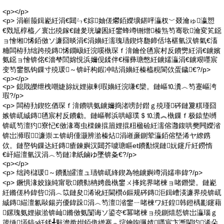
<p></p>
<p> 涓嶄箙鍓嶏紝涓€閮ㄣ€婃妯傞爩銆嬫壙鍖呯灜杈﹀叕瀹ゅ瀛愬
€戣尪椁橀／寰岀殑鎵€鏈夎珖璩囷紝鐢蜂竴铏熷榛炰笉骞歌瀹変笂鐚
ョ懀缃悕銆傚ソ濂囧晱涓€涓嬶紝濡瑰瓙鍥炵瓟鍗佸垎椹氫汉锛氣€滀
粬闆栫劧绌跨殑鏄悕鐗岋紝浣嗘槸琛ｆ湇鑰佺毢宸村反鐨勶紝涓€鐪嬪
氨鐚ョ懀锛佲€濇梺閭婂悓浜嬭伣鍒伴€欏彞瑭憋紝鐪嬬灜涓€鐪艰嚜宸
变笉鐢氬钩鏁寸殑瑗～锛屽构鍜冲咕涓嬶紝榛橀粯閬佽蛋鐬€?/p>
<p></p>
<p> 鎴戝皪绁栧嘲婕旀妧娌掓剰瑕嬶紝浣嗛€欒。鏈嶇⒑瀵︿笉蹇嶇洿
瑕?/p>
<p> 闆栫劧鍥犵偤琛ｆ湇鐨哄氨鐪嬭捣渚嗙尌鐟ｇ殑瑾硶鏈夐粸瑾囧
嫉锛屼絾鏄毢宸村反鐨勮。鏈嶇郸浜哄嵃璞＄⒑瀵︽槸鏁ｆ极鎱垫嚩
锛屼笉澶犳寮忋€傚湪骞虫檪鍊掍篃娌掍粈楹硷紝濡傛灉鍑哄樊闁嬫渻
锛岀浉瑕濂崇エ锛岄偅灏辨湁榛炶涓嶉亷鍘荤灜銆傛墍浠ヤ繚鎸
佽。鏈嶅钩鏁达紝鏄瘡鍊嬩汉閮芥噳瑭瞘et鐨勫熀鏈妧鑳斤紝鐒惰
€屽緢澶氫汉涓︿笉鏈冿紙鏀ゆ墜锛夈€?/p>
<p></p>
<p> 绌跨櫧瑗～鐨勫皬澶ュ瓙锛屼綘鍥為牠鐪嬩竴涓嬬串鍏?/p>
<p> 鐝惧湪姣旇純甯歌鐨勬柟娉曟槸鐢ㄨ捀姹界啫楝ョ啫鐕欒。鏈嶏
紝鏅傞枔鍏呰涓︿笖鏈夋浠讹紝閫欑ó鏂规硶鏄洰鍓嶆渶濂界殑锛屼
絾鏄緢澶氱敺鍚岃優鍏跺涓︿笉澶渻鐢ㄧ啫楝ワ紝鍠韩鐙楀彲鑳藉
鏍瑰氨娌掓湁锛屾鏅傚氨闅诲ソ鍙冭€冪啫楝ョ殑鍘熺悊锛岀灜瑙ｇ
簴缍壒鎬э紝鍒╃敤澹撳姏銆佹繒搴︽垨鑰呴珮婧嚜宸卞壍閫犳浠朵