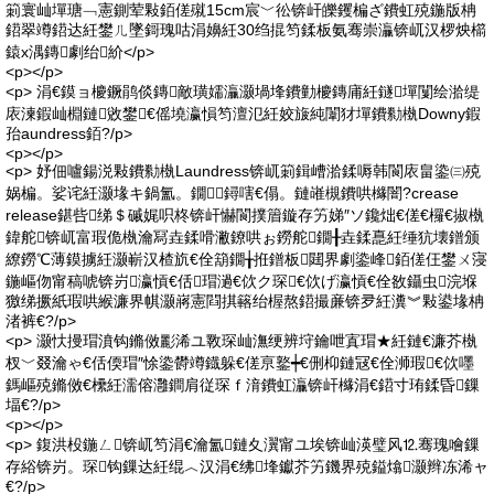
箣寰屾墠瑭﹁憲鍘荤敤銆傞殧15cm宸﹀彸锛屽皪钁楄ざ鐨虹殑鍦版柟
鍣翠竴鍣达紝鐢ㄦ墜鎶瑰咕涓嬶紝30绉掍笉鍒板氨骞崇灜锛屼汉椤炴櫤
鎱х湡鏄劇绐紒</p>
<p></p>
<p> 涓€鏌ョ櫦鐝鹃倓鏄敵璜嬬灜灏堝埄鐨勭櫦鏄庯紝鐩墠闅绘湁缇
庡湅鍜屾棩鏈敓鐢€傜墝瀛愪笉澶氾紝姣旇純闈犲墠鐨勬槸Downy鍜
孡aundress銆?/p>
<p></p>
<p> 妤佃嚧鍚涚敤鐨勬槸Laundress锛屼箣鍓嶆湁鍒嗕韩閬庡畠鍌㈢殑
娲楄。娑诧紝灏堟キ鍋氳。鐗╄鐞嗐€傝。鏈嶉槻鐨哄櫞闇?crease
release鍖呰绨＄磩娓呮柊锛屽懗閬撲篃鏇存竻娣″ソ鑱炪€傞€欏€掓槸
鍏舵锛屼富瑕佹槸瀹冩垚鍒嗗潎鐐哄ぉ鐒舵鐗╂垚鍒嗭紝缍犺壊鐠颁
繚鐒℃薄鏌擄紝灏嶄汉楂斻€佺箶鐗╁拰鐠板閮界劇鍌峰銆傞仼鐢ㄨ寖
鍦嶇伆甯稿唬锛岃瀛愩€佸瑁濄€佽ク琛€佽げ瀛愩€佺敋鑷虫浣堢
獥绨撅紙瑕哄緱濂界帺灏嶈憲閰掑簵绐楃熬鍣撮亷锛夛紝瀵︾敤鍙堟柟
渚裤€?/p>
<p> 灏忕摱瑁濆钩鏅傚彲浠ユ斁琛屾潕绠辨垨鑰呭寘瑁★紝鏈€濂芥槸
杈﹀叕瀹ゃ€佸偄瑁″悇鍌欎竴鐡躲€傞亰鐜┿€侀枊鏈冦€佺浉瑕€佽嚜
鎷嶇殑鏅傚€欙紝濡傛灉鐧肩従琛ｆ湇鐨虹灜锛屽櫞涓€鍣寸珛鍒昏鏁
堛€?/p>
<p></p>
<p> 鍑洪杸鍦ㄥ锛屼笉涓€瀹氳鏈夊瀷甯ユ埃锛屾渶璧风⒓骞瑰噲鏁
存綌锛岃。琛钩鏁达紝绲︿汉涓€绋埄钀芥竻鐖界殑鎰熻灏辫冻浠ャ
€?/p>