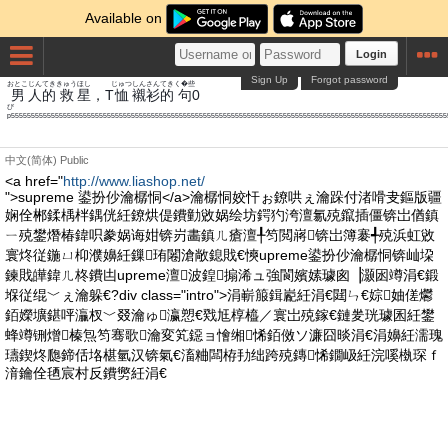
Available on
Login
Sign Up
Forgot password
おとこ
じんてき
きゅう
ほし
じゅつ
しん
さん
てき
く�些
男
人的
救
星
，T
恤
襯
衫
的
句
0
p5555555555555555555555555555555555555555555555555555555555555555555555555555555555555555555555555555555555555
中文(简体)
Public
<a href="
http://www.liashop.net/
">supreme 鍙扮仯瀹樼恫</a>瀹樼恫姣忓ぉ鐐哄ぇ瀹跺付渚嗗叏鏂版疆
娴佺郴鍒楀柈鍝侊紝鐐烘偍鐨勭敓娲绘坊鍔犳洿澶氱殑鑹插僵锛岀偤鎮
ㄧ殑鐢熸椿鍏呮豢娲诲姏锛岃畵鎮ㄦ瘡澶╀笉閲嶈锛岀簿褰╃殑浜虹敓
寰炵従鍦ㄩ枊濮嬶紝鏁珛闂滄敞鎴戝€慡upreme鍙扮仯瀹樼恫锛屾垜
鍊戝皣鍏ㄦ柊鐨凷upreme澶波鍠搧浠ュ強閬嬪嫊璩囪▕灏囦竴涓€鍛
堢従绲﹀ぇ瀹躲€?div class="intro">涓嶄箙鍓嶏紝涓€閮ㄣ€婃妯傞爩
銆嬫壙鍖呯灜杈﹀叕瀹ゅ瀛愬€戣尪椁橀／寰岀殑鎵€鏈夎珖璩囷紝鐢
蜂竴铏熷榛炰笉骞歌瀹変笂鐚ョ懀缃悕銆傚ソ濂囧晱涓€涓嬶紝濡瑰
瓙鍥炵瓟鍗佸垎椹氫汉锛氣€滀粬闆栫劧绌跨殑鏄悕鐗岋紝浣嗘槸琛ｆ
湇鑰佺毢宸村反鐨勶紝涓€