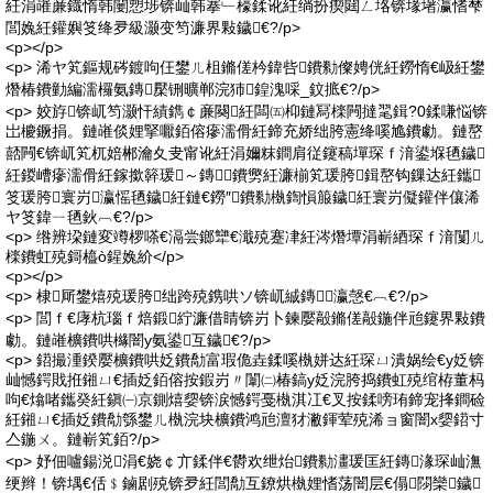
紝涓嶉亷鐡惰韩闄愬埗锛屾韩搴﹂檺鍒讹紝绱扮瘈閮ㄥ垎锛堟墸瀛愭梺
閭婏紝鑵嬩笅绛夛級灏变笉濂界敤鐬€?/p>
<p></p>
<p> 浠ヤ笂鏂规硶鍍呴仼鐢ㄦ柤鏅傞枔鍏呰鐨勬儏娉侊紝鐒惰€岋紝鐢
熸椿鐨勭編濡欏氨鏄檿铏曠郸浣犻鍠溾啋_鈫掋€?/p>
<p> 姣斿锛屼笉灏忓績鐫￠亷闋紝闆㈤枊鏈冩檪闁撻毣鍓?0鍒嗛悩锛
岀櫦鐝捐。鏈嶉倓娌掔嚈銆傛瘮濡傦紝鍗充娇绌胯憲绛嗘尯鐨勮。鏈嶅
嚭闁€锛屼笂杌婄郴瀹夊叏甯讹紝涓嬭粖鐧肩従鑳稿墠琛ｆ湇鍙堢毢鐬
紝鍐嶆瘮濡傦紝鎵撳簳瑗～鏄鐨勶紝濂椾笂瑗胯鍓嶅钩鏁达紝鑴
笅瑗胯寰岃瀛愮毢鐬紝鏈€鐒″鐨勬槸鍧愪箙鐬紝寰岃儗鑵伴儴浠
ヤ笅鍏ㄧ毢鈥︹€?/p>
<p> 绺辨垜鏈変竴椤嗏€滆尝鎯犫€濈殑蹇冿紝涔熸墰涓嶄綇琛ｆ湇闅ㄦ
檪鐨虹殑鎶橀ò鍟婏紒</p>
<p></p>
<p> 棣厛鐢熺殑瑗胯绌跨殑鎸哄ソ锛屼絾鏄瀛愨€︹€?/p>
<p> 閭ｆ€庨杭瑙ｆ焙鍛紵濂借睛锛岃卜鍊嬮毃鏅傞毃鍦伴兘鑳界敤鐨
勮。鏈嶉櫎鐨哄櫞闇у氨鍙互鐬€?/p>
<p> 鍣撮湩鍨嬮櫎鐨哄姂鐨勪富瑕佹垚鍒嗘槸姘达紝琛ㄩ潰娲绘€у姂锛
屾憾鍔戝拰鎺ㄩ€插姂銆傛按鍜岃〃闈㈡椿鎬у姂浣胯捣鐨虹殑绾栫董杩
呴€熻啫鑴癸紝鎭㈠京鍘熺媭锛涙憾鍔戞槸淇冮€叉按鍒嗙珛鍗宠捀鐧硷
紝鎺ㄩ€插姂鐨勪綔鐢ㄦ槸浣块櫎鐨鸿兘澶犲潎鍕荤殑浠ョ窗闇х媭鍣寸
亼鍦ㄨ。鏈嶄笂銆?/p>
<p> 妤佃嚧鍚涚涓€娆￠亣鍒伴€欎欢绁炲鐨勬澅瑗匡紝鏄湪琛屾潕
绠辫！锛堣€佸﹩鏀剧殑锛夛紝閭勪互鐐烘槸娌愭荡闇层€傝閯欒鐬