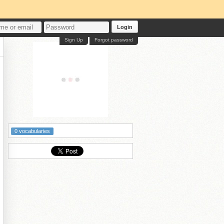
Login
Sign Up
Forgot password
0 vocabularies