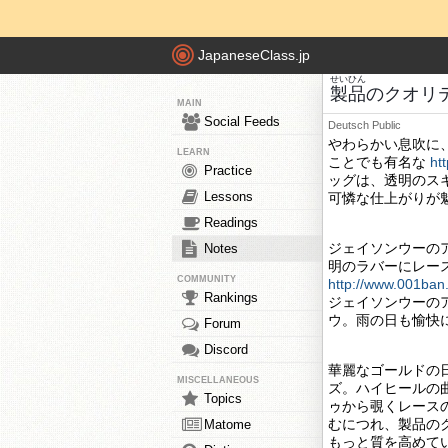
JapaneseClass.jp
せいひん
製品
のクオリ
MAIN
Social Feeds
Deutsch
Public
やわらかい息吹に
LEARN
ことでも有名な
ht
Practice
ッグは、透明のス
Lessons
可憐な仕上がりが
Readings
ジェイソンウーのア
Notes
明のラバーにレー
COMMUNITY
http://www.001ban
Rankings
ジェイソンウーのア
ウ。雨の日も愉快
Forum
Discord
華麗なゴールドの
MISCELLANEOUS
ズ。ハイヒールの
Topics
ゥから覗くレース
むにつれ、製品の
Matome
もっと質を高めて