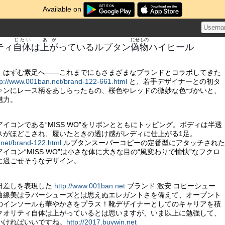
Available on
じたい
あが
にせもの
ティ
自体
は
上が
っているルブタン
偽物
ハイヒール
、はずむ素足へ――これまでにもさまざまなブランドとコラボしてきた
tp://www.001ban.net/brand-122-661.html
と、若手デザイナーとの初タ
キンにレース柄をあしらったもの、桜色やレッドの微妙な色づかいと、
魅力。
イコンである“MISS WO”をリボンとともにトッピング。ボディは半透
スがほどこされ、履いたときの透け感がレディに仕上がる1足。
.net/brand-122.html
ルブタンスーパーコピーの定番型にアタッチされた
イコン“MISS WO”は小さな体に大きな目の“風変わりで愉快”なフクロ
に過ごせそうなデザイン。
日差しを表現した
http://www.001ban.net
ブランド 激安 コピーシュー
曲線美はラバーシューズとは思えぬエレガントさを備えて、オープント
のインソールも華やかさをプラス！靴デザイナーとしてのキャリアを積
クオリティ自体は上がっているとは思いますが、いま以上に勉強して、
いければいいですね。
http://2017.buywin.net