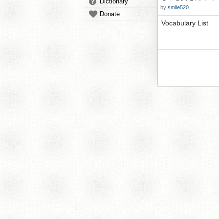
Dictionary
by
smile520
Donate
Vocabulary List