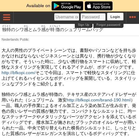
Available on
Login
Sign Up
Forgot password
どくとく
かん
かん
とくちょう
独特
のシワ
感
とムラ
感
が
特徴
のシュプリームバッグ
Nederlands
Public
大人の男性のプライベートシーンでは、書類やパソコンなどを持ち歩
かなければならないビジネスシーンとは異なり、携行物が少なくなり
がちです。そういった時に、少ない携行物をスマートに収納して、軽
快なスタイリングを実現してくれるアイテムが、ボディバッグです。
http://bfkopi.com/
そこで今回は、スマートで軽快なスタイリングに仕
上げてくれるハイセンスなボディバッグを展開している、スタイリッ
シュなブランドをご紹介します。
独特のシワ感とムラ感が特徴の、テキサス産のステアハイドレザーが
用いられた（シュプリーム 激安
http://bfkopi.com/brand-190.html
）
一品。職人の手作業によるオイル加工とムラ染め加工が生み出す、発
色の良いレザーの質感が魅力です。コンパクトなシルエットに、均一
なステッチワークやメタリックなパーツがアクセントを添えているボ
ディバッグです。撥水加工が施されたブラックのオイルレザーが用い
られた一品。中央で切り替えられた横長のシルエットに、しっとりと
した質感のレザーがエレガンスを演出しているボディバッグです。